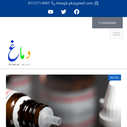
03121714085
dimagh.pk@gmail.com
Consultant
BLOG