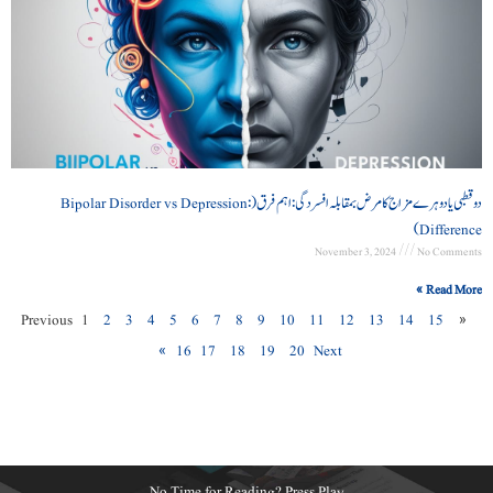
دو قطبی یا دوہرے مزاج کا مرض بمقابلہ افسردگی : اہم فرق (Bipolar Disorder vs Depression:
Difference)
November 3, 2024
No Comments
Read More »
1
2
3
4
5
6
7
8
9
10
11
12
13
14
15
« Previous
16
17
18
19
20
Next »
No Time for Reading? Press Play