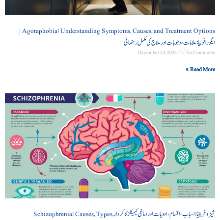
Agoraphobia: Understanding Symptoms, Causes, and Treatment Options |
ایگورافوبیا: علامات، وجوہات اور علاج کی مکمل رہنمائی
December 24, 2024
No Comments
Read More »
شیزوفرینیا: اسباب، اقسام، ادویات اور دماغی کیمیکلز کا کردار Schizophrenia: Causes, Types,