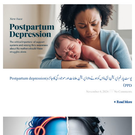
پوسٹ پارٹم ڈپریشن: نئی ماؤں کو ہونے والا ڈپریشن, علامات اور موجودگی کا جائزہ |Postpartum depression
(PPD
November 4, 2024
No Comments
Read More »