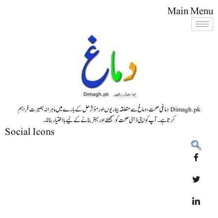
Main Menu
Dimagh.pk دماغی صحت، دماغ سے متعلقہ بیماریوں اور مؤثر حل کے بارے میں ماہرانہ بصیرت فراہم
کرتا ہے۔ آپ کو اپنی ذہنی صحت کو سمجھنے اور بہتر بنانے کے لیے بااختیار بنانا۔
Social Icons