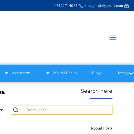
03121714085
dimagh.pk@gmail.com
Assessment
Mental Health
Blogs
Homepage
ps
Search here
yet
Recent Posts