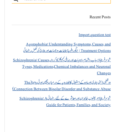
Recent Posts
Import question test
Agoraphobia: Understanding Symptoms, Causes, and
Treatment Options | ایگورافوبیا: علامات، وجوہات اور علاج کی مکمل رہنمائی
شیزوفرینیا: اسباب، اقسام، ادویات اور دماغی کیمیکلز کا کردار Schizophrenia: Causes,
Types, Medications,Chemical Imbalances and Neuronal
Changes
دو قطبی ذہنی بیماری اور مادہ کے استعمال کا غلط رویہ کے درمیان چھپی ہوئی روابط (The
Connection Between Bipolar Disorder and Substance Abuse)
شیزوفرینیا: مریضوں, خاندان اور معاشرے کے لئے رہنمائی Schizophrenia: A
Guide for Patients, Families, and Society