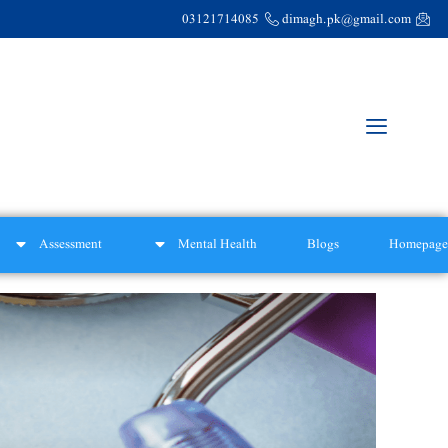
03121714085
dimagh.pk@gmail.com
Assessment
Mental Health
Blogs
Homepage