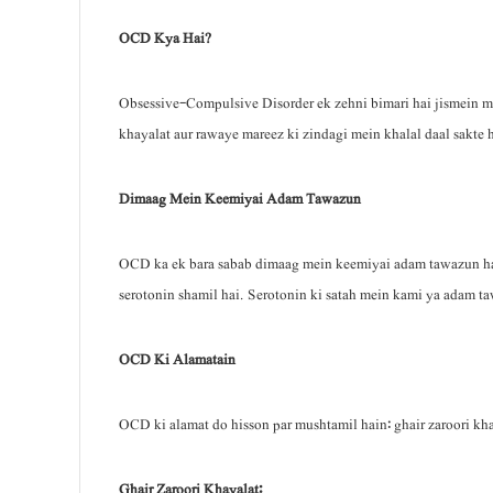
OCD Kya Hai?
Obsessive-Compulsive Disorder ek zehni bimari hai jismein ma
khayalat aur rawaye mareez ki zindagi mein khalal daal sakte 
Dimaag Mein Keemiyai Adam Tawazun
OCD ka ek bara sabab dimaag mein keemiyai adam tawazun hai.
serotonin shamil hai. Serotonin ki satah mein kami ya adam t
OCD Ki Alamatain
OCD ki alamat do hisson par mushtamil hain: ghair zaroori kha
Ghair Zaroori Khayalat: