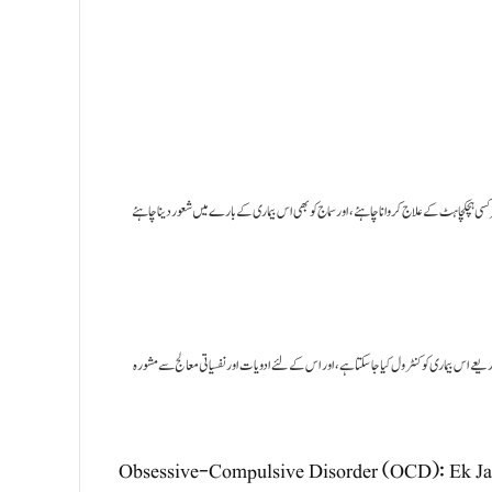
OCD کا علاج کروانا بہت اہم ہے، اور اس کے لئے سماجی حمایت اور شعور بہت ضروری ہے۔ OCD لاج کروانا چاہئے، اور سماج کو بھی اس بیماری کے بارے میں شعور دینا چاہئے
OCD  بیماری کو کنٹرول کیا جا سکتا ہے، اور اس کے لئے ادویات اور نفسیاتی معالج سے مشورہ
Obsessive-Compulsive Disorder (OCD): Ek Jam