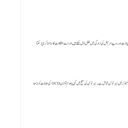
الات اور رویے مریض کی زندگی میں خلل ڈال سکتے ہیں اور اسے مشکلات کا سامنا کرنا پڑ سکتا
OCD کا ایک بڑا سبب دماغ میں کیمیائی عدم توازن ہے۔ اس بیماری کے دوران سب سے زیادہ متاثر ہونے والے نیوروٹرانسمیٹرز میں سیرٹونن شامل ہے۔ سیرٹونن کی سطح میں کمی یا عدم توازن OCD کی علامات کو بڑھا