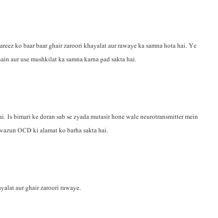
reez ko baar baar ghair zaroori khayalat aur rawaye ka samna hota hai. Ye
hain aur use mushkilat ka samna karna pad sakta hai.
 Is bimari ke doran sab se zyada mutasir hone wale neurotransmitter mein
awazun OCD ki alamat ko barha sakta hai.
yalat aur ghair zaroori rawaye.