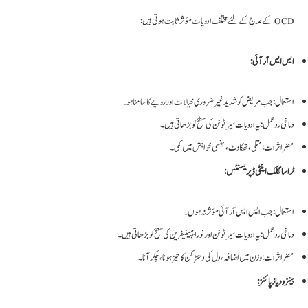
OCD کے علاج کے لئے مختلف ادویات مؤثر ثابت ہوتی ہیں:
ایس ایس آر آئی:
استعمال: جب مریض کو شدید غیر ضروری خیالات اور رویے کا سامنا ہو۔
دماغی ردعمل: یہ ادویات سیرٹونن کی سطح کو بڑھاتی ہیں۔
مضر اثرات: متلی، تھکاوٹ، جنسی خواہش میں کمی۔
ٹرا سائکلک اینٹی ڈپریسنٹس:
استعمال: جب ایس ایس آر آئی مؤثر نہ ہوں۔
دماغی ردعمل: یہ ادویات سیرٹونن اور نورایپینیفرین کی سطح کو بڑھاتی ہیں۔
مضر اثرات: وزن میں اضافہ، دل کی دھڑکن کا تیز ہونا، چکر آنا۔
بینزودیازپائنز: