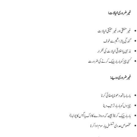
غیر ضروری خیالات:
غیر منطقی اور غیر حقیقی خیالات
گندگی یا جراثیم سے خوف
مذہبی یا اخلاقی خیالات کی تکرار
کسی چیز کو بار بار چیک کرنے کی ضرورت
غیر ضروری رویے:
بار بار ہاتھ دھونا یا صفائی کرنا
چیزوں کو بار بار ترتیب دینا
بار بار چیک کرنا (جیسے کہ دروازے کا لاک یا گیس کا چولہا)
مخصوص عددی تسلسل یا رسوم ادا کرنا