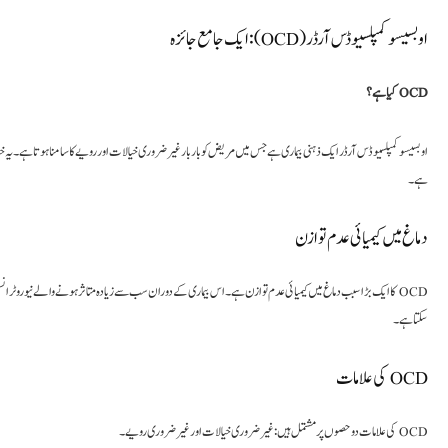
اوبسیسو کمپلسیو ڈس آرڈر (OCD): ایک جامع جائزہ
OCD کیا ہے؟
اوبسیسو کمپلسیو ڈس آرڈر ایک ذہنی بیماری ہے جس میں مریض کو بار بار غیر ضروری خیالات اور رویے کا سامنا ہوتا ہے۔ یہ خی
ہے۔
دماغ میں کیمیائی عدم توازن
سکتا ہے۔
OCD کی علامات
OCD کی علامات دو حصوں پر مشتمل ہیں: غیر ضروری خیالات اور غیر ضروری رویے۔