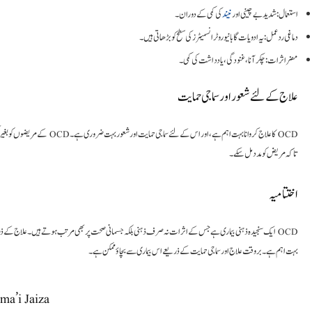
استعمال: شدید بے چینی اور
نیند
کی کمی کے دوران۔
دماغی ردعمل: یہ ادویات گابا نیوروٹرانسمیٹرز کی سطح کو بڑھاتی ہیں۔
مضر اثرات: چکر آنا، غنودگی، یادداشت کی کمی۔
علاج کے لئے شعور اور سماجی حمایت
کے مریضوں کو بغیر کسی ہچکچاہٹ کے ع
تاکہ مریض کو مدد مل سکے۔
اختتامیہ
ایک سنجیدہ ذہنی بیماری ہے جس کے اثرات نہ صرف ذہنی بلکہ جسمانی صحت پر بھی مرتب ہوتے ہیں۔ علاج کے ذریعے اس
بہت اہم ہے۔ بروقت علاج اور سماجی حمایت کے ذریعے اس بیماری سے بچاؤ ممکن ہے۔
a’i Jaiza