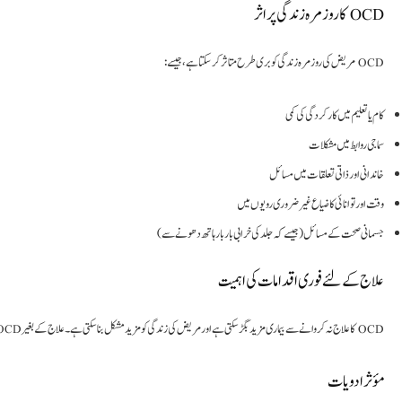
OCD کا روزمرہ زندگی پر اثر
OCD مریض کی روزمرہ زندگی کو بری طرح متاثر کر سکتا ہے، جیسے:
کام یا تعلیم میں کارکردگی کی کمی
سماجی روابط میں مشکلات
خاندانی اور ذاتی تعلقات میں مسائل
وقت اور توانائی کا ضیاع غیر ضروری رویوں میں
جسمانی صحت کے مسائل (جیسے کہ جلد کی خرابی بار بار ہاتھ دھونے سے)
علاج کے لئے فوری اقدامات کی اہمیت
OCD کا علاج نہ کروانے سے بیماری مزید بگڑ سکتی ہے اور مریض کی زندگی کو مزید مشکل بنا سکتی ہے۔ علاج کے بغیر OCD نہ صرف مریض کی
مؤثر ادویات