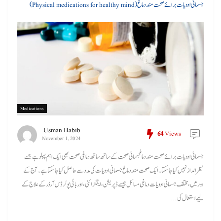
جسمانی ادویات برائے صحت مند دماغ (Physical medications for healthy mind)
Medications
Usman Habib
64
Views
November 1, 2024
جسمانی ادویات برائے صحت مند دماغجسمانی صحت کے ساتھ ساتھ دماغی صحت بھی ایک اہم پہلو ہے جسے
نظرانداز نہیں کیا جا سکتا۔ ایک صحت مند دماغ جسمانی ادویات کی مدد سے حاصل کیا جا سکتا ہے۔ آج کے
دور میں، مختلف جسمانی ادویات دماغی مسائل جیسے ڈپریشن، اینگزائٹی، اور بائی پولر ڈس آرڈر کے علاج کے
لیے استعمال کی ...