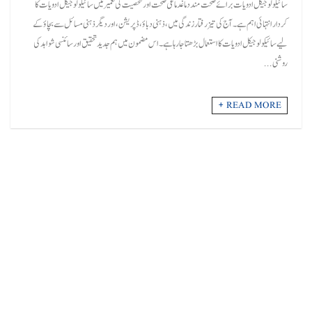
سائیکولوجیکل ادویات برائے صحت مند دماغدماغی صحت اور شخصیت کی تعمیر میں سائیکولوجیکل ادویات کا
کردار انتہائی اہم ہے۔ آج کی تیز رفتار زندگی میں، ذہنی دباؤ، ڈپریشن، اور دیگر ذہنی مسائل سے بچاؤ کے
لیے سائیکولوجیکل ادویات کا استعمال بڑھتا جا رہا ہے۔ اس مضمون میں ہم جدید تحقیق اور سائنسی شواہد کی
روشنی ...
READ MORE +