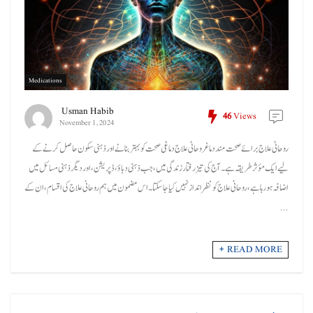
Medications
Usman Habib
46
Views
November 1, 2024
روحانی علاج برائے صحت مند دماغروحانی علاج دماغی صحت کو بہتر بنانے اور ذہنی سکون حاصل کرنے کے
لیے ایک مؤثر طریقہ ہے۔ آج کی تیز رفتار زندگی میں، جب ذہنی دباؤ، ڈپریشن، اور دیگر ذہنی مسائل میں
اضافہ ہو رہا ہے، روحانی علاج کو نظرانداز نہیں کیا جا سکتا۔ اس مضمون میں ہم روحانی علاج کی اقسام، ان کے
...
READ MORE +