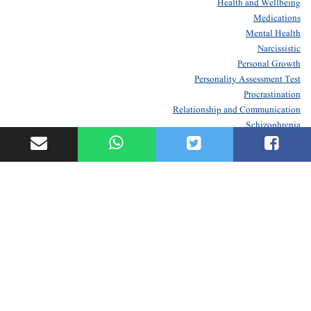
Health and Wellbeing
Medications
Mental Health
Narcissistic
Personal Growth
Personality Assessment Test
Procrastination
Relationship and Communication
Schizophrenia
Self Care
Spirituality
Uncategorized
About
Contact Us