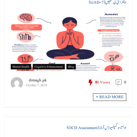
اینگزائٹی کی تشخیص (GAD-7)
Mental Health
Cognitive Enhancement
Blog
dimagh.pk
0
81
Views
October 7, 2024
READ MORE +
اوبسیسو کمپلسیو ڈس آرڈر (OCD Assessment)