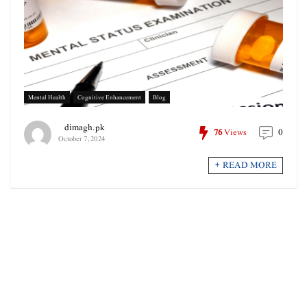
Mental Health
Cognitive Enhancement
Blog
dimagh.pk
0
76
Views
October 7, 2024
READ MORE +