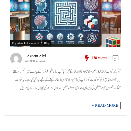
Cognitive Enhancement
Blog
Azeem Alvi
178
Views
October 23, 2024
آئی کیو ٹیسٹ کوئز: اپنی علمی صلاحیتوں کا اندازہ لگائیں کیا آپ اپنی علمی قوتوں کے بارے میں تجسس رکھتے
ہیں؟ ہمارا جامع آئی کیو ٹیسٹ کوئز آپ کی ذہنی صلاحیتوں کا جائزہ لینے کے لیے تیار کیا گیا ہے۔ یہ ٹیسٹ
مختلف شعبوں جیسے منطق کی پہیلیاں، عددی سلسلے، لفظی استدلال، نمونہ کی پہچان، اور مکانی سوچ پر ...
READ MORE +