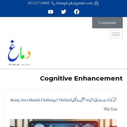
03121714085
dimagh.pk@gmail.com
Consultant
Cognitive Enhancement
آئی کیو ٹیسٹ سے اپنی ذہنی صلاحیتیں جانچیں (Ready for a Mental Challenge? Online
IQ Test)