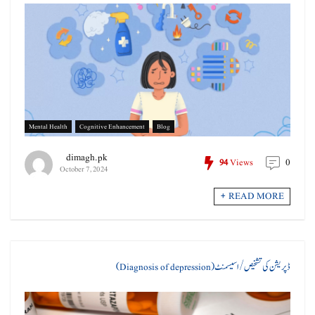
Mental Health
Cognitive Enhancement
Blog
dimagh.pk
0
94
Views
October 7, 2024
READ MORE +
ڈپریشن کی تشخیص / اسیسمنٹ (Diagnosis of depression)