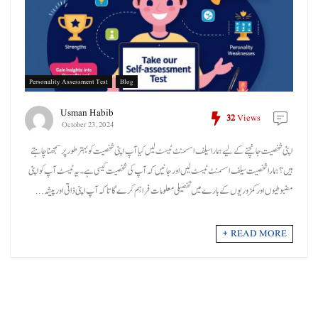
Personality Assessment Test
Blog
Usman Habib
32
Views
October 23, 2024
اپنی شخصیت جانچنے کے لیے ہمارا سیلف اسسمنٹ ٹیسٹ لیں کیا آپ اپنی شخصیت کو بہتر طور پر سمجھنا چاہتے
ہیں؟ ہمارا شخصیت سیلف اسسمنٹ ٹیسٹ لیں اور جانیں کہ آپ کی شخصیت کیسی ہے۔ یہ ٹیسٹ آپ کو اپنی
مضبوطیوں اور کمزوریوں کے بارے میں تفصیلی معلومات فراہم کرے گا تاکہ آپ اپنی ذاتی اور پیشہ ...
READ MORE +