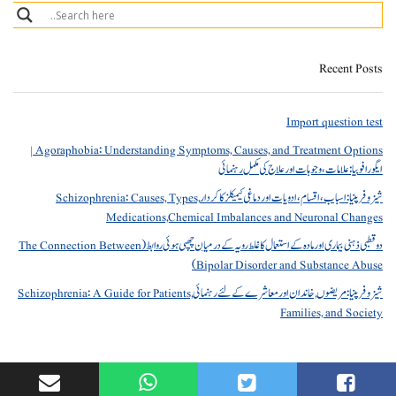
Recent Posts
Import question test
Agoraphobia: Understanding Symptoms, Causes, and Treatment Options |
ایگورافوبیا: علامات، وجوہات اور علاج کی مکمل رہنمائی
شیزوفرینیا: اسباب، اقسام، ادویات اور دماغی کیمیکلز کا کردار Schizophrenia: Causes, Types,
Medications,Chemical Imbalances and Neuronal Changes
دو قطبی ذہنی بیماری اور مادہ کے استعمال کا غلط رویہ کے درمیان چھپی ہوئی روابط (The Connection Between
Bipolar Disorder and Substance Abuse)
شیزوفرینیا: مریضوں, خاندان اور معاشرے کے لئے رہنمائی Schizophrenia: A Guide for Patients,
Families, and Society