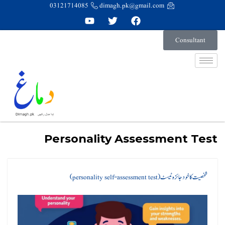
03121714085
dimagh.pk@gmail.com
Consultant
Personality Assessment Test
شخصیت کا خود جائزہ ٹیسٹ (personality self-assessment test)