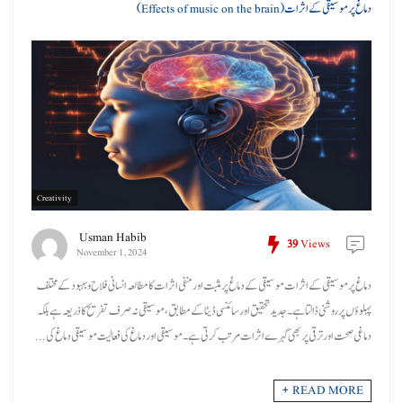
دماغ پر موسیقی کے اثرات (Effects of music on the brain)
Creativity
Usman Habib
39
Views
November 1, 2024
دماغ پر موسیقی کے اثرات موسیقی کے دماغ پر مثبت اور منفی اثرات کا مطالعہ انسانی فلاح و بہبود کے مختلف
پہلوؤں پر روشنی ڈالتا ہے۔ جدید تحقیق اور سائنسی ڈیٹا کے مطابق، موسیقی نہ صرف تفریح کا ذریعہ ہے بلکہ
دماغی صحت اور ترقی پر بھی گہرے اثرات مرتب کرتی ہے۔ موسیقی اور دماغ کی فعالیت موسیقی دماغ کی ...
READ MORE +