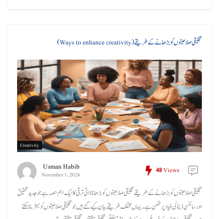
تخلیقی صلاحیتوں کو بڑھانے کے طریقے (Ways to enhance creativity)
Creativity
Usman Habib
48
Views
November 1, 2024
تخلیقی صلاحیتوں کو بڑھانے کے طریقے تخلیقی صلاحیتوں کو بڑھانا ذاتی ترقی کا ایک اہم حصہ ہے جو جدید تحقیق
اور سائنسی ڈیٹا کی بنیاد پر ممکن ہے۔ یہاں مختلف طریقے بیان کیے گئے ہیں جو تخلیقی صلاحیتوں کو بہتر بنا سکتے