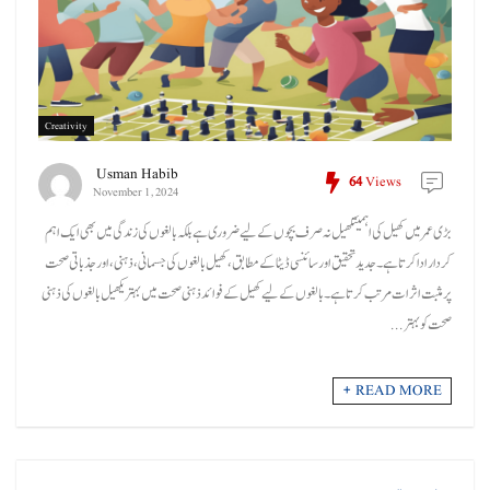
Creativity
Usman Habib
64
Views
November 1, 2024
بڑی عمر میں کھیل کی اہمیتکھیل نہ صرف بچوں کے لیے ضروری ہے بلکہ بالغوں کی زندگی میں بھی ایک اہم
کردار ادا کرتا ہے۔ جدید تحقیق اور سائنسی ڈیٹا کے مطابق، کھیل بالغوں کی جسمانی، ذہنی، اور جذباتی صحت
پر مثبت اثرات مرتب کرتا ہے۔بالغوں کے لیے کھیل کے فوائدذہنی صحت میں بہتریکھیل بالغوں کی ذہنی
صحت کو بہتر ...
READ MORE +