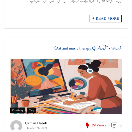
ہیں۔ تخلیقی صلاحیتوں کو فروغ دینے کے طریقے مستقل تخلیقی مشقیں تخلیقی مشقیں آپ ...
READ MORE +
آرٹ اور موسیقی کی تھراپی (Art and music therapy)
Creativity
Blog
Usman Habib
0
29
Views
October 26, 2024