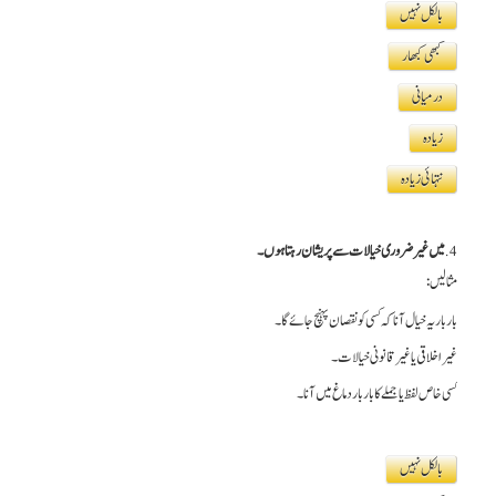
بالکل نہیں
کبھی کبھار
درمیانی
زیادہ
نتہائی زیادہ
4.
میں غیر ضروری خیالات سے پریشان رہتا ہوں۔
مثالیں:
بار بار یہ خیال آنا کہ کسی کو نقصان پہنچ جائے گا۔
غیر اخلاقی یا غیر قانونی خیالات۔
کسی خاص لفظ یا جملے کا بار بار دماغ میں آنا۔
بالکل نہیں