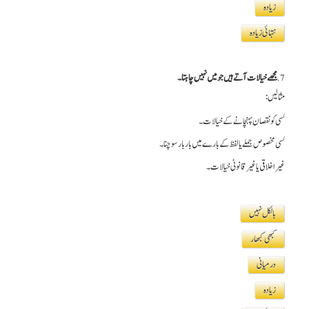
زیادہ
نتہائی زیادہ
7.
مجھے خیالات آتے ہیں جو میں نہیں چاہتا۔
مثالیں:
کسی کو نقصان پہنچانے کے خیالات۔
کسی مخصوص جملے یا لفظ کے بارے میں بار بار سوچنا۔
غیر اخلاقی یا غیر قانونی خیالات۔
بالکل نہیں
کبھی کبھار
درمیانی
زیادہ