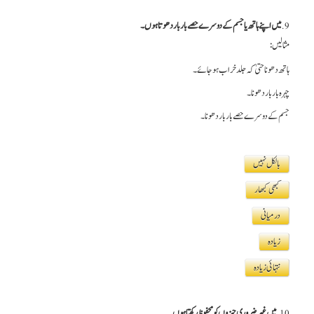
9.
میں اپنے ہاتھ یا جسم کے دوسرے حصے بار بار دھوتا ہوں۔
مثالیں:
ہاتھ دھونا حتیٰ کہ جلد خراب ہو جائے۔
چہرہ بار بار دھونا۔
جسم کے دوسرے حصے بار بار دھونا۔
بالکل نہیں
کبھی کبھار
درمیانی
زیادہ
نتہائی زیادہ
10.
میں غیر ضروری چیزوں کو محفوظ رکھتا ہوں۔