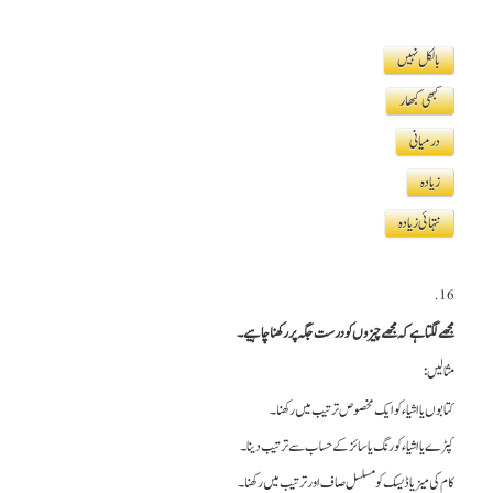
بالکل نہیں
کبھی کبھار
درمیانی
زیادہ
نتہائی زیادہ
16.
مجھے لگتا ہے کہ مجھے چیزوں کو درست جگہ پر رکھنا چاہیے۔
مثالیں:
کتابوں یا اشیاء کو ایک مخصوص ترتیب میں رکھنا۔
کپڑے یا اشیاء کو رنگ یا سائز کے حساب سے ترتیب دینا۔
کام کی میز یا ڈیسک کو مسلسل صاف اور ترتیب میں رکھنا۔