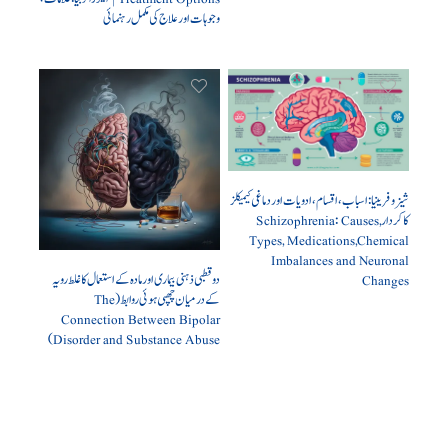
وجوہات اور علاج کی مکمل رہنمائی
شیزوفرینیا: اسباب، اقسام، ادویات اور دماغی کیمیکلز
کا کردار Schizophrenia: Causes,
Types, Medications,Chemical
Imbalances and Neuronal
دو قطبی ذہنی بیماری اور مادہ کے استعمال کا غلط رویہ
Changes
کے درمیان چھپی ہوئی روابط (The
Connection Between Bipolar
Disorder and Substance Abuse)