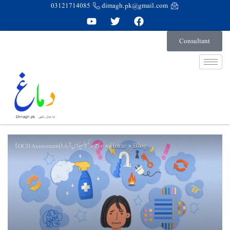
03121714085
dimagh.pk@gmail.com
Consultant
Home
Blog
»
»
اوبسیسو کمپلسیو ڈس آرڈر (OCD Assessment)