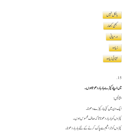
بالکل نہیں
کبھی کبھار
درمیانی
زیادہ
نتہائی زیادہ
15.
میں اپنے کپڑے بار بار دھوتا ہوں۔
مثالیں:
ایک دن میں کئی بار کپڑے دھونا۔
کپڑوں کو بار بار دھونا تاکہ صاف محسوس ہوں۔
کپڑوں کو جراثیم سے پاک کرنے کے لئے بار بار دھونا۔