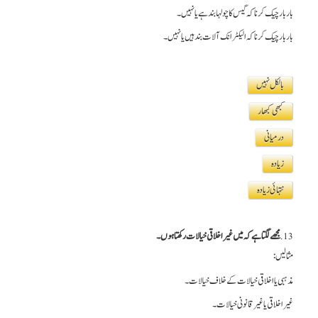
بار بار چیک کرنا کہ گیس کا چولہا بند ہے یا نہیں۔
بار بار چیک کرنا کہ الیکٹرانک آلات بند ہیں یا نہیں۔
بالکل نہیں
کبھی کبھار
درمیانی
زیادہ
نتہائی زیادہ
13.
مجھے لگتا ہے کہ میں غیر اخلاقی خیالات رکھتا ہوں۔
مثالیں:
مذہبی یا اخلاقی خیالات کے خلاف خیالات۔
غیر اخلاقی یا غیر قانونی خیالات۔