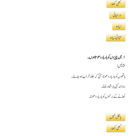
کبھی کبھار
درمیانی
زیادہ
نتہائی زیادہ
5.
میں چیزوں کو بار بار دھوتا ہوں۔
مثالیں:
ہاتھوں کو بار بار دھونا، حتیٰ کہ جلد خراب ہو جائے۔
روزانہ کئی بار شاور لینا۔
کھانے کے برتنوں کو بار بار دھونا۔
بالکل نہیں
کبھی کبھار