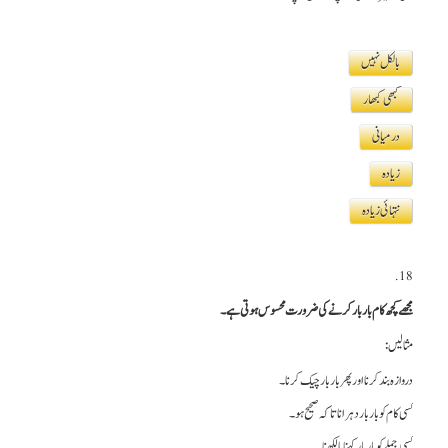
بالکل نہیں
کبھی کبھار
درمیانی
زیادہ
نتہائی زیادہ
18.
مجھے کچھ کام بار بار کرنے کی ضرورت محسوس ہوتی ہے۔
مثالیں:
دروازہ بند کرنا اور پھر بار بار چیک کرنا۔
کسی کام کو بار بار دہرانا تاکہ صحیح ہو۔
کسی جملے کو بار بار کہنا یا لکھنا۔