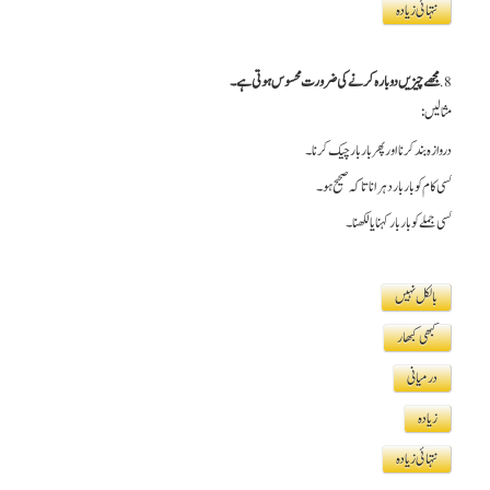
نتہائی زیادہ
8.
مجھے چیزیں دوبارہ کرنے کی ضرورت محسوس ہوتی ہے۔
مثالیں:
دروازہ بند کرنا اور پھر بار بار چیک کرنا۔
کسی کام کو بار بار دہرانا تاکہ صحیح ہو۔
کسی جملے کو بار بار کہنا یا لکھنا۔
بالکل نہیں
کبھی کبھار
درمیانی
زیادہ
نتہائی زیادہ