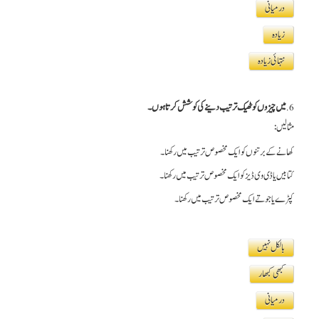
درمیانی
زیادہ
نتہائی زیادہ
6.
میں چیزوں کو ٹھیک ترتیب دینے کی کوشش کرتا ہوں۔
مثالیں:
کھانے کے برتنوں کو ایک مخصوص ترتیب میں رکھنا۔
کتابیں یا ڈی وی ڈیز کو ایک مخصوص ترتیب میں رکھنا۔
کپڑے یا جوتے ایک مخصوص ترتیب میں رکھنا۔
بالکل نہیں
کبھی کبھار
درمیانی