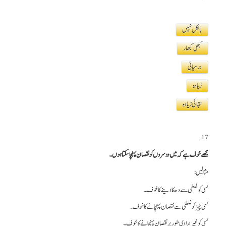
بالکل نہیں
کبھی کبھار
درمیانی
زیادہ
نتہائی زیادہ
17.
مجھے خوف ہے کہ میں دوسروں کو نقصان پہنچا سکتا ہوں۔
مثالیں:
کسی کو غلطی سے دھکا دینے کا خوف۔
کسی چیز کو غلطی سے نقصان پہنچانے کا خوف۔
کسی کو غیر ارادی طور پر نقصان پہنچانے کا خوف۔