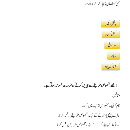
کسی کو نقصان پہنچانے کے خیالات۔
بالکل نہیں
کبھی کبھار
درمیانی
زیادہ
نتہائی زیادہ
14.
مجھے مخصوص طریقے سے چیزیں کرنے کی ضرورت محسوس ہوتی ہے۔
مثالیں:
کام کو ایک مخصوص ترتیب میں کرنا۔
کپڑے پہننے یا اتارنے کے ایک مخصوص طریقے پر عمل کرنا۔
کھانا کھانے یا تیار کرنے کے ایک مخصوص طریقے پر عمل کرنا۔