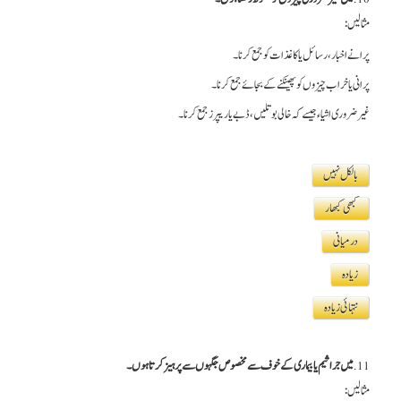
مثالیں:
پرانے اخبار، رسائل یا کاغذات کو جمع کرنا۔
پرانی یا خراب چیزوں کو پھینکنے کے بجائے جمع کرنا۔
غیر ضروری اشیاء جیسے کہ خالی بوتلیں، ڈبے یا ریپرز جمع کرنا۔
بالکل نہیں
کبھی کبھار
درمیانی
زیادہ
نتہائی زیادہ
11.
میں جراثیم یا بیماری کے خوف سے مخصوص جگہوں سے پرہیز کرتا ہوں۔
مثالیں: