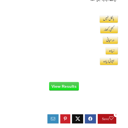
بالکل نہیں
کبھی کبھار
درمیانی
زیادہ
نتہائی زیادہ
0
Save