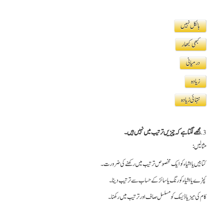
بالکل نہیں
کبھی کبھار
درمیانی
زیادہ
نتہائی زیادہ
3.
مجھے لگتا ہے کہ چیزیں ترتیب میں نہیں ہیں۔
مثالیں:
کتابیں یا اشیاء کو ایک مخصوص ترتیب میں رکھنے کی ضرورت۔
کپڑے یا اشیاء کو رنگ یا سائز کے حساب سے ترتیب دینا۔
کام کی میز یا ڈیسک کو مسلسل صاف اور ترتیب میں رکھنا۔