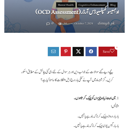
Mental Health
Cognitive Enhancement
Blog
اوبسیسو کمپلسیو ڈس آرڈر (OCD Assessment)
0
dimagh.pk
94
October 7, 2024
0
Save
نیچے دیے گئے سوالات کے جواب دیں اور ہر سوال کے لئے دی گئی پیمائش کے مطابق اسکور
کریں۔ گزشتہ ماہ میں آپ نے کتنی بار درج ذیل مشکلات کا سامنا کیا ہے؟
1.
میں بہت زیادہ چیزوں کو چیک کرتا ہوں۔
مثالیں:
بار بار دروازہ چیک کرنا کہ بند ہے یا نہیں۔
بار بار گیس چولہا چیک کرنا کہ بند ہے یا نہیں۔