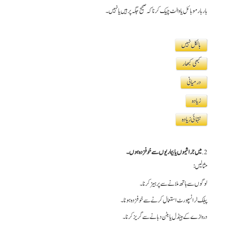
بار بار موبائل یا والٹ چیک کرنا کہ صحیح جگہ پر ہیں یا نہیں۔
بالکل نہیں
کبھی کبھار
درمیانی
زیادہ
نتہائی زیادہ
2.
میں جراثیموں یا بیماریوں سے خوفزدہ ہوں۔
مثالیں:
لوگوں سے ہاتھ ملانے سے پرہیز کرنا۔
پبلک ٹرانسپورٹ استعمال کرنے سے خوفزدہ ہونا۔
دروازے کے ہینڈل یا بٹن دبانے سے گریز کرنا۔