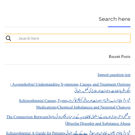
Search here
Recent Posts
Import question test
Agoraphobia: Understanding Symptoms, Causes, and Treatment Options |
ایگورافوبیا: علامات، وجوہات اور علاج کی مکمل رہنمائی
شیزوفرینیا: اسباب، اقسام، ادویات اور دماغی کیمیکلز کا کردار Schizophrenia: Causes, Types,
Medications,Chemical Imbalances and Neuronal Changes
دو قطبی ذہنی بیماری اور مادہ کے استعمال کا غلط رویہ کے درمیان چھپی ہوئی روابط (The Connection Between
Bipolar Disorder and Substance Abuse)
شیزوفرینیا: مریضوں, خاندان اور معاشرے کے لئے رہنمائی Schizophrenia: A Guide for Patients,