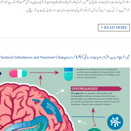
ایگورافوبیا: علامات، وجوہات اور علاج کی مکمل رہنمائیایگورافوبیا 
خواہش پیدا کرتی ہے۔ اس بلاگ میں ہم ایگورافوبیا کی علامات، وجوہات، اور علاج کے جدید طریقے پر ...
READ MORE +
شیزوفرینیا: اسباب، اقسام، ادویات اور دماغی کیمیکلز کا کردار Schizophrenia: Causes, Types, Medications,Chemical Imbalances and Neuronal Changes