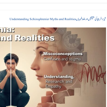
شیزوفرینیا کی حقیقتیں اور غلط فہمیاں Understanding Schizophrenia: Myths and Realities