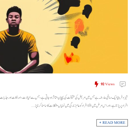
92
Views
شیزوفرینیا ایک دماغی عارضہ ہے جس میں مریض کی حقیقت کی پہچان متاثر ہو جاتی ہے، جس سے خیالات، ادراکات اور جذبات میں غ
افراد پر پڑتا ہے، اور اس مرض میں مبتلا افراد کو عام زندگی میں نمایاں مشکلات کا سامنا کرنا پڑ ...
READ MORE +