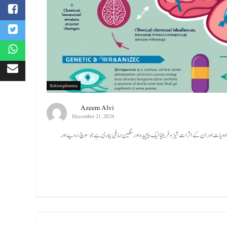
Schizophrenia
Azeem Alvi
December 21, 2024
ک ادویات اور ان کے اثرات شیزوفرینیا ایک پیچیدہ اور سنگین دماغی بیماری ہے جو سوچ، رویے اور