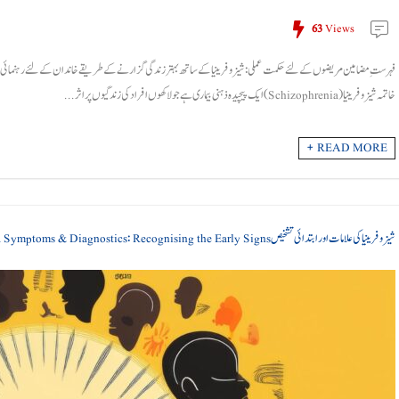
63
Views
فہرستِ مضامین مریضوں کے لئے حکمت عملی: شیزوفرینیا کے ساتھ بہتر زندگی گزارنے کے طریقے خاندان کے لئے رہنمائی: شیز
خاتمہ شیزوفرینیا (Schizophrenia) ایک پیچیدہ ذہنی بیماری ہے جو لاکھوں افراد کی زندگیوں پر اثر ...
READ MORE +
شیزوفرینیا کی علامات اور ابتدائی تشخیص Schizophrenia Symptoms & Diagnostics: Recognising the Early Signs