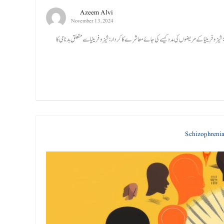
Azeem Alvi
November 13, 2024
وفرینیا کے مریضوں کی مدد کیسے کی جائے معاشرے کا کردار: شیزوفرینیا سے متعلق بدنامی کا