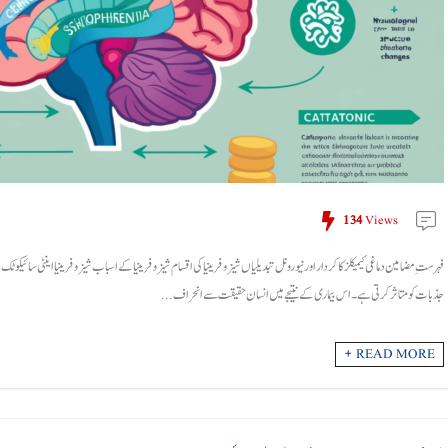
134
Views
فہرستِ مضامین دماغی کیمیکلز کا کردار اور نیورونل تبدیلیاں شیزوفرینیا کی اقسام شیزوفرینیا کے اسباب شیزوفرینیا اینٹی سائیکوٹ
جذبات کو متاثر کرتی ہے۔ اس بیماری کے نتیجے میں انسان حقیقت سے انحراف ...
READ MORE +