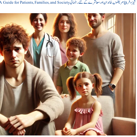
شیزوفرینیا: مریضوں, خاندان اور معاشرے کے لئے رہنمائی Schizophrenia: A Guide for Patients, Families, and Society