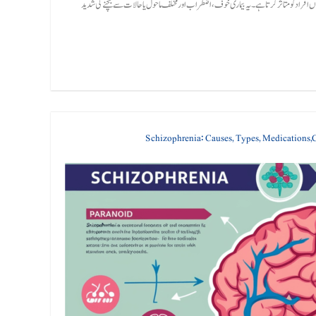
(Agoraphobia) ایک پیچیدہ ذہنی صحت کا مسئلہ ہے جو لاکھوں افراد کو متاثر کرتا ہے۔ یہ بیماری خوف، اضطراب اور مختلف ماحول یا حالات سے بچنے کی شدید