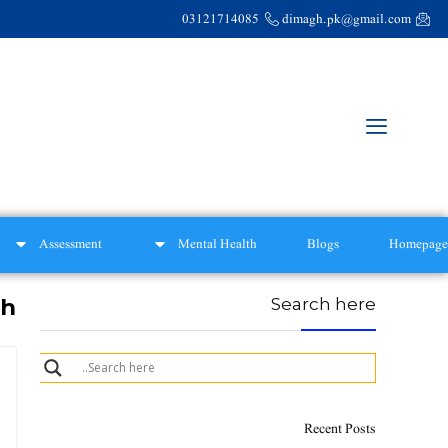
03121714085
dimagh.pk@gmail.com
Assessment
Mental Health
Blogs
Homepage
th
Search here
Recent Posts