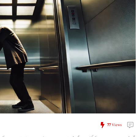
77
Views