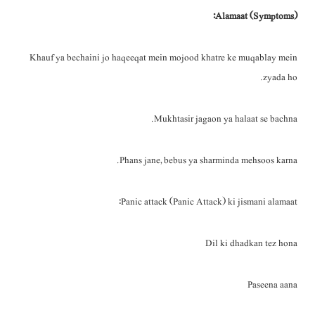
Alamaat (Symptoms):
Khauf ya bechaini jo haqeeqat mein mojood khatre ke muqablay mein
zyada ho.
Mukhtasir jagaon ya halaat se bachna.
Phans jane, bebus ya sharminda mehsoos karna.
Panic attack (Panic Attack) ki jismani alamaat:
Dil ki dhadkan tez hona
Paseena aana