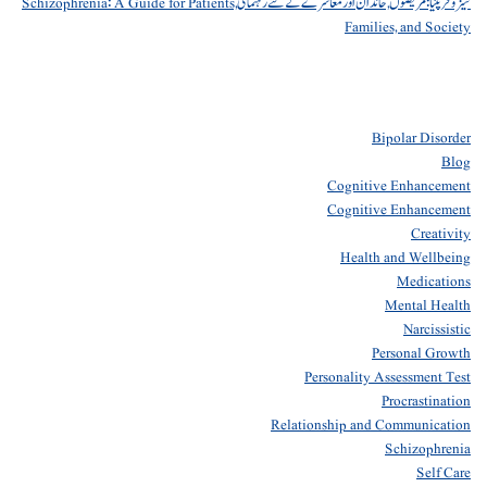
شیزوفرینیا: مریضوں, خاندان اور معاشرے کے لئے رہنمائی Schizophrenia: A Guide for Patients,
Families, and Society
Bipolar Disorder
Blog
Cognitive Enhancement
Cognitive Enhancement
Creativity
Health and Wellbeing
Medications
Mental Health
Narcissistic
Personal Growth
Personality Assessment Test
Procrastination
Relationship and Communication
Schizophrenia
Self Care