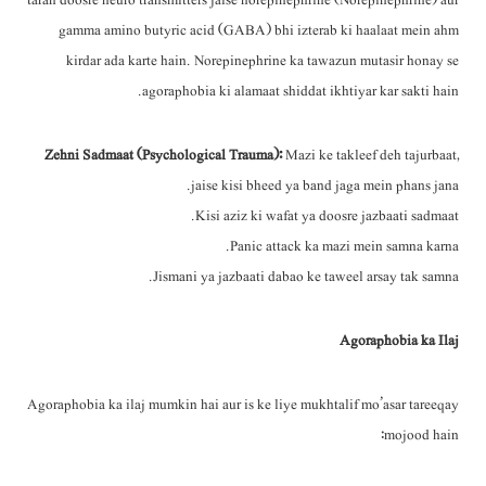
tarah doosre neuro transmitters jaise norepinephrine (Norepinephrine) aur
gamma amino butyric acid (GABA) bhi izterab ki haalaat mein ahm
kirdar ada karte hain. Norepinephrine ka tawazun mutasir honay se
agoraphobia ki alamaat shiddat ikhtiyar kar sakti hain.
Zehni Sadmaat (Psychological Trauma):
Mazi ke takleef deh tajurbaat,
jaise kisi bheed ya band jaga mein phans jana.
Kisi aziz ki wafat ya doosre jazbaati sadmaat.
Panic attack ka mazi mein samna karna.
Jismani ya jazbaati dabao ke taweel arsay tak samna.
Agoraphobia ka Ilaj
Agoraphobia ka ilaj mumkin hai aur is ke liye mukhtalif mo’asar tareeqay
mojood hain: