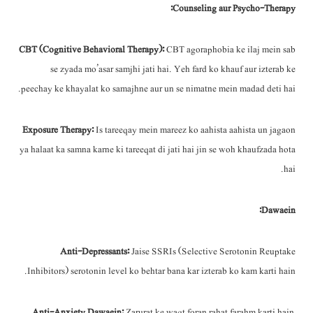
Counseling aur Psycho-Therapy:
CBT (Cognitive Behavioral Therapy):
CBT agoraphobia ke ilaj mein sab
se zyada mo’asar samjhi jati hai. Yeh fard ko khauf aur izterab ke
peechay ke khayalat ko samajhne aur un se nimatne mein madad deti hai.
Exposure Therapy:
Is tareeqay mein mareez ko aahista aahista un jagaon
ya halaat ka samna karne ki tareeqat di jati hai jin se woh khaufzada hota
hai.
Dawaein:
Anti-Depressants:
Jaise SSRIs (Selective Serotonin Reuptake
Inhibitors) serotonin level ko behtar bana kar izterab ko kam karti hain.
Anti-Anxiety Dawaein:
Zarurat ke waqt foran rahat farahm karti hain,