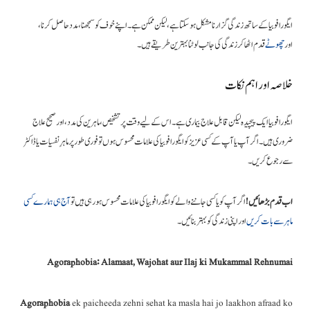
ایگورافوبیا کے ساتھ زندگی گزارنا مشکل ہو سکتا ہے، لیکن ممکن ہے۔ اپنے خوف کو سمجھنا، مدد حاصل کرنا،
اور
چھوٹے
قدم اٹھا کر زندگی کی جانب لوٹنا بہترین طریقے ہیں۔
خلاصہ اور اہم نکات
ایگورافوبیا ایک پیچیدہ لیکن قابل علاج بیماری ہے۔ اس کے لیے وقت پر تشخیص، ماہرین کی مدد، اور صحیح علاج
ضروری ہیں۔ اگر آپ یا آپ کے کسی عزیز کو ایگورافوبیا کی علامات محسوس ہوں تو فوری طور پر ماہرِ نفسیات یا ڈاکٹر
سے رجوع کریں۔
اب قدم بڑھائیں!
اگر آپ کو یا کسی جاننے والے کو ایگورافوبیا کی علامات محسوس ہو رہی ہیں تو
آج ہی ہمارے کسی
ماہر سے بات کریں
اور اپنی زندگی کو بہتر بنائیں۔
Agoraphobia: Alamaat, Wajohat aur Ilaj ki Mukammal Rehnumai
Agoraphobia
ek paicheeda zehni sehat ka masla hai jo laakhon afraad ko