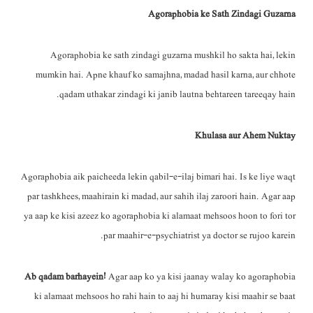
Agoraphobia ke Sath Zindagi Guzarna
Agoraphobia ke sath zindagi guzarna mushkil ho sakta hai, lekin
mumkin hai. Apne khauf ko samajhna, madad hasil karna, aur chhote
qadam uthakar zindagi ki janib lautna behtareen tareeqay hain.
Khulasa aur Ahem Nuktay
Agoraphobia aik paicheeda lekin qabil-e-ilaj bimari hai. Is ke liye waqt
par tashkhees, maahirain ki madad, aur sahih ilaj zaroori hain. Agar aap
ya aap ke kisi azeez ko agoraphobia ki alamaat mehsoos hoon to fori tor
par maahir-e-psychiatrist ya doctor se rujoo karein.
Ab qadam barhayein!
Agar aap ko ya kisi jaanay walay ko agoraphobia
ki alamaat mehsoos ho rahi hain to aaj hi humaray kisi maahir se baat