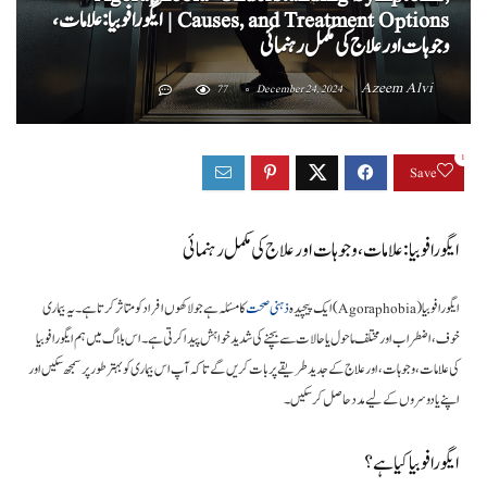
Causes, and Treatment Options | ایگورافوبیا: علامات،
وجوہات اور علاج کی مکمل رہنمائی
Azeem Alvi
77
December 24, 2024
1
Save
ایگورافوبیا: علامات، وجوہات اور علاج کی مکمل رہنمائی
ایگورافوبیا (Agoraphobia) ایک پیچیدہ
ذہنی صحت
کا مسئلہ ہے جو لاکھوں افراد کو متاثر کرتا ہے۔ یہ بیماری
خوف، اضطراب اور مختلف ماحول یا حالات سے بچنے کی شدید خواہش پیدا کرتی ہے۔ اس بلاگ میں ہم ایگورافوبیا
کی علامات، وجوہات، اور علاج کے جدید طریقے پر بات کریں گے تاکہ آپ اس بیماری کو بہتر طور پر سمجھ سکیں اور
اپنے یا دوسروں کے لیے مدد حاصل کر سکیں۔
ایگورافوبیا کیا ہے؟