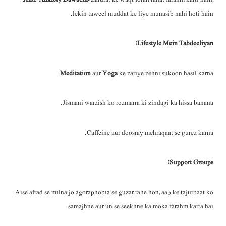
lekin taweel muddat ke liye munasib nahi hoti hain.
Lifestyle Mein Tabdeeliyan:
Meditation
aur
Yoga
ke zariye zehni sukoon hasil karna.
Jismani warzish ko rozmarra ki zindagi ka hissa banana.
Caffeine aur doosray mehraqaat se gurez karna.
Support Groups:
Aise afrad se milna jo agoraphobia se guzar rahe hon, aap ke tajurbaat ko
samajhne aur un se seekhne ka moka farahm karta hai.