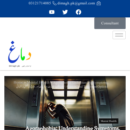
03121714085
dimagh.pk@gmail.com
Consultant
Home
Mental Health
»
»
Agoraphobia: Understanding Symptoms,
Causes, and Treatment Options | ایگورافوبیا: علامات، وجوہات اور علاج کی مکمل رہنمائی
Mental Health
Agoraphobia: Understanding Symptoms,