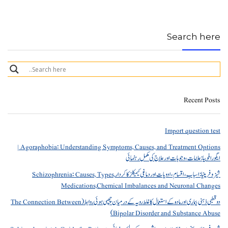
Search here
Recent Posts
Import question test
Agoraphobia: Understanding Symptoms, Causes, and Treatment Options |
ایگورافوبیا: علامات، وجوہات اور علاج کی مکمل رہنمائی
شیزوفرینیا: اسباب، اقسام، ادویات اور دماغی کیمیکلز کا کردار Schizophrenia: Causes, Types,
Medications,Chemical Imbalances and Neuronal Changes
دو قطبی ذہنی بیماری اور مادہ کے استعمال کا غلط رویہ کے درمیان چھپی ہوئی روابط (The Connection Between
Bipolar Disorder and Substance Abuse)