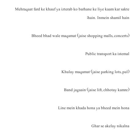
Mehraqaat fard ke khauf ya izterab ko barhane ke liye kaam kar sakte
hain. Inmein shamil hain:
Bheed bhad wale maqamat (jaise shopping malls, concerts)
Public transport ka istemal
Khulay maqamat (jaise parking lots, pul)
Band jagaain (jaise lift, chhotay kamre)
Line mein khada hona ya bheed mein hona
Ghar se akelay nikalna