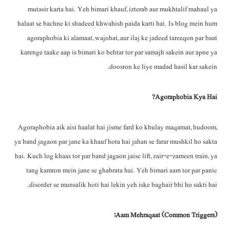
mutasir karta hai. Yeh bimari khauf, izterab aur mukhtalif mahaul ya
halaat se bachne ki shadeed khwahish paida karti hai. Is blog mein hum
agoraphobia ki alamaat, wajohat, aur ilaj ke jadeed tareeqon par baat
karenge taake aap is bimari ko behtar tor par samajh sakein aur apne ya
doosron ke liye madad hasil kar sakein.
Agoraphobia Kya Hai?
Agoraphobia aik aisi haalat hai jisme fard ko khulay maqamat, hudoom,
ya band jagaon par jane ka khauf hota hai jahan se farar mushkil ho sakta
hai. Kuch log khaas tor par band jagaon jaise lift, zair-e-zameen train, ya
tang kamron mein jane se ghabrata hai. Yeh bimari aam tor par panic
disorder se munsalik hoti hai lekin yeh iske baghair bhi ho sakti hai.
Aam Mehraqaat (Common Triggers):