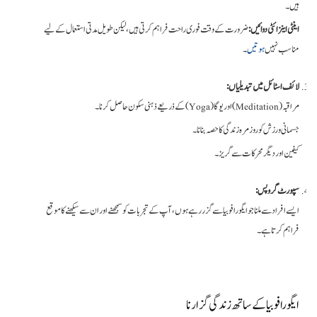
ہیں۔
اینٹی اینزائٹی دوائیں:
ضرورت کے وقت فوری راحت فراہم کرتی ہیں، لیکن طویل مدتی استعمال کے لیے
مناسب نہیں
ہوتیں
۔
لائف اسٹائل میں تبدیلیاں:
مراقبہ (Meditation) اور یوگا (Yoga) کے ذریعے ذہنی سکون حاصل کرنا۔
جسمانی ورزش کو روزمرہ زندگی کا حصہ بنانا۔
کیفین اور دیگر محرکات سے گریز۔
سپورٹ گروپس:
ایسے افراد سے ملنا جو ایگورافوبیا سے گزر رہے ہوں، آپ کے تجربات کو سمجھنے اور ان سے سیکھنے کا موقع
فراہم کرتا ہے۔
ایگورافوبیا کے ساتھ زندگی گزارنا