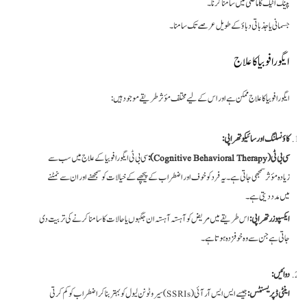
پینک اٹیک کا ماضی میں سامنا کرنا۔
جسمانی یا جذباتی دباؤ کے طویل عرصے تک سامنا۔
ایگورافوبیا کا علاج
ایگورافوبیا کا علاج ممکن ہے اور اس کے لیے مختلف مؤثر طریقے موجود ہیں:
کاؤنسلنگ اور سائیکو تھراپی:
سی بی ٹی (Cognitive Behavioral Therapy):
سی بی ٹی ایگورافوبیا کے علاج میں سب سے
زیادہ مؤثر سمجھی جاتی ہے۔ یہ فرد کو خوف اور اضطراب کے پیچھے کے خیالات کو سمجھنے اور ان سے نمٹنے
میں مدد دیتی ہے۔
ایکسپوزر تھراپی:
اس طریقے میں مریض کو آہستہ آہستہ ان جگہوں یا حالات کا سامنا کرنے کی تربیت دی
جاتی ہے جن سے وہ خوفزدہ ہوتا ہے۔
دوائیں:
اینٹی ڈپریسنٹس:
جیسے ایس ایس آر آئی (SSRIs) سیروٹونن لیول کو بہتر بنا کر اضطراب کو کم کرتی