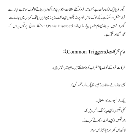
ایگورافوبیا ایک ایسی حالت ہے جس میں فرد کو کھلے مقامات، ہجوم، یا بند جگہوں پر جانے کا خوف ہوتا ہے جہاں سے
فرار مشکل ہو سکتا ہے۔ کچھ لوگ خاص طور پر بند جگہوں جیسے لفٹ، زیر زمین ٹرین، یا تنگ کمروں میں جانے سے
گبھراتے ہیں۔ یہ بیماری عام طور پر پینک ڈس آرڈر (Panic Disorder) سے منسلک ہوتی ہے لیکن یہ اس کے
بغیر بھی ہو سکتی ہے۔
عام محرکات(Common Triggers):
محرکات فرد کے خوف یا اضطراب کو بڑھا سکتے ہیں۔ ان میں شامل ہیں.
بھیڑ بھاڑ والے مقامات (جیسے شاپنگ مالز، کنسرٹس)۔
پبلک ٹرانسپورٹ کا استعمال۔
کھلی جگہیں (جیسے پارکنگ لاٹس، پل)۔
بند جگہیں (جیسے لفٹ، چھوٹے کمرے)۔
لائن میں کھڑا ہونا یا بھیڑ میں ہونا۔