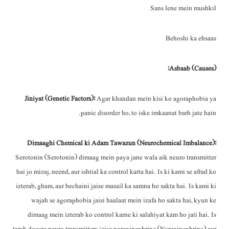
Sans lene mein mushkil
Behoshi ka ehsaas
Asbaab (Causes):
Jiniyat (Genetic Factors):
Agar khandan mein kisi ko agoraphobia ya
panic disorder ho, to iske imkaanat barh jate hain.
Dimaaghi Chemical ki Adam Tawazun (Neurochemical Imbalance):
Serotonin (Serotonin) dimaag mein paya jane wala aik neuro transmitter
hai jo mizaj, neend, aur ishtial ka control karta hai. Is ki kami se afrad ko
izterab, gham, aur bechaini jaise masail ka samna ho sakta hai. Is kami ki
wajah se agoraphobia jaisi haalaat mein izafa ho sakta hai, kyun ke
dimaag mein izterab ko control karne ki salahiyat kam ho jati hai. Is