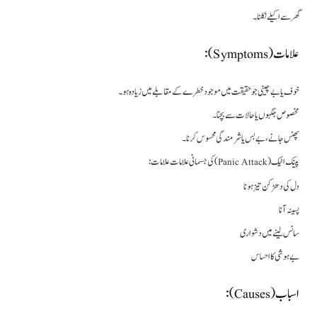
گھر سے اکیلے نکلنا۔
علامات(Symptoms):
خوف یا بے چینی جو حقیقت میں موجود خطرے کے مقابلے میں زیادہ ہو۔
مخصوص جگہوں یا حالات سے بچنا۔
پھنس جانے، بے بس یا شرمندگی محسوس کرنا۔
پینک اٹیک (Panic Attack) کی جسمانی علامات علامات:
دل کی دھڑکن تیز ہونا
پسینہ آنا
سانس لینے میں دشواری
بے ہوشی کا احساس
اسباب(Causes):