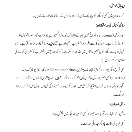
جینیاتی عوامل:
اگر خاندان میں کسی کو ایگورافوبیا یا پینک ڈس آرڈر ہو، تو اس کے امکانات بڑھ جاتے ہیں۔
دماغی کیمیکل کی عدم توازن:
سیروٹونن (Serotonin) دماغ میں پایا جانے والا ایک نیورو ٹرانسمیٹر ہے جو مزاج،
نیند
، اور اشتعال کا
کنٹرول کرتا ہے۔ اس کی کمی سے افراد کو اضطراب، غم، اور بے چینی جیسے مسائل کا سامنا ہو سکتا ہے۔ اس
کمی کی وجہ سے ایگورافوبیا جیسی حالتوں میں اضافہ ہو سکتا ہے، کیونکہ دماغ میں اضطراب کو کنٹرول کرنے کی
صلاحیت کم ہو جاتی ہے۔
اسی طرح دیگر نیورو ٹرانسمیٹرز جیسے ناریپینفرین (Norepinephrine) اور گاما امینو بیوٹیرک ایسڈ
(GABA) بھی اضطراب کی حالتوں میں اہم کردار ادا کرتے ہیں۔ ناریپینفرین کا توازن متاثر ہونے سے
ایگورافوبیا کی علامات شدت اختیار کر سکتی ہیں۔اور دیگر نیورو ٹرانسمیٹرز کی کمی اس بیماری میں اہم کردار ادا
کرتی ہے۔
ذہنی صدمات:
ماضی کے تکلیف دہ تجربات، جیسے کہ کسی ہجوم یا بند جگہ میں پھنس جانا۔
کسی عزیز کی وفات یا دیگر جذباتی صدمات۔