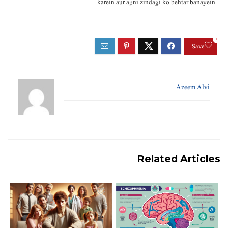
karein aur apni zindagi ko behtar banayein.
1
Save
Azeem Alvi
Related Articles