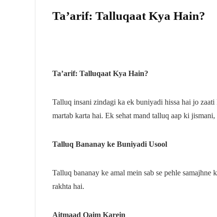
Ta’arif: Talluqaat Kya Hain?
Ta’arif: Talluqaat Kya Hain?
Talluq insani zindagi ka ek buniyadi hissa hai jo zaat
martab karta hai. Ek sehat mand talluq aap ki jismani, 
Talluq Bananay ke Buniyadi Usool
Talluq bananay ke amal mein sab se pehle samajhne ki
rakhta hai.
Aitmaad Qaim Karein