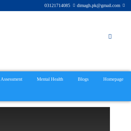
03121714085
dimagh.pk@gmail.com
Assessment
Mental Health
Blogs
Homepage