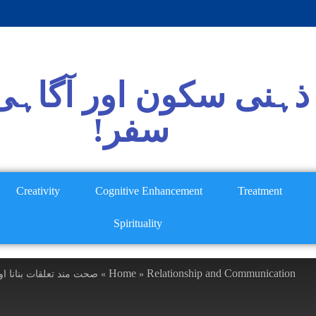
ذہنی سکون اور آگاہی 
سفر!
Creativity
Cognitive Enhancement
Treatment
Spirituality
Home
Relationship and Communication
صحت (Building and maintaining healthy relationships)
»
»