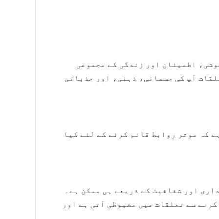
وشی، اطمینان اور زندگی کے مجموعی
لقات آپ کی جسمانی، ذہنی، اور جذباتی
ے کہ موثر روابط قائم کرنے کے لئے کیا
اری اور شفافیت کے ذریعے ہی ممکن ہے۔
رنے سے تعلقات میں مضبوطی آتی ہے اور