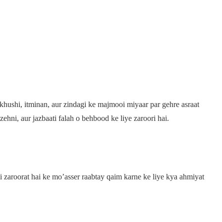
i khushi, itminan, aur zindagi ke majmooi miyaar par gehre asraat
zehni, aur jazbaati falah o behbood ke liye zaroori hai.
 zaroorat hai ke mo’asser raabtay qaim karne ke liye kya ahmiyat