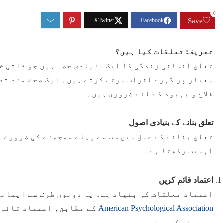
0
Save
تعریف: تعلقات کیا ہیں؟
تعلق انسانی زندگی کا ایک بنیادی حصہ ہیں جو ذاتی خ
معیار پر گہرے اثرات مرتب کرتے ہیں۔ ایک صحت مند تع
فلاح و بہبود کے لئے ضروری ہیں۔
تعلق بنانے کے بنیادی اصول
تعلق بنانے کے عمل میں سب سے پہلے سمجھنے کی ضرورت ہ
اہمیت رکھتا ہے۔
اعتماد قائم کریں
اعتماد تعلقات کی بنیاد ہے۔ یہ دونوں طرف سے ایماند
کے مطابق، اعتماد قائم ک
American Psychological Association
بے چینی کم ہوتی ہے۔