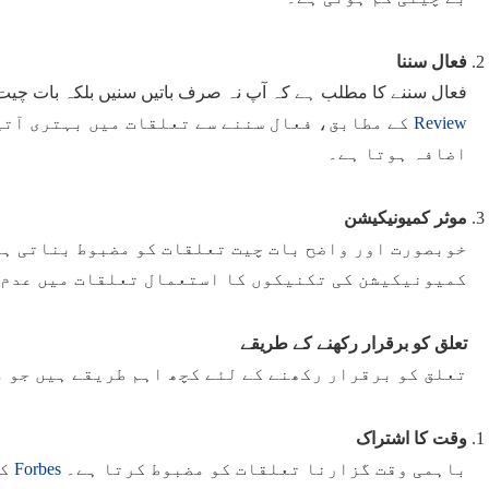
فعال سننا
فعال سننے کا مطلب ہے کہ آپ نہ صرف باتیں سنیں بلکہ بات چیت
کے مطابق، فعال سننے سے تعلقات میں بہتری آتی
Review
اضافہ ہوتا ہے۔
موثر کمیونیکیشن
خوبصورت اور واضح بات چیت تعلقات کو مضبوط بناتی ہ
کمیونیکیشن کی تکنیکوں کا استعمال تعلقات میں عدم 
تعلق کو برقرار رکھنے کے طریقے
تعلق کو برقرار رکھنے کے لئے کچھ اہم طریقے ہیں جو 
وقت کا اشتراک
کے
Forbes
باہمی وقت گزارنا تعلقات کو مضبوط کرتا ہے۔