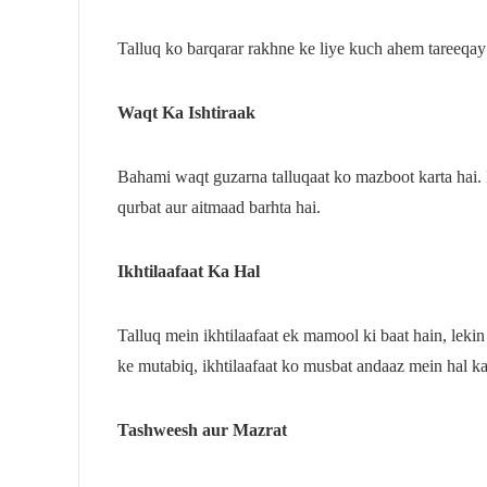
Talluq ko barqarar rakhne ke liye kuch ahem tareeqay 
Waqt Ka Ishtiraak
Bahami waqt guzarna talluqaat ko mazboot karta hai.
qurbat aur aitmaad barhta hai.
Ikhtilaafaat Ka Hal
Talluq mein ikhtilaafaat ek mamool ki baat hain, lekin
ke mutabiq, ikhtilaafaat ko musbat andaaz mein hal kar
Tashweesh aur Mazrat