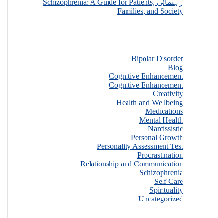
رہنمائی Schizophrenia: A Guide for Patients,
Families, and Society
Bipolar Disorder
Blog
Cognitive Enhancement
Cognitive Enhancement
Creativity
Health and Wellbeing
Medications
Mental Health
Narcissistic
Personal Growth
Personality Assessment Test
Procrastination
Relationship and Communication
Schizophrenia
Self Care
Spirituality
Uncategorized