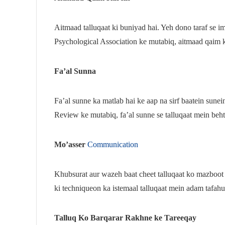
Aitmaad talluqaat ki buniyad hai. Yeh dono taraf se i
Psychological Association ke mutabiq, aitmaad qaim ka
Fa’al Sunna
Fa’al sunne ka matlab hai ke aap na sirf baatein sune
Review ke mutabiq, fa’al sunne se talluqaat mein behta
Mo’asser
Communication
Khubsurat aur wazeh baat cheet talluqaat ko mazboot
ki techniqueon ka istemaal talluqaat mein adam tafah
Talluq Ko Barqarar Rakhne ke Tareeqay