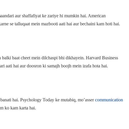
maandari aur shaffafiyat ke zariye hi mumkin hai. American
rne se talluqaat mein mazbooti aati hai aur bechaini kam hoti hai.
in balki baat cheet mein dilchaspi bhi dikhayein. Harvard Business
ri aati hai aur doosron ki samajh boojh mein izafa hota hai.
 banati hai. Psychology Today ke mutabiq, mo’asser
communication
um ko kam karta hai.