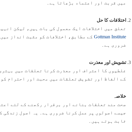
میں قربت اور اعتماد بڑھاتا ہے۔
اختلافات کا حل
تعلق میں اختلافات ایک معمول کی بات ہیں، لیکن انہی
کے مطابق، اختلافات کو مثبت انداز میں 
Gottman Institute
ضروری ہے۔
تشویش اور معذرت
غلطیوں کا اعتراف اور معذرت کرنا تعلقات میں بہتری 
کے الفاظ اور تشویش تعلقات میں محبت اور احترام کو 
خلاصہ
صحت مند تعلقات بنانے اور برقرار رکھنے کے لئے اعت
جیسے اصولوں پر عمل کرنا ضروری ہے۔ یہ اصول زندگی ک
ثابت ہوتے ہیں۔