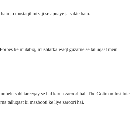
hain jo mustaqil mizaji se apnaye ja sakte hain.
 Forbes ke mutabiq, mushtarka waqt guzarne se talluqaat mein
 unhein sahi tareeqay se hal karna zaroori hai. The Gottman Institute
na talluqaat ki mazbooti ke liye zaroori hai.