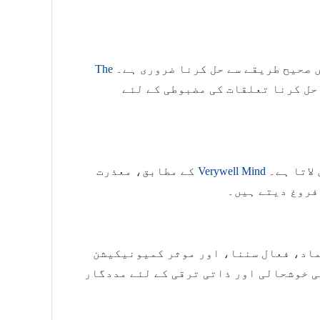
The
ں صحیح طریقے سے حل کرنا ضروری ہے۔
حل کرنا تعلقات کی مضبوطی کے لئے
کے مطابق، معذرت
Verywell Mind
لاتا ہے۔
فروغ دیتے ہیں۔
ماد، فعال سننا، اور موثر کمیونیکیشن
ی خوشحالی اور ذاتی ترقی کے لئے مددگار