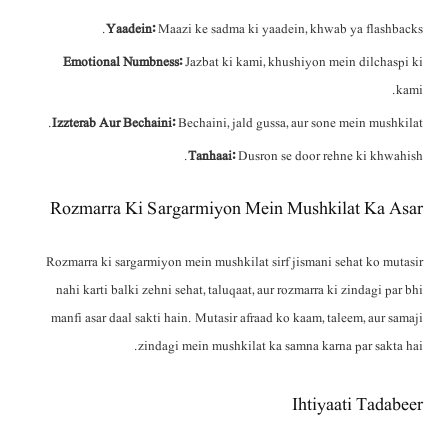
Yaadein:
Maazi ke sadma ki yaadein, khwab ya flashbacks.
Emotional Numbness:
Jazbat ki kami, khushiyon mein dilchaspi ki
kami.
Izzterab Aur Bechaini:
Bechaini, jald gussa, aur sone mein mushkilat.
Tanhaai:
Dusron se door rehne ki khwahish.
Rozmarra Ki Sargarmiyon Mein Mushkilat Ka Asar
Rozmarra ki sargarmiyon mein mushkilat sirf jismani sehat ko mutasir
nahi karti balki zehni sehat, taluqaat, aur rozmarra ki zindagi par bhi
manfi asar daal sakti hain. Mutasir afraad ko kaam, taleem, aur samaji
zindagi mein mushkilat ka samna karna par sakta hai.
Ihtiyaati Tadabeer