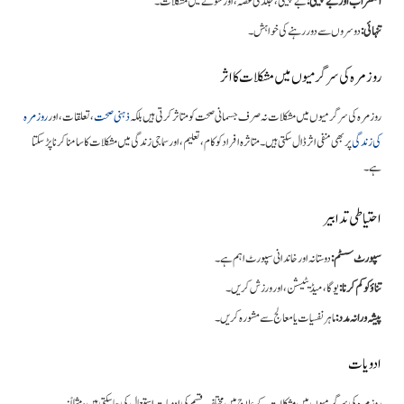
اضطراب اور بے چینی:
بے چینی، جلدی غصہ، اور سونے میں مشکلات۔
تنہائی:
دوسروں سے دور رہنے کی خواہش۔
روزمرہ کی سرگرمیوں میں مشکلات کا اثر
روزمرہ کی سرگرمیوں میں مشکلات نہ صرف جسمانی صحت کو متاثر کرتی ہیں بلکہ
ذہنی صحت
، تعلقات، اور
روزمرہ
کی زندگی
پر بھی منفی اثر ڈال سکتی ہیں۔ متاثرہ افراد کو کام، تعلیم، اور سماجی زندگی میں مشکلات کا سامنا کرنا پڑ سکتا
ہے۔
احتیاطی تدابیر
سپورٹ سسٹم:
دوستانہ اور خاندانی سپورٹ اہم ہے۔
تناؤ کو کم کرنا:
یوگا، میڈیٹیشن، اور ورزش کریں۔
پیشہ ورانہ مدد:
ماہر نفسیات یا معالج سے مشورہ کریں۔
ادویات