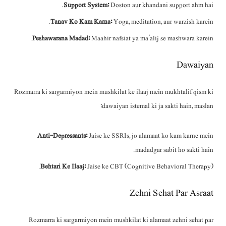
Support System:
Doston aur khandani support ahm hai.
Tanav Ko Kam Karna:
Yoga, meditation, aur warzish karein.
Peshawarana Madad:
Maahir nafsiat ya ma’alij se mashwara karein.
Dawaiyan
Rozmarra ki sargarmiyon mein mushkilat ke ilaaj mein mukhtalif qism ki
dawaiyan istemal ki ja sakti hain, maslan:
Anti-Depressants:
Jaise ke SSRIs, jo alamaat ko kam karne mein
madadgar sabit ho sakti hain.
Behtari Ke Ilaaj:
Jaise ke CBT (Cognitive Behavioral Therapy).
Zehni Sehat Par Asraat
Rozmarra ki sargarmiyon mein mushkilat ki alamaat zehni sehat par