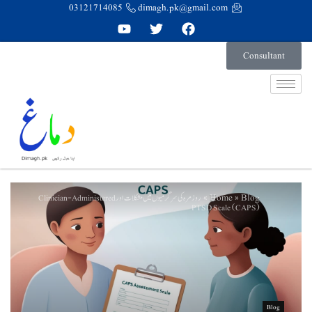
03121714085
dimagh.pk@gmail.com
Consultant
Home
Blog
روزمرہ کی سرگرمیوں میں مشکلات اور Clinician-Administered
»
»
PTSD Scale (CAPS)
Blog