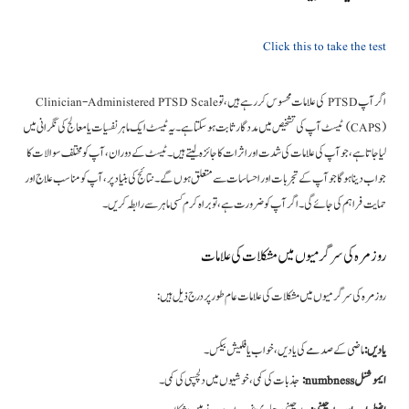
Click this to take the test
اگر آپ PTSD کی علامات محسوس کر رہے ہیں، تو Clinician-Administered PTSD Scale
(CAPS) ٹیسٹ آپ کی تشخیص میں مددگار ثابت ہو سکتا ہے۔ یہ ٹیسٹ ایک ماہر نفسیات یا معالج کی نگرانی میں
لیا جاتا ہے، جو آپ کی علامات کی شدت اور اثرات کا جائزہ لیتے ہیں۔ ٹیسٹ کے دوران، آپ کو مختلف سوالات کا
جواب دینا ہوگا جو آپ کے تجربات اور احساسات سے متعلق ہوں گے۔ نتائج کی بنیاد پر، آپ کو مناسب علاج اور
حمایت فراہم کی جائے گی۔ اگر آپ کو ضرورت ہے، تو براہ کرم کسی ماہر سے رابطہ کریں۔
روزمرہ کی سرگرمیوں میں مشکلات کی علامات
روزمرہ کی سرگرمیوں میں مشکلات کی علامات عام طور پر درج ذیل ہیں:
یادیں:
ماضی کے صدمے کی یادیں، خواب یا فلیش بیکس۔
ایموشنل numbness:
جذبات کی کمی، خوشیوں میں دلچسپی کی کمی۔