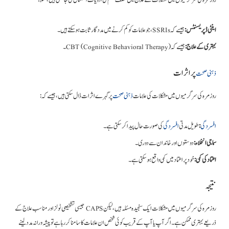
روزمرہ کی سرگرمیوں میں مشکلات کے علاج میں مختلف قسم کی ادویات استعمال کی جا سکتی ہیں، مثلاً:
اینٹی ڈپریسنٹس:
جیسے کہ SSRIs، جو علامات کو کم کرنے میں مددگار ثابت ہو سکتے ہیں۔
بہتری کے علاج:
جیسے کہ CBT (Cognitive Behavioral Therapy)۔
پر اثرات
ذہنی صحت
روزمرہ کی سرگرمیوں میں مشکلات کی علامات
ذہنی صحت
پر گہرے اثرات ڈال سکتی ہیں، جیسے کہ:
کی صورت حال پیدا کر سکتی ہے۔
افسردگی
طویل مدتی
:
افسردگی
سماجی انخلاء:
دوستوں اور خاندان سے دوری۔
اعتماد کی کمی:
خود پر اعتماد میں کمی واقع ہو سکتی ہے۔
نتیجہ
روزمرہ کی سرگرمیوں میں مشکلات ایک سنجیدہ مسئلہ ہیں، لیکن CAPS جیسی تشخیصی ٹولز اور مناسب علاج کے
ذریعے بہتری ممکن ہے۔ اگر آپ یا آپ کے قریب کوئی شخص ان علامات کا سامنا کر رہا ہے تو پیشہ ورانہ مدد لینے