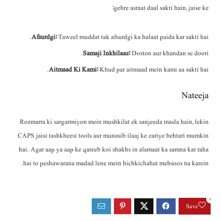
gehre asraat daal sakti hain, jaise ke:
Afsurdgi:
Taweel muddat tak afsurdgi ka halaat paida kar sakti hai.
Samaji Inkhilaaz:
Doston aur khandan se doori.
Aitmaad Ki Kami:
Khud par aitmaad mein kami aa sakti hai.
Nateeja
Rozmarra ki sargarmiyon mein mushkilat ek sanjeeda masla hain, lekin
CAPS jaisi tashkheesi tools aur munasib ilaaj ke zariye behtari mumkin
hai. Agar aap ya aap ke qareeb koi shakhs in alamaat ka samna kar raha
hai to peshawarana madad lene mein hichkichahat mehsoos na karein.
0
Save