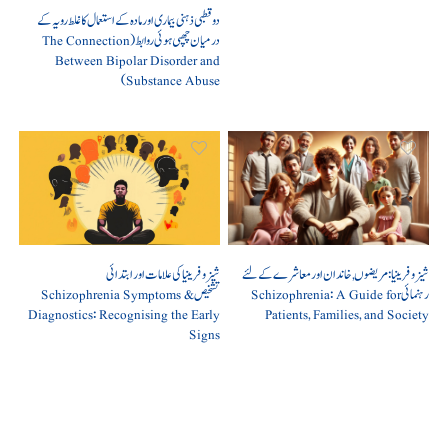
دو قطبی ذہنی بیماری اور مادہ کے استعمال کا غلط رویہ کے
درمیان چھپی ہوئی روابط (The Connection
Between Bipolar Disorder and
Substance Abuse)
شیزوفرینیا: مریضوں, خاندان اور معاشرے کے لئے
شیزوفرینیا کی علامات اور ابتدائی
رہنمائی Schizophrenia: A Guide for
تشخیص Schizophrenia Symptoms &
Diagnostics: Recognising the Early
Patients, Families, and Society
Signs