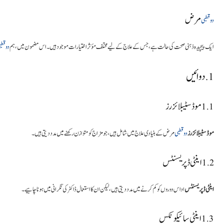
مرض
دو قطبی
ایک پیچیدہ ذہنی صحت کی حالت ہے، جس کے علاج کے لیے مختلف مؤثر اختیارات موجود ہیں۔ اس مضمون میں، ہم
دو قطب
1. دوائیں
1.1 موڈ سٹیبلائزرز
موڈ سٹیبلائزرز
دو قطبی
مرض کے بنیادی علاج میں شامل ہیں، جو مزاج کو متوازن رکھنے میں مدد دیتی ہیں۔
1.2 اینٹی ڈپریسنٹس
اینٹی ڈپریسنٹس
اداس دوروں کو کم کرنے میں مدد دیتی ہیں، لیکن ان کا استعمال ڈاکٹر کی نگرانی میں ہونا چاہیے۔
1.3 اینٹی سائیکوٹکس