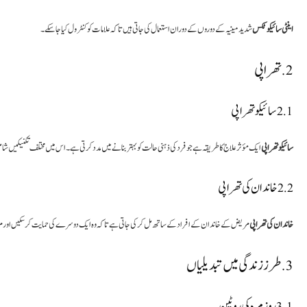
اینٹی سائیکوٹکس
شدید مینیہ کے دوروں کے دوران استعمال کی جاتی ہیں تاکہ علامات کو کنٹرول کیا جا سکے۔
2. تھراپی
2.1 سائیکو تھراپی
سائیکو تھراپی
ایک مؤثر علاج کا طریقہ ہے جو فرد کی ذہنی حالت کو بہتر بنانے میں مدد کرتی ہے۔ اس میں مختلف تکنیکیں شا
2.2 خاندان کی تھراپی
خاندان کی تھراپی
مریض کے خاندان کے افراد کے ساتھ مل کر کی جاتی ہے تاکہ وہ ایک دوسرے کی حمایت کر سکیں اور 
3. طرز زندگی میں تبدیلیاں
3.1 روزمرہ کی روٹین