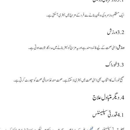
ایک مستحکم روزمرہ کی روٹین بنانے سے فرد کے مزاج میں بہتری آ سکتی ہے۔
3.2 ورزش
ورزش
ذہنی صحت کے لیے فائدہ مند ہے اور یہ مزاج کو بہتر بنانے میں مددگار ثابت ہوتی ہے۔
3.3 خوراک
صحیح خوراک کا انتخاب بھی ذہنی صحت میں بہتری لا سکتا ہے۔ صحت مند غذا دماغی صحت کو سپورٹ کرتی ہے۔
4. دیگر متبادل علاج
4.1 قدرتی سپلیمنٹس