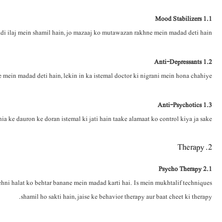
1.1 Mood Stabilizers
di ilaj mein shamil hain, jo mazaaj ko mutawazan rakhne mein madad deti hain.
1.2 Anti-Depressants
mein madad deti hain, lekin in ka istemal doctor ki nigrani mein hona chahiye.
1.3 Anti-Psychotics
a ke dauron ke doran istemal ki jati hain taake alamaat ko control kiya ja sake.
2. Therapy
2.1 Psycho Therapy
 zehni halat ko behtar banane mein madad karti hai. Is mein mukhtalif techniques
shamil ho sakti hain, jaise ke behavior therapy aur baat cheet ki therapy.