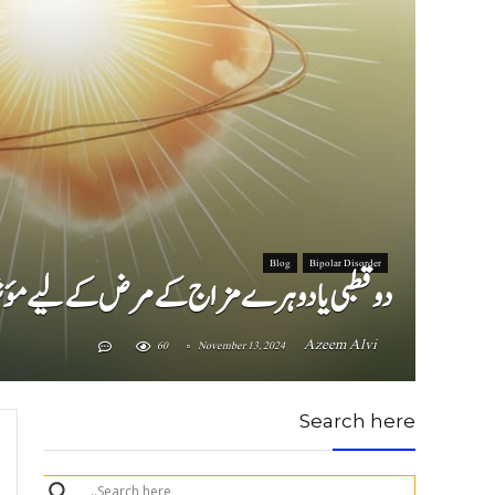
Blog
Bipolar Disorder
دو قطبی یا دوہرے مزاج  (Effective Treatment Options for Bipolar Disorder)
Azeem Alvi
60
November 13, 2024
Search here