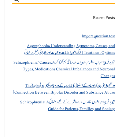
Recent Posts
Import question test
Agoraphobia: Understanding Symptoms, Causes, and
Treatment Options | ایگورافوبیا: علامات، وجوہات اور علاج کی مکمل رہنمائی
شیزوفرینیا: اسباب، اقسام، ادویات اور دماغی کیمیکلز کا کردار Schizophrenia: Causes,
Types, Medications,Chemical Imbalances and Neuronal
Changes
دو قطبی ذہنی بیماری اور مادہ کے استعمال کا غلط رویہ کے درمیان چھپی ہوئی روابط (The
Connection Between Bipolar Disorder and Substance Abuse)
شیزوفرینیا: مریضوں, خاندان اور معاشرے کے لئے رہنمائی Schizophrenia: A
Guide for Patients, Families, and Society