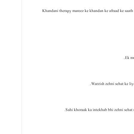
Khandani therapy mareez ke khandan ke afraad ke saath mi
Ek mu
Warzish zehni sehat ke liy
Sahi khoraak ka intekhab bhi zehni sehat m