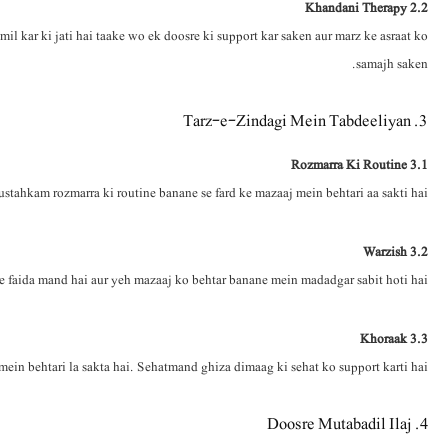
2.2 Khandani Therapy
l kar ki jati hai taake wo ek doosre ki support kar saken aur marz ke asraat ko
samajh saken.
3. Tarz-e-Zindagi Mein Tabdeeliyan
3.1 Rozmarra Ki Routine
stahkam rozmarra ki routine banane se fard ke mazaaj mein behtari aa sakti hai.
3.2 Warzish
e faida mand hai aur yeh mazaaj ko behtar banane mein madadgar sabit hoti hai.
3.3 Khoraak
ein behtari la sakta hai. Sehatmand ghiza dimaag ki sehat ko support karti hai.
4. Doosre Mutabadil Ilaj