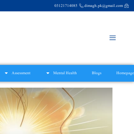
03121714085
dimagh.pk@gmail.com
Assessment
Mental Health
Blogs
Homepage