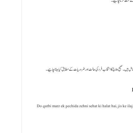
 کے تحت کرنا چاہیے۔
مل ہیں۔ صحیح علاج کا انتخاب فرد کی حالت اور ضروریات کے مطابق کیا جانا چاہیے۔
Do qutbi marz ek pechida zehni sehat ki halat hai, jis ke i