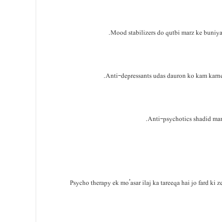
Mood stabilizers do qutbi marz ke buniya
Anti-depressants udas dauron ko kam karne 
Anti-psychotics shadid mani
Psycho therapy ek mo’asar ilaj ka tareeqa hai jo fard ki