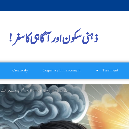
ذہنی سکون اور آگاہی کا سفر!
Creativity
Cognitive Enhancement
Treatment
Home
Bipolar Disorder
ctive Treatment Options for Bipolar Disorder)
»
»