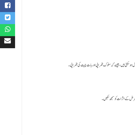
مل ہو سکتی ہیں، جیسے کہ سلوک تھراپی اور بات چیت کی تھراپی۔
مرض کے اثرات کو سمجھ سکیں۔