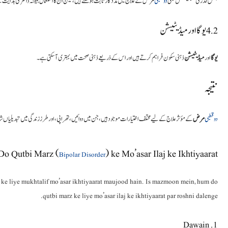
بعض قدرتی سپلیمنٹس بھی
دو قطبی
مرض کے علاج میں مددگار ثابت ہو سکتے ہیں، لیکن ان کا استعمال ہمیشہ ڈاکٹر کی ہدایت
4.2 یوگا اور میڈیٹیشن
یوگا
اور
میڈیٹیشن
ذہنی سکون فراہم کرتے ہیں اور اس کے ذریعے ذہنی صحت میں بہتری آ سکتی ہے۔
نتیجہ
دو قطبی
مرض
کے مؤثر علاج کے لیے مختلف اختیارات موجود ہیں، جن میں دوائیں، تھراپی، اور طرز زندگی میں تبدیلیاں شا
Do Qutbi Marz (
) ke Mo’asar Ilaj ke Ikhtiyaarat
Bipolar Disorder
laj ke liye mukhtalif mo’asar ikhtiyaarat maujood hain. Is mazmoon mein, hum do
qutbi marz ke liye mo’asar ilaj ke ikhtiyaarat par roshni dalenge.
1. Dawain