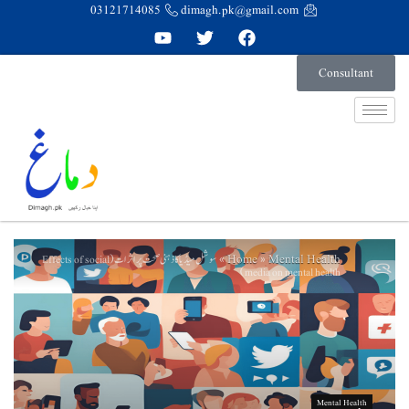
03121714085
dimagh.pk@gmail.com
Consultant
Home
Mental Health
سوشل میڈیا کا ذہنی صحت پر اثرات (Effects of social
»
»
media on mental health)
Mental Health