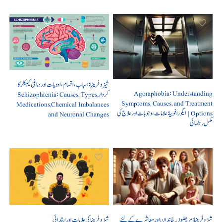
شیزوفرینیا: اسباب، اقسام، ادویات اور دماغی کیمیکلز کا
Agoraphobia: Understanding
کردار Schizophrenia: Causes, Types,
Symptoms, Causes, and Treatment
Medications,Chemical Imbalances
Options | ایگورافوبیا: علامات، وجوہات اور علاج کی
and Neuronal Changes
مکمل رہنمائی
شیزوفرینیا: مریضوں, خاندان اور معاشرے کے لئے
شیزوفرینیا کی علامات اور ابتدائی