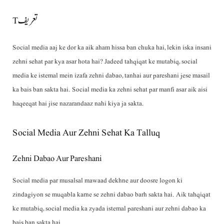
Tتعریف
Social media aaj ke dor ka aik aham hissa ban chuka hai, lekin iska insani
zehni sehat par kya asar hota hai? Jadeed tahqiqat ke mutabiq, social
media ke istemal mein izafa zehni dabao, tanhai aur pareshani jese masail
ka bais ban sakta hai. Social media ka zehni sehat par manfi asar aik aisi
haqeeqat hai jise nazarandaaz nahi kiya ja sakta.
Social Media Aur Zehni Sehat Ka Talluq
Zehni Dabao Aur Pareshani
Social media par musalsal mawaad dekhne aur doosre logon ki
zindagiyon se muqabla karne se zehni dabao barh sakta hai. Aik tahqiqat
ke mutabiq, social media ka zyada istemal pareshani aur zehni dabao ka
bais ban sakta hai.