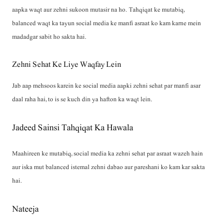
aapka waqt aur zehni sukoon mutasir na ho. Tahqiqat ke mutabiq,
balanced waqt ka tayun social media ke manfi asraat ko kam karne mein
madadgar sabit ho sakta hai.
Zehni Sehat Ke Liye Waqfay Lein
Jab aap mehsoos karein ke social media aapki zehni sehat par manfi asar
daal raha hai, to is se kuch din ya hafton ka waqt lein.
Jadeed Sainsi Tahqiqat Ka Hawala
Maahireen ke mutabiq, social media ka zehni sehat par asraat wazeh hain
aur iska mut balanced istemal zehni dabao aur pareshani ko kam kar sakta
hai.
Nateeja