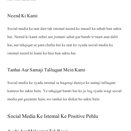
Neend Ki Kami
Social media ka raat dair tak istemal neend ke masail ka sabab ban sakta
hai. Neend ki kami zehni aur jismani sehat par barah-e-raast asar dalti
hai, aur tahqiqat se pata chalta hai ke raat ko zyada social media ka
istemal neend ki kami ka bais ban sakta hai.
Tanhai Aur Samaji Talluqaat Mein Kami
Social media ke zyada istemal se haqeeqi duniya ke samaji talluqaat
kamzor ho sakte hain. Ye tahqiqat batati hai ke jo log zyada waqt social
media par guzarate hain, wo tanhai ka shikar ho sakte hain.
Social Media Ke Istemal Ke Positive Pehlu