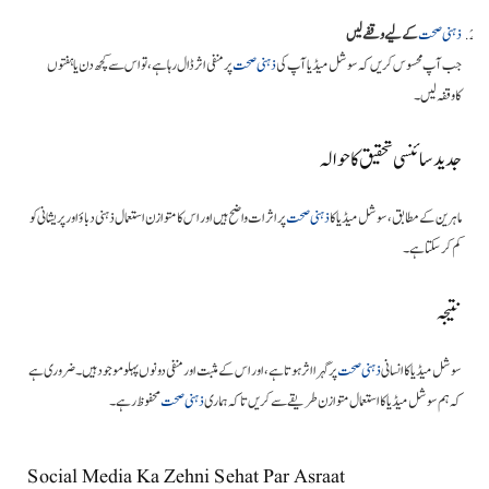
ذہنی صحت
کے لیے وقفے لیں
جب آپ محسوس کریں کہ سوشل میڈیا آپ کی
ذہنی صحت
پر منفی اثر ڈال رہا ہے، تو اس سے کچھ دن یا ہفتوں
کا وقفہ لیں۔
جدید سائنسی تحقیق کا حوالہ
ماہرین کے مطابق، سوشل میڈیا کا
ذہنی صحت
پر اثرات واضح ہیں اور اس کا متوازن استعمال ذہنی دباؤ اور پریشانی کو
کم کر سکتا ہے۔
نتیجہ
سوشل میڈیا کا انسانی
ذہنی صحت
پر گہرا اثر ہوتا ہے، اور اس کے مثبت اور منفی دونوں پہلو موجود ہیں۔ ضروری ہے
کہ ہم سوشل میڈیا کا استعمال متوازن طریقے سے کریں تاکہ ہماری
ذہنی صحت
محفوظ رہے۔
Social Media Ka Zehni Sehat Par Asraat