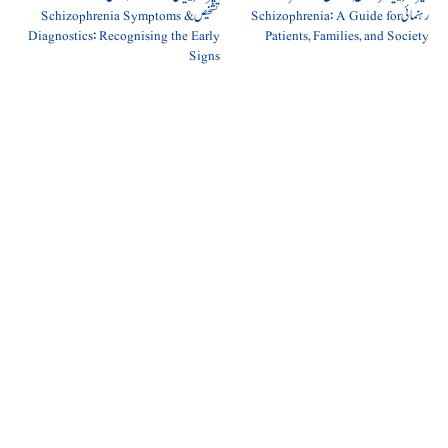
رہنمائی Schizophrenia: A Guide for
تشخیص Schizophrenia Symptoms &
Diagnostics: Recognising the Early
Patients, Families, and Society
Signs