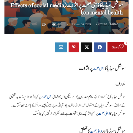
سوشل میڈیا کا ذہنی صحت پر اثرات (Effects of social media
on mental health)
Usman Habib
126
October 30, 2024
0
Save
سوشل میڈیا کا
پر اثرات
ذہنی صحت
تعارف
سوشل میڈیا آج کے دور کا ایک اہم حصہ بن چکا ہے، لیکن اس کا انسانی
ذہنی صحت
پر کیا اثر ہوتا ہے؟ جدید تحقیق
کے مطابق، سوشل میڈیا کے استعمال میں اضافہ ذہنی دباؤ، تنہائی اور پریشانی جیسے مسائل کا باعث بن سکتا ہے۔
سوشل میڈیا کا
ذہنی صحت
پر منفی اثر ایک ایسی حقیقت ہے جسے نظرانداز نہیں کیا جا سکتا۔
سوشل میڈیا اور
کا تعلق
ذہنی صحت