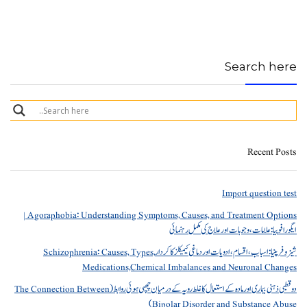
Search here
Recent Posts
Import question test
Agoraphobia: Understanding Symptoms, Causes, and Treatment Options |
ایگورافوبیا: علامات، وجوہات اور علاج کی مکمل رہنمائی
شیزوفرینیا: اسباب، اقسام، ادویات اور دماغی کیمیکلز کا کردار Schizophrenia: Causes, Types,
Medications,Chemical Imbalances and Neuronal Changes
دو قطبی ذہنی بیماری اور مادہ کے استعمال کا غلط رویہ کے درمیان چھپی ہوئی روابط (The Connection Between
Bipolar Disorder and Substance Abuse)