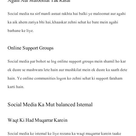
Agahi Aur Maloomat Tak Rasai
Social media na sirf manfi asraat rakhta hai balki ye maloomat aur agahi
ka aik ahem zariya bhi hai, khaaskar zehni sehat ke bare mein agahi
barhane ke liye.
Online Support Groups
Social media par bohot se log online support groups mein shamil ho kar
ek dusre se mashwara lete hain aur mushkilat mein ek dusre ka saath dete
hain. Ye online communities logon ko zehni sehat ki support faraham
karti hain.
Social Media Ka Mut balanced Istemal
Waqt Ki Had Muqarrar Karein
Social media ke istemal ke liye rozana ka waqt muqarrar karein taake