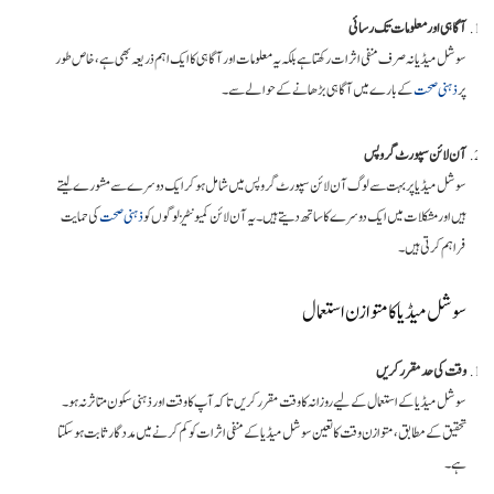
آگاہی اور معلومات تک رسائی
سوشل میڈیا نہ صرف منفی اثرات رکھتا ہے بلکہ یہ معلومات اور آگاہی کا ایک اہم ذریعہ بھی ہے، خاص طور
پر
ذہنی صحت
کے بارے میں آگاہی بڑھانے کے حوالے سے۔
آن لائن سپورٹ گروپس
سوشل میڈیا پر بہت سے لوگ آن لائن سپورٹ گروپس میں شامل ہو کر ایک دوسرے سے مشورے لیتے
ہیں اور مشکلات میں ایک دوسرے کا ساتھ دیتے ہیں۔ یہ آن لائن کمیونٹیز لوگوں کو
ذہنی صحت
کی حمایت
فراہم کرتی ہیں۔
سوشل میڈیا کا متوازن استعمال
وقت کی حد مقرر کریں
سوشل میڈیا کے استعمال کے لیے روزانہ کا وقت مقرر کریں تاکہ آپ کا وقت اور ذہنی سکون متاثر نہ ہو۔
تحقیق کے مطابق، متوازن وقت کا تعین سوشل میڈیا کے منفی اثرات کو کم کرنے میں مددگار ثابت ہو سکتا
ہے۔