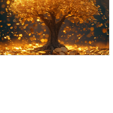
خوشحالی کا آغاز دماغ سے
ہوتا ہے
بہترین سرمایہ کاری وہ ہے جو اپنی ذات کوبہتر بنانے پر کی جائے