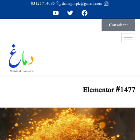
03121714085
dimagh.pk@gmail.com
Consultant
Elementor #1477