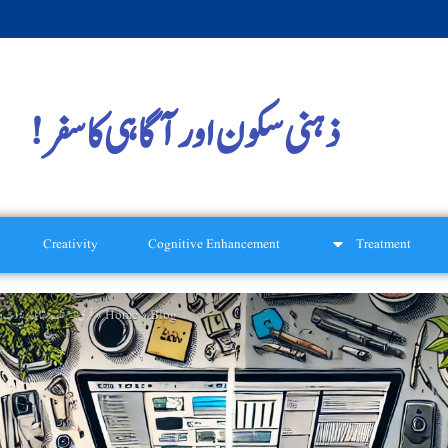
ذہنی سکون اور آگاہی کا سفر!
Creativity
Cognitive Enhancement
Treatment
Home
Blog
»
»
فری لانسنگ بمقابلہ ریموٹ ورک: بہترین انتخاب کیا ہے؟ (