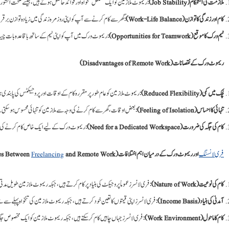
ملازمت کی استحکام (Job Stability)
: ریموٹ ملازمین کو ایک مستقل تنخواہ اور فوائد حاصل ہوتے ہیں، جیسے صحت انش
کام اور زندگی کا توازن (Work-Life Balance)
: گھر سے کام کرنے سے آپ کو اپنی روزمرہ زندگی میں زیادہ توازن برقرار 
ٹیم ورک کا موقع (Opportunities for Teamwork)
: ریموٹ ورک میں آپ کو اپنی ٹیم کے ساتھ باقاعدہ بات چیت 
ریموٹ ورک کے نقصانات (Disadvantages of Remote Work)
لچک میں کمی (Reduced Flexibility)
: ریموٹ ملازمین کو عام طور پر مقررہ کام کے اوقات اور پروجیکٹس کی پابندی
تنہائی کا احساس (Feeling of Isolation)
: بعض اوقات، گھر سے کام کرنے کی وجہ سے ملازمین کو تنہائی محسوس ہو سکتی 
کام کی جگہ کی ضرورت (Need for a Dedicated Workspace)
: ریموٹ ورک کے لیے ایک خاص کام کرنے کی جگ
فری لانسنگ
اور ریموٹ ورک کے درمیان اہم اختلافات (Key Differences Between
and Remote Work)
Freelancing
کام کی نوعیت (Nature of Work)
: فری لانسرز عموماً پروجیکٹ کی بنیاد پر کام کرتے ہیں، جبکہ ریموٹ ملازمین طویل مد
آمدنی کی بنیاد (Income Basis)
: فری لانسرز اپنی قیمتوں کا تعین خود کرتے ہیں، جبکہ ریموٹ ملازمین کی تنخواہ پہلے سے
کام کا ماحول (Work Environment)
: فری لانسرز جہاں چاہیں کام کر سکتے ہیں، جبکہ ریموٹ ملازمین کو ایک مخصوص جگہ 