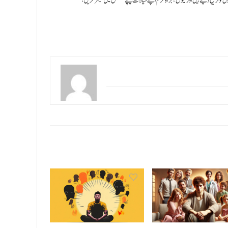
کو ترجیح دیتے ہیں اور کیوں؟ براہ کرم اپنے خیالات نیچے کمنٹس میں شیئر کریں!