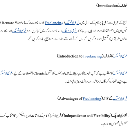
تعارف (Introduction)
آج کے تیزی سے ترقی پذیر کام کے ماحول میں،
فری لانسنگ
(
Freelancing
) ا
لیکن ان میں اہم اختلافات موجود ہیں۔ یہ جاننا کہ
فری لانسنگ
اور ریموٹ ورک میں کیا فرق ہے (
فری لانسنگ
اور ریموٹ 
دونوں طریقوں کا تفصیلی موازنہ کریں گے، ان کے فوائد، نقصانات، اور مواقع پر بات کریں گے۔
فری لانسنگ
کا تعارف (Introduction to
Freelancing
)
فری لانسنگ
کا مطلب ہے کہ آپ خود اپنا کاروبار چلاتے ہیں اور مختلف کلائنٹس (Clients) تفصیلات کے لیے،
فری لانسنگ
ہے، جیسے لکھائی، گرافک ڈیزائن، اور سافٹ ویئر ڈویلپمنٹ۔
فری لانسنگ
کے فوائد (Advantages of
Freelancing
)
آزادی اور لچک (Independence and Flexibility)
: فری لانسرز کو کام کے اوقات اور پروجیکٹس کا انتخاب کرن
کنٹرول محسوس ہوتا ہے۔