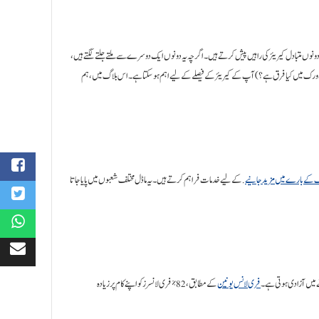
ور ریموٹ ورک (Remote Work) دونوں متبادل کیریئر کی راہیں پیش کرتے ہیں۔ اگرچہ یہ دونوں ایک دوسرے سے ملتے جلتے لگتے ہیں،
ورک میں کیا فرق ہے؟) آپ کے کیریئر کے فیصلے کے لیے اہم ہو سکتا ہے۔ اس بلاگ میں، ہم
 کے بارے میں مزید جانیے
. کے لیے خدمات فراہم کرتے ہیں۔ یہ ماڈل مختلف شعبوں میں پایا جاتا
ے میں آزادی ہوتی ہے۔
فری لانس یونین
کے مطابق، 82% فری لانسرز کو اپنے کام پر زیادہ