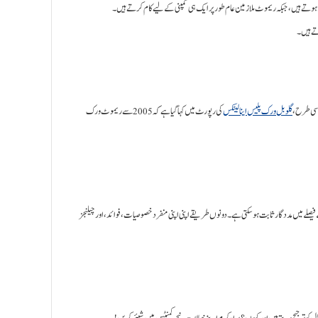
 ہوتے ہیں، جبکہ ریموٹ ملازمین عام طور پر ایک ہی کمپنی کے لیے کام کرتے ہیں۔
تے ہیں۔
اسی طرح،
گلوبل ورک پلیس اینالیٹکس
کی رپورٹ میں کہا گیا ہے کہ 2005 سے ریموٹ ورک
لے میں مددگار ثابت ہو سکتی ہے۔ دونوں طریقے اپنی اپنی منفرد خصوصیات، فوائد، اور چیلنجز