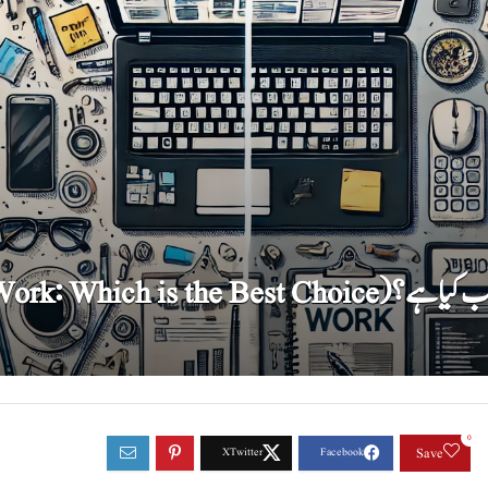
Freelancing vs. Remote)
0
Save