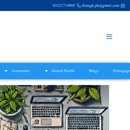
03121714085
dimagh.pk@gmail.com
Assessment
Mental Health
Blogs
Homepage