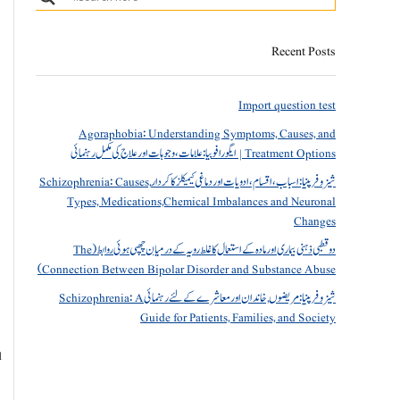
Recent Posts
Import question test
Agoraphobia: Understanding Symptoms, Causes, and
Treatment Options | ایگورافوبیا: علامات، وجوہات اور علاج کی مکمل رہنمائی
شیزوفرینیا: اسباب، اقسام، ادویات اور دماغی کیمیکلز کا کردار Schizophrenia: Causes,
Types, Medications,Chemical Imbalances and Neuronal
Changes
دو قطبی ذہنی بیماری اور مادہ کے استعمال کا غلط رویہ کے درمیان چھپی ہوئی روابط (The
Connection Between Bipolar Disorder and Substance Abuse)
شیزوفرینیا: مریضوں, خاندان اور معاشرے کے لئے رہنمائی Schizophrenia: A
Guide for Patients, Families, and Society