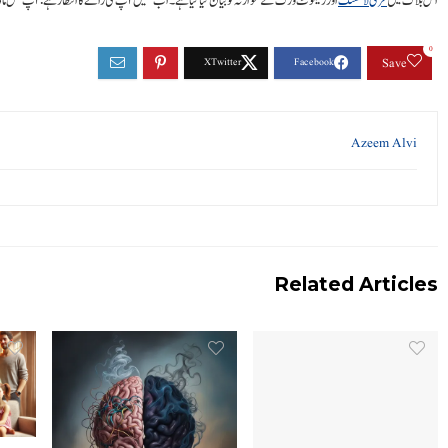
اس بلاگ میں
فری لانسنگ
اور ریموٹ ورک کے موازنہ کو بیان کیا گیا ہے۔ اب ہمیں آپ کی رائے کا انتظار ہے: آپ کس ماڈل 
0
Save
Azeem Alvi
Related Articles