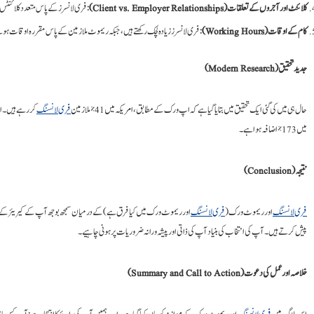
کلائنٹ اور آجروں کے تعلقات (Client vs. Employer Relationships)
: فری لانسرز کے پاس متعدد کلائنٹس
کام کے اوقات (Working Hours)
: فری لانسرز زیادہ لچک رکھتے ہیں، جبکہ ریموٹ ملازمین کے پاس مقررہ اوقات ہو
جدید تحقیق (Modern Research)
حال ہی میں کی گئی ایک تحقیق میں بتایا گیا ہے کہ اپ ورک کے مطابق، امریکہ میں 41% ملازمین
فری لانسنگ
کر رہے ہیں۔ 
میں 173% اضافہ ہوا ہے۔
نتیجہ (Conclusion)
فری لانسنگ
اور ریموٹ ورک (
فری لانسنگ
اور ریموٹ ورک میں کیا فرق ہے) کے درمیان سمجھ بوجھ آپ کے کیریئر کے فیص
پیش کرتے ہیں۔ آپ کی انتخاب کی بنیاد آپ کی ذاتی اور پیشہ ورانہ ضروریات پر ہونی چاہیے۔
خلاصہ اور عمل کی دعوت (Summary and Call to Action)