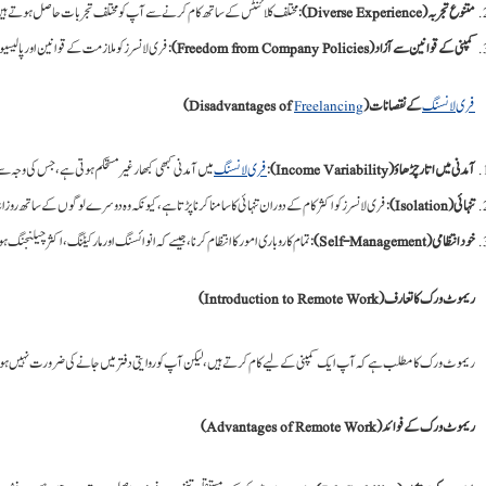
متنوع تجربہ (Diverse Experience)
: مختلف کلائنٹس کے ساتھ کام کرنے سے آپ کو مختلف تجربات حاصل ہوتے ہیں
کمپنی کے قوانین سے آزاد (Freedom from Company Policies)
: فری لانسرز کو ملازمت کے قوانین اور پالیسیو
فری لانسنگ
کے نقصانات (Disadvantages of
Freelancing
)
آمدنی میں اتار چڑھاؤ (Income Variability)
:
فری لانسنگ
میں آمدنی کبھی کبھار غیر مستحکم ہوتی ہے، جس کی وجہ سے
تنہائی (Isolation)
: فری لانسرز کو اکثر کام کے دوران تنہائی کا سامنا کرنا پڑتا ہے، کیونکہ وہ دوسرے لوگوں کے ساتھ روز
خود انتظامی (Self-Management)
: تمام کاروباری امور کا انتظام کرنا، جیسے کہ انوائسنگ اور مارکیٹنگ، اکثر چیلنجنگ ہ
ریموٹ ورک کا تعارف (Introduction to Remote Work)
ریموٹ ورک کا مطلب ہے کہ آپ ایک کمپنی کے لیے کام کرتے ہیں، لیکن آپ کو روایتی دفتر میں جانے کی ضرورت نہیں ہوتی۔ آ
ریموٹ ورک کے فوائد (Advantages of Remote Work)