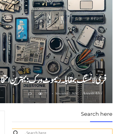
Blog
فری لانسنگ بمقابلہ ریموٹ ورک: بہترین انتخاب کیا ہے؟ ( Work: Which is the Best Choice
Azeem Alvi
77
November 2, 2024
Search here