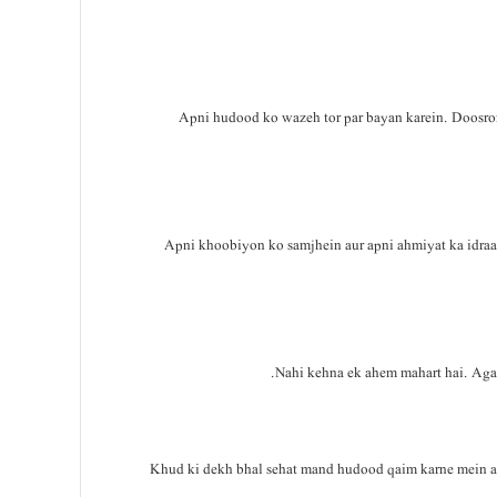
Apni hudood ko wazeh tor par bayan karein. Doosron k
Apni khoobiyon ko samjhein aur apni ahmiyat ka idraak
Nahi kehna ek ahem mahart hai. Agar 
Khud ki dekh bhal sehat mand hudood qaim karne mein ahem