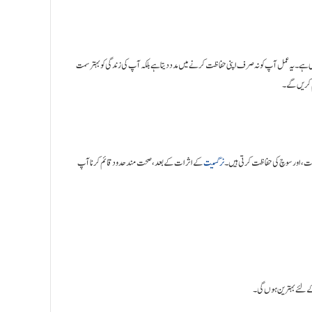
ے۔ یہ عمل آپ کو نہ صرف اپنی حفاظت کرنے میں مدد دیتا ہے بلکہ آپ کی زندگی کو بہتر سمت
م کریں گے۔
ات، اور سوچ کی حفاظت کرتی ہیں۔
نرگسیت
کے اثرات کے بعد، صحت مند حدود قائم کرنا آپ
ے لئے بہترین ہوں گی۔