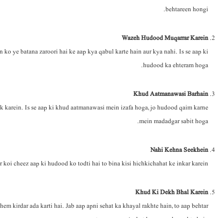
behtareen hongi.
Wazeh Hudood Muqarrar Karein
o ye batana zaroori hai ke aap kya qabul karte hain aur kya nahi. Is se aap ki
hudood ka ehteram hoga.
Khud Aatmanawasi Barhain
 karein. Is se aap ki khud aatmanawasi mein izafa hoga, jo hudood qaim karne
mein madadgar sabit hoga.
Nahi Kehna Seekhein
koi cheez aap ki hudood ko todti hai to bina kisi hichkichahat ke inkar karein.
Khud Ki Dekh Bhal Karein
 kirdar ada karti hai. Jab aap apni sehat ka khayal rakhte hain, to aap behtar