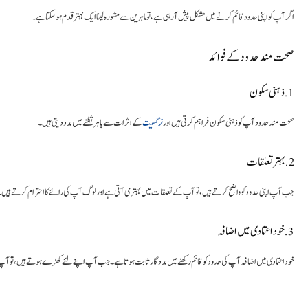
اگر آپ کو اپنی حدود قائم کرنے میں مشکل پیش آ رہی ہے، تو ماہرین سے مشورہ لینا ایک بہتر قدم ہو سکتا ہے۔
صحت مند حدود کے فوائد
1. ذہنی سکون
صحت مند حدود آپ کو ذہنی سکون فراہم کرتی ہیں اور
نرگسیت
کے اثرات سے باہر نکلنے میں مدد دیتی ہیں۔
2. بہتر تعلقات
جب آپ اپنی حدود کو واضح کرتے ہیں، تو آپ کے تعلقات میں بہتری آتی ہے اور لوگ آپ کی رائے کا احترام کرتے ہیں۔
3. خود اعتمادی میں اضافہ
خود اعتمادی میں اضافہ آپ کی حدود کو قائم رکھنے میں مددگار ثابت ہوتا ہے۔ جب آپ اپنے لئے کھڑے ہوتے ہیں، تو آپ ک