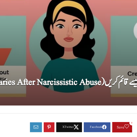
 صحت مند حدودکیسے قائم کریں
0
Save