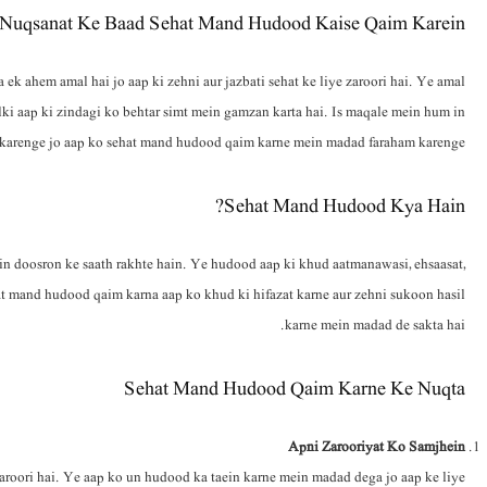
 Nuqsanat Ke Baad Sehat Mand Hudood Kaise Qaim Karein
k ahem amal hai jo aap ki zehni aur jazbati sehat ke liye zaroori hai. Ye amal
alki aap ki zindagi ko behtar simt mein gamzan karta hai. Is maqale mein hum in
 karenge jo aap ko sehat mand hudood qaim karne mein madad faraham karenge.
Sehat Mand Hudood Kya Hain?
n doosron ke saath rakhte hain. Ye hudood aap ki khud aatmanawasi, ehsaasat,
sehat mand hudood qaim karna aap ko khud ki hifazat karne aur zehni sukoon hasil
karne mein madad de sakta hai.
Sehat Mand Hudood Qaim Karne Ke Nuqta
Apni Zarooriyat Ko Samjhein
zaroori hai. Ye aap ko un hudood ka taein karne mein madad dega jo aap ke liye