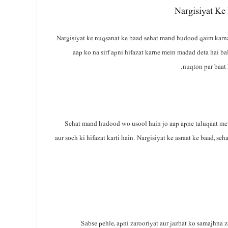
Nargisiyat Ke
Nargisiyat ke nuqsanat ke baad sehat mand hudood qaim karna e
aap ko na sirf apni hifazat karne mein madad deta hai b
nuqton par baat
Sehat mand hudood wo usool hain jo aap apne taluqaat mei
aur soch ki hifazat karti hain. Nargisiyat ke asraat ke baad, 
Sabse pehle, apni zarooriyat aur jazbat ko samajhna 