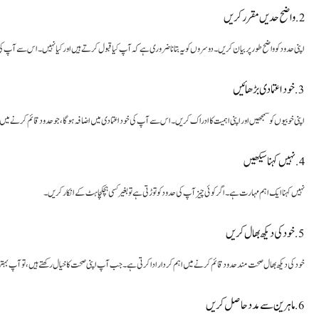
2. واضح حدیں مقرر کریں
اپنی حدود کو واضح طور پر بیان کریں۔ دوسروں کو یہ بتانا ضروری ہے کہ آپ کیا قبول کرتے ہیں اور کیا نہیں۔ اس سے آپ کی ح
3. خود اعتمادی بڑھائیں
اپنی خوبیوں کو سمجھیں اور اپنی اہمیت کا ادراک کریں۔ اس سے آپ کی خود اعتمادی میں اضافہ ہوگا، جو حدود قائم کرنے میں
4. نہیں کہنا سیکھیں
نہیں کہنا ایک اہم مہارت ہے۔ اگر کوئی چیز آپ کی حدود کو توڑتی ہے تو بغیر کسی ہچکچاہٹ کے انکار کریں۔
5. خود کی دیکھ بھال کریں
خود کی دیکھ بھال صحت مند حدود قائم کرنے میں اہم کردار ادا کرتی ہے۔ جب آپ اپنی صحت کا خیال رکھتے ہیں، تو آپ بہتر ط
6. ماہرین سے مدد حاصل کریں