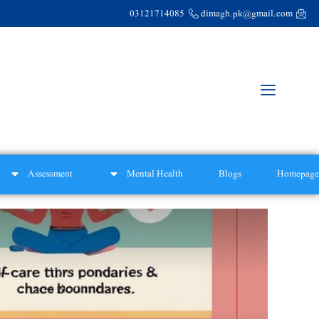
03121714085
dimagh.pk@gmail.com
Assessment
Mental Health
Blogs
Homepage