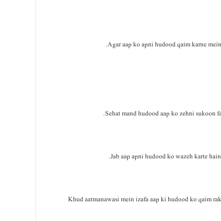
Agar aap ko apni hudood qaim karne mein 
Sehat mand hudood aap ko zehni sukoon fara
Jab aap apni hudood ko wazeh karte hain, t
Khud aatmanawasi mein izafa aap ki hudood ko qaim rakhn