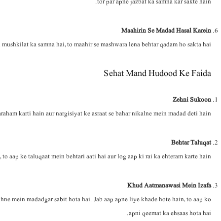
tor par apne jazbat ka samna kar sakte hain.
Maahirin Se Madad Hasal Karein
mushkilat ka samna hai, to maahir se mashwara lena behtar qadam ho sakta hai.
Sehat Mand Hudood Ke Faida
Zehni Sukoon
ham karti hain aur nargisiyat ke asraat se bahar nikalne mein madad deti hain.
Behtar Taluqat
o aap ke taluqaat mein behtari aati hai aur log aap ki rai ka ehteram karte hain.
Khud Aatmanawasi Mein Izafa
e mein madadgar sabit hota hai. Jab aap apne liye khade hote hain, to aap ko
apni qeemat ka ehsaas hota hai.