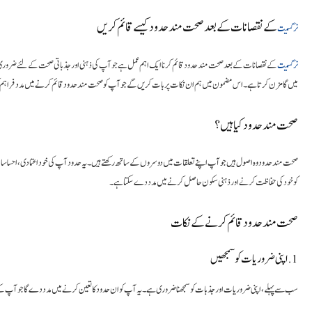
کے نقصانات کے بعد صحت مند حدود کیسے قائم کریں
نرگسیت
نرگسیت
کے نقصانات کے بعد صحت مند حدود قائم کرنا ایک اہم عمل ہے جو آپ کی ذہنی اور جذباتی صحت کے لئے ضروری ہ
میں گامزن کرتا ہے۔ اس مضمون میں ہم ان نکات پر بات کریں گے جو آپ کو صحت مند حدود قائم کرنے میں مدد فراہ
صحت مند حدود کیا ہیں؟
صحت مند حدود وہ اصول ہیں جو آپ اپنے تعلقات میں دوسروں کے ساتھ رکھتے ہیں۔ یہ حدود آپ کی خود اعتمادی، احساس
کو خود کی حفاظت کرنے اور ذہنی سکون حاصل کرنے میں مدد دے سکتا ہے۔
صحت مند حدود قائم کرنے کے نکات
1. اپنی ضروریات کو سمجھیں
سب سے پہلے، اپنی ضروریات اور جذبات کو سمجھنا ضروری ہے۔ یہ آپ کو ان حدود کا تعین کرنے میں مدد دے گا جو آپ ک