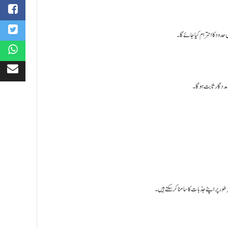
دود کا احترام کیا جائے گا۔
 مددگار ثابت ہوگا۔
ور پر اپنے جذبات کا سامنا کر سکتے ہیں۔