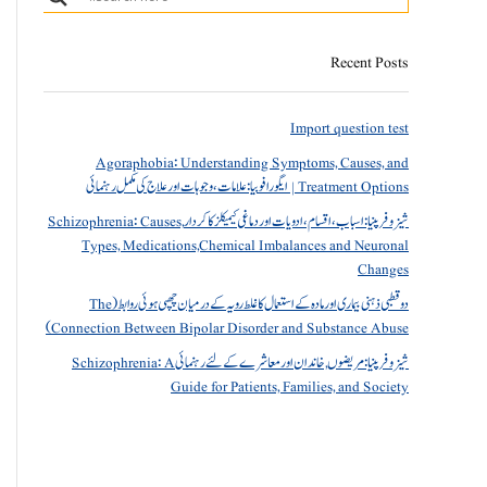
Recent Posts
Import question test
Agoraphobia: Understanding Symptoms, Causes, and
Treatment Options | ایگورافوبیا: علامات، وجوہات اور علاج کی مکمل رہنمائی
شیزوفرینیا: اسباب، اقسام، ادویات اور دماغی کیمیکلز کا کردار Schizophrenia: Causes,
Types, Medications,Chemical Imbalances and Neuronal
Changes
دو قطبی ذہنی بیماری اور مادہ کے استعمال کا غلط رویہ کے درمیان چھپی ہوئی روابط (The
Connection Between Bipolar Disorder and Substance Abuse)
شیزوفرینیا: مریضوں, خاندان اور معاشرے کے لئے رہنمائی Schizophrenia: A
Guide for Patients, Families, and Society