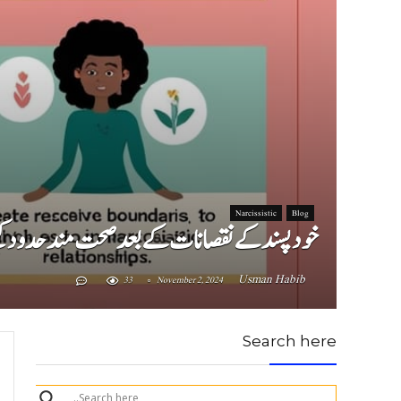
Narcissistic
Blog
خودپسند کے نقصانات کے بعد (How to Build Healthy Boundaries After Narcissistic Abuse)
Usman Habib
33
November 2, 2024
Search here