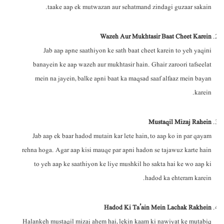
taake aap ek mutwazan aur sehatmand zindagi guzaar sakain.
Wazeh Aur Mukhtasir Baat Cheet Karein
Jab aap apne saathiyon ke sath baat cheet karein to yeh yaqini
banayein ke aap wazeh aur mukhtasir hain. Ghair zaroori tafseelat
mein na jayein, balke apni baat ka maqsad saaf alfaaz mein bayan
karein.
Mustaqil Mizaj Rahein
Jab aap ek baar hadod mutain kar lete hain, to aap ko in par qayam
rehna hoga. Agar aap kisi mauqe par apni hadon se tajawuz karte hain
to yeh aap ke saathiyon ke liye mushkil ho sakta hai ke wo aap ki
hadod ka ehteram karein.
Hadod Ki Ta’ain Mein Lachak Rakhein
Halankeh mustaqil mizaj ahem hai, lekin kaam ki nawiyat ke mutabiq