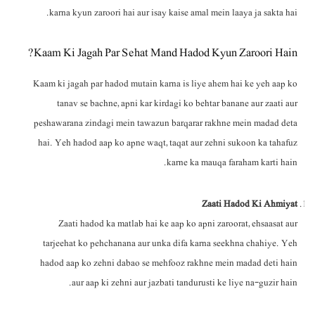
karna kyun zaroori hai aur isay kaise amal mein laaya ja sakta hai.
Kaam Ki Jagah Par Sehat Mand Hadod Kyun Zaroori Hain?
Kaam ki jagah par hadod mutain karna is liye ahem hai ke yeh aap ko
tanav se bachne, apni kar kirdagi ko behtar banane aur zaati aur
peshawarana zindagi mein tawazun barqarar rakhne mein madad deta
hai. Yeh hadod aap ko apne waqt, taqat aur zehni sukoon ka tahafuz
karne ka mauqa faraham karti hain.
Zaati Hadod Ki Ahmiyat
Zaati hadod ka matlab hai ke aap ko apni zaroorat, ehsaasat aur
tarjeehat ko pehchanana aur unka difa karna seekhna chahiye. Yeh
hadod aap ko zehni dabao se mehfooz rakhne mein madad deti hain
aur aap ki zehni aur jazbati tandurusti ke liye na-guzir hain.