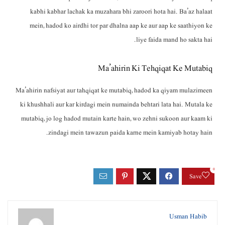
kabhi kabhar lachak ka muzahara bhi zaroori hota hai. Ba’az halaat
mein, hadod ko airdhi tor par dhalna aap ke aur aap ke saathiyon ke
liye faida mand ho sakta hai.
Ma’ahirin Ki Tehqiqat Ke Mutabiq
Ma’ahirin nafsiyat aur tahqiqat ke mutabiq, hadod ka qiyam mulazimeen
ki khushhali aur kar kirdagi mein numainda behtari lata hai. Mutala ke
mutabiq, jo log hadod mutain karte hain, wo zehni sukoon aur kaam ki
zindagi mein tawazun paida karne mein kamiyab hotay hain.
0
Save
Usman Habib