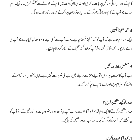
کام کے دوران ذاتی مسائل پر بات نہ کریں اور نہ ہی ذاتی وقت میں کام کے حوالے سے گفتگو کریں۔ یہ ایک اہم
حد ہے جو آپ کے کام اور ذاتی زندگی کے درمیان توازن پیدا کرنے میں مددگار ثابت ہوگی۔
4. “نہ” کہنا سیکھیں
ایک اور اہم حد یہ ہے کہ آپ کو “نہ” کہنا سیکھنا چاہیے۔ جب آپ سے کسی ایسے کام کا مطالبہ کیا جائے جو آپ کی
ذمے داریوں میں شامل نہیں، تو آپ کو بغیر کسی جھجھک کے انکار کر دینا چاہیے۔
5. مسلسل رابطہ نہ رکھیں
جب آپ کام سے باہر ہوں، تو اپنے دفتر سے رابطے میں رہنے کی ضرورت نہیں ہے۔ اپنی چھٹیوں اور آرام کے
وقت کو احترام دیں اور اسے کام سے بچا کر رکھیں۔
حدود کو کیسے متعین کریں؟
حدود متعین کرنے کا ایک اہم قدم خود آگاہی ہے۔ جب آپ اپنی حدود اور ضروریات کو سمجھ لیں گے، تو آپ کو
یہ سمجھنے میں آسانی ہوگی کہ کہاں اور کب حدود متعین کی جائیں۔
1. خود آگاہی پیدا کریں