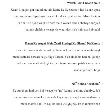
Wazeh Baat Cheet Karein
Kaam ki jagah par hadod mutain karne ke liye zaroori hai ke aap apne
saathiyon aur supervisor ke sath khul kar baat karein. Misal ke taur
par, aap ko apne waqt ke bare mein wazeh rehna chahiye aur yeh
batana chahiye ke aap kis waqt dastiyab hain aur kab nahi.
Kaam Ke Auqat Mein Zaati Zindagi Ko Shamil Na Karein
Kaam ke doran zaati masail par baat na karein aur na hi zaati waqt
mein kaam ke hawale se guftagu karein. Yeh ek ahem had hai jo aap
ke kaam aur zaati zindagi ke darmiyan tawazun paida karne mein
madadgar sabit hogi.
“Na” Kehna Seekhein
Ek aur ahem had yeh hai ke aap ko “na” kehna seekhna chahiye. Jab
aap se kisi aise kaam ka demanda kiya jaye jo aap ki zimmedariyon
mein shamil nahi, to aap ko bina kisi jhijhak ke inkar kar dena