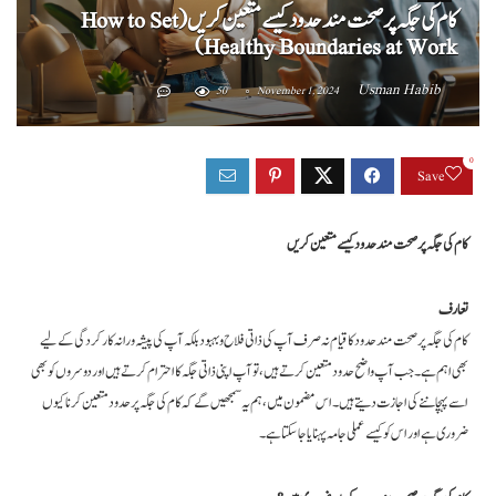
کام کی جگہ پر صحت مند حدود کیسے متعین کریں (How to Set
Healthy Boundaries at Work)
Usman Habib
50
November 1, 2024
0
Save
کام کی جگہ پر صحت مند حدود کیسے متعین کریں
تعارف
کام کی جگہ پر صحت مند حدود کا قیام نہ صرف آپ کی ذاتی فلاح و بہبود بلکہ آپ کی پیشہ ورانہ کارکردگی کے لیے
بھی اہم ہے۔ جب آپ واضح حدود متعین کرتے ہیں، تو آپ اپنی ذاتی جگہ کا احترام کرتے ہیں اور دوسروں کو بھی
اسے پہچاننے کی اجازت دیتے ہیں۔ اس مضمون میں، ہم یہ سمجھیں گے کہ کام کی جگہ پر حدود متعین کرنا کیوں
ضروری ہے اور اس کو کیسے عملی جامہ پہنایا جا سکتا ہے۔