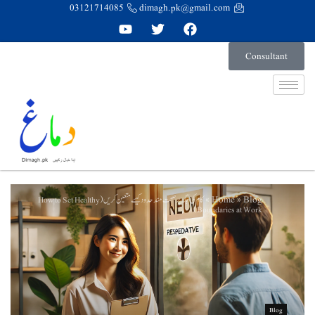
03121714085
dimagh.pk@gmail.com
Consultant
Home
Blog
کام کی جگہ پر صحت مند حدود کیسے متعین کریں (How to Set Healthy
»
»
Boundaries at Work)
Blog