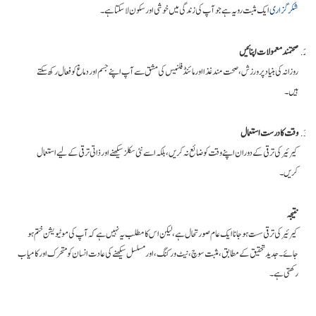
شکرگزاری
ایک مثبت رویہ ہے جو آپ کی زندگی میں خوشی اور سکون لا سکتا ہے۔
صحتمند معمولات اپنائیں
روزانہ کی بنیاد پر ورزش، صحت مند غذا اور مائنڈ فلنیس کی مشق سے آپ اپنے جسم اور دماغ کو فعال رکھ سکتے
ہیں۔
وقت کا درست استعمال
کیرئیر کی ترقی کے دوران اپنے وقت کو ضائع نہ کریں، بلکہ اسے نئی سکلز سیکھنے اور ذاتی ترقی کے لیے استعمال
کریں۔
نتیجہ
کیرئیر کی ترقی سست ہو جانا ایک عام صورتحال ہے، لیکن اس کا مطلب یہ نہیں ہے کہ آپ کی موٹیویشن ختم ہو
جائے۔ جدید تحقیق کے مطابق، مثبت سوچ، نیٹ ورکنگ، اور مسلسل سیکھنے کی عادت انسان کو متحرک اور کامیاب
رکھتی ہے۔