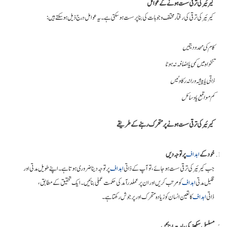
کیرئیر کی ترقی سست ہونے کے عوامل
کیرئیر کی ترقی کی رفتار مختلف وجوہات کی بنا پر سست ہو سکتی ہے۔ یہ عوامل درج ذیل ہو سکتے ہیں:
کام کی محدودیتیں
تنخواہ میں کمی یا اضافہ نہ ہونا
ذاتی یا پیشہ ورانہ رکاوٹیں
کم مواقع یا وسائل
کیرئیر کی ترقی سست ہونے پر متحرک رہنے کے طریقے
خود کے
اہداف
پر توجہ دیں
جب کیرئیر کی ترقی سست ہو جائے، تو آپ کے ذاتی
اہداف
پر توجہ دینا ضروری ہوتا ہے۔ اپنے طویل مدتی اور
قلیل مدتی
اہداف
کو مرتب کریں اور ان پر عملدرآمد کی حکمت عملی بنائیں۔ ایک تحقیق کے مطابق،
ذاتی
اہداف
کا تعین انسان کو زیادہ متحرک اور پرجوش رکھتا ہے۔