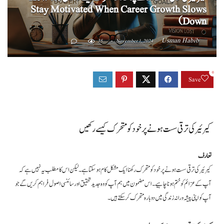
Stay Motivated When Career Growth Slows
Down)
Usman Habib
35
November 1, 2024
0
Save
کیرئیر کی ترقی سست ہونے پر خود کو متحرک کیسے رکھیں
تعارف
کیرئیر کی ترقی سست ہونے پر خود کو متحرک رکھنا ایک مشکل کام ہو سکتا ہے۔ لیکن اس کا مطلب یہ نہیں ہے کہ
آپ کے عزائم کو ختم ہونا چاہیے۔ اس مضمون میں ہم آپ کو وہ جدید تحقیق اور سائنسی اصول فراہم کریں گے جو
آپ کو اپنی پیشہ ورانہ زندگی میں دوبارہ متحرک کر سکتے ہیں۔