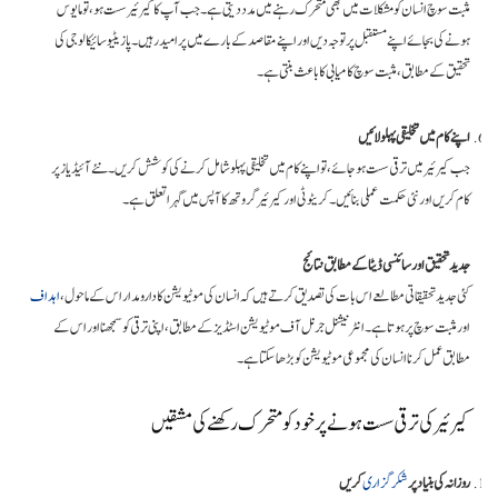
مثبت سوچ انسان کو مشکلات میں بھی متحرک رہنے میں مدد دیتی ہے۔ جب آپ کا کیرئیر سست ہو، تو مایوس
ہونے کی بجائے اپنے مستقبل پر توجہ دیں اور اپنے مقاصد کے بارے میں پر امید رہیں۔ پازیٹیو سائیکالوجی کی
تحقیق کے مطابق، مثبت سوچ کامیابی کا باعث بنتی ہے۔
اپنے کام میں تخلیقی پہلو لائیں
جب کیرئیر میں ترقی سست ہو جائے، تو اپنے کام میں تخلیقی پہلو شامل کرنے کی کوشش کریں۔ نئے آئیڈیاز پر
کام کریں اور نئی حکمت عملی بنائیں۔ کریٹوٹی اور کیرئیر گروتھ کا آپس میں گہرا تعلق ہے۔
جدید تحقیق اور سائنسی ڈیٹا کے مطابق نتائج
کئی جدید تحقیقاتی مطالعے اس بات کی تصدیق کرتے ہیں کہ انسان کی موٹیویشن کا دارومدار اس کے ماحول،
اہداف
اور مثبت سوچ پر ہوتا ہے۔ انٹرنیشنل جرنل آف موٹیویشن اسٹڈیز کے مطابق، اپنی ترقی کو سمجھنا اور اس کے
مطابق عمل کرنا انسان کی مجموعی موٹیویشن کو بڑھا سکتا ہے۔
کیرئیر کی ترقی سست ہونے پر خود کو متحرک رکھنے کی مشقیں
روزانہ کی بنیاد پر
شکرگزاری
کریں