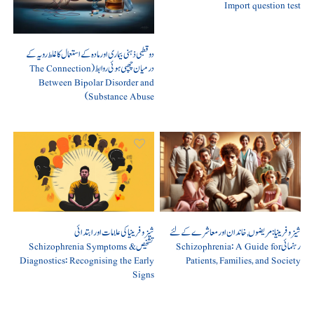
Import question test
دو قطبی ذہنی بیماری اور مادہ کے استعمال کا غلط رویہ کے
درمیان چھپی ہوئی روابط (The Connection
Between Bipolar Disorder and
Substance Abuse)
شیزوفرینیا: مریضوں, خاندان اور معاشرے کے لئے
شیزوفرینیا کی علامات اور ابتدائی
رہنمائی Schizophrenia: A Guide for
تشخیص Schizophrenia Symptoms &
Diagnostics: Recognising the Early
Patients, Families, and Society
Signs