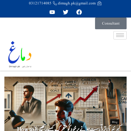
03121714085
dimagh.pk@gmail.com
Consultant
Home
Blog
»
»
کیرئیر کی ترقی سست ہونے پر خود کو متحرک کیسے رکھیں (How to Stay
Motivated When Career Growth Slows Down)
Blog
کیرئیر کی ترقی سست ہونے پر خود کو متحرک کیسے رکھیں (How to