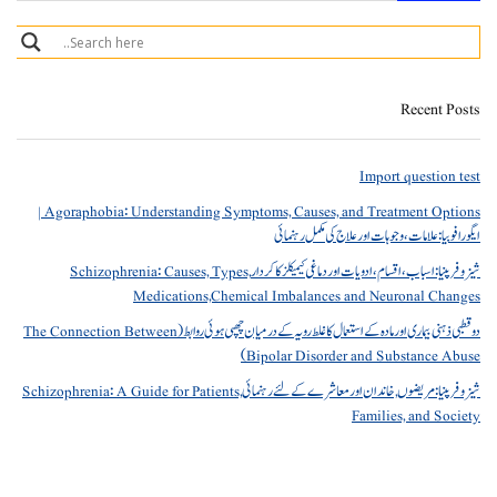
Recent Posts
Import question test
Agoraphobia: Understanding Symptoms, Causes, and Treatment Options |
ایگورافوبیا: علامات، وجوہات اور علاج کی مکمل رہنمائی
شیزوفرینیا: اسباب، اقسام، ادویات اور دماغی کیمیکلز کا کردار Schizophrenia: Causes, Types,
Medications,Chemical Imbalances and Neuronal Changes
دو قطبی ذہنی بیماری اور مادہ کے استعمال کا غلط رویہ کے درمیان چھپی ہوئی روابط (The Connection Between
Bipolar Disorder and Substance Abuse)
شیزوفرینیا: مریضوں, خاندان اور معاشرے کے لئے رہنمائی Schizophrenia: A Guide for Patients,
Families, and Society