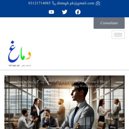
03121714085
dimagh.pk@gmail.com
Consultant
Home
Blog
ورک پلیس کے تنازعات میں خود کو مضبوط کیسے رکھیں (How to Stay
»
»
Resilient During Workplace Conflicts)
Blog