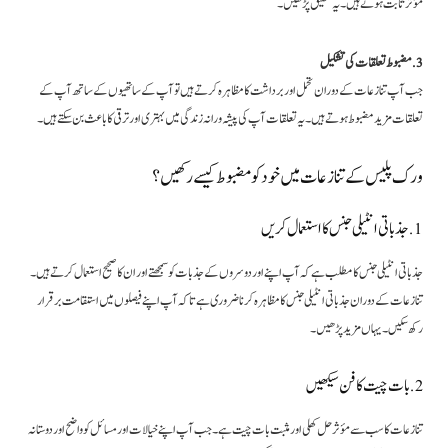
مؤثر ثابت ہوتے ہیں۔ یہ تحقیق پڑھیں۔
3. مضبوط تعلقات کی تشکیل
جب آپ تنازعات کے دوران تحمل اور برداشت کا مظاہرہ کرتے ہیں تو آپ کے ساتھیوں کے ساتھ آپ کے
تعلقات مزید مضبوط ہوتے ہیں۔ یہ تعلقات آپ کی پیشہ ورانہ زندگی میں بہتری اور ترقی کا باعث بن سکتے ہیں۔
ورک پلیس کے تنازعات میں خود کو مضبوط کیسے رکھیں؟
1. جذباتی انٹیلی جنس کا استعمال کریں
جذباتی انٹیلی جنس کا مطلب ہے کہ آپ اپنے اور دوسروں کے جذبات کو سمجھتے اور ان کا صحیح استعمال کرتے ہیں۔
تنازعات کے دوران جذباتی انٹیلی جنس کا مظاہرہ کرنا ضروری ہے تاکہ آپ اپنے فیصلوں میں استقامت برقرار
رکھ سکیں۔ یہاں مزید پڑھیں۔
2. بات چیت کا فن سیکھیں
تنازعات کا سب سے مؤثر حل کھلی اور مثبت بات چیت ہے۔ جب آپ اپنے خیالات اور مسائل کو واضح اور دوستانہ