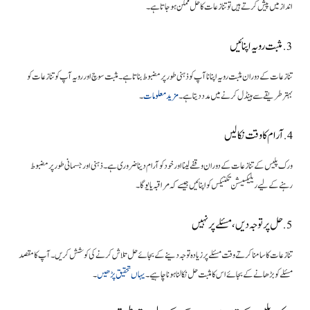
انداز میں پیش کرتے ہیں تو تنازعات کا حل ممکن ہو جاتا ہے۔
3. مثبت رویہ اپنائیں
تنازعات کے دوران مثبت رویہ اپنانا آپ کو ذہنی طور پر مضبوط بناتا ہے۔ مثبت سوچ اور رویہ آپ کو تنازعات کو
بہتر طریقے سے ہینڈل کرنے میں مدد دیتا ہے۔
مزید معلومات
۔
4. آرام کا وقت نکالیں
ورک پلیس کے تنازعات کے دوران وقفے لینا اور خود کو آرام دینا ضروری ہے۔ ذہنی اور جسمانی طور پر مضبوط
رہنے کے لیے ریلیکسیشن تکنیکس کو اپنائیں جیسے کہ مراقبہ یا یوگا۔
5. حل پر توجہ دیں، مسئلے پر نہیں
تنازعات کا سامنا کرتے وقت مسئلے پر زیادہ توجہ دینے کے بجائے حل تلاش کرنے کی کوشش کریں۔ آپ کا مقصد
مسئلے کو بڑھانے کے بجائے اس کا مثبت حل نکالنا ہونا چاہیے۔
یہاں تحقیق پڑھیں
۔