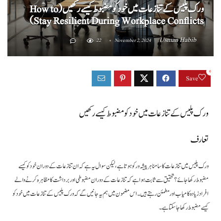
ورک پلیس کے تنازعات میں خود کو مضبوط کیسے رکھیں (How to
Stay Resilient During Workplace Conflicts)
Usman Habib
22
November 2, 2024
0
Save
ورک پلیس کے تنازعات میں خود کو مضبوط کیسے رکھیں
تعارف
ورک پلیس میں تنازعات کا سامنا ہر پیشہ ور کو ہوتا ہے، لیکن سوال یہ ہے کہ ان تنازعات کے دوران خود کو کیسے
مضبوط رکھا جائے؟ تحقیق سے ثابت ہوا ہے کہ تنازعات کے دوران مضبوطی اور برداشت کا مظاہرہ کرنے والے
افراد زیادہ کامیاب اور مطمئن رہتے ہیں۔ اس مضمون میں ہم یہ جانیں گے کہ ورک پلیس کے تنازعات میں خود کو
کیسے مضبوط رکھا جا سکتا ہے۔