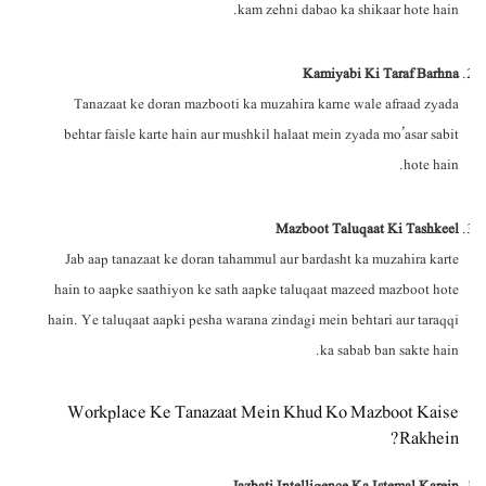
kam zehni dabao ka shikaar hote hain.
Kamiyabi Ki Taraf Barhna
Tanazaat ke doran mazbooti ka muzahira karne wale afraad zyada
behtar faisle karte hain aur mushkil halaat mein zyada mo’asar sabit
hote hain.
Mazboot Taluqaat Ki Tashkeel
Jab aap tanazaat ke doran tahammul aur bardasht ka muzahira karte
hain to aapke saathiyon ke sath aapke taluqaat mazeed mazboot hote
hain. Ye taluqaat aapki pesha warana zindagi mein behtari aur taraqqi
ka sabab ban sakte hain.
Workplace Ke Tanazaat Mein Khud Ko Mazboot Kaise
Rakhein?