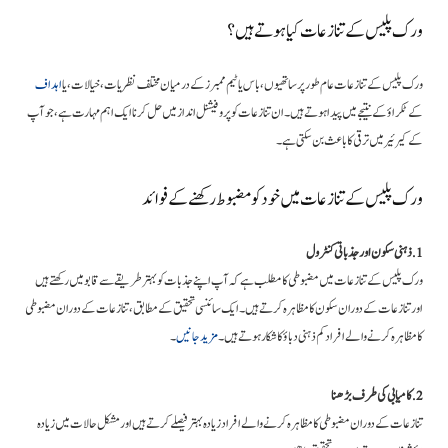
ورک پلیس کے تنازعات کیا ہوتے ہیں؟
ورک پلیس کے تنازعات عام طور پر ساتھیوں، باس یا ٹیم ممبرز کے درمیان مختلف نظریات، خیالات، یا
اہداف
کے ٹکراؤ کے نتیجے میں پیدا ہوتے ہیں۔ ان تنازعات کو پروفیشنل انداز میں حل کرنا ایک اہم مہارت ہے، جو آپ
کے کیرئیر میں ترقی کا باعث بن سکتی ہے۔
ورک پلیس کے تنازعات میں خود کو مضبوط رکھنے کے فوائد
1. ذہنی سکون اور جذباتی کنٹرول
ورک پلیس کے تنازعات میں مضبوطی کا مطلب ہے کہ آپ اپنے جذبات کو بہتر طریقے سے قابو میں رکھتے ہیں
اور تنازعات کے دوران سکون کا مظاہرہ کرتے ہیں۔ ایک سائنسی تحقیق کے مطابق، تنازعات کے دوران مضبوطی
کا مظاہرہ کرنے والے افراد کم ذہنی دباؤ کا شکار ہوتے ہیں۔
مزید جانیں
۔
2. کامیابی کی طرف بڑھنا
تنازعات کے دوران مضبوطی کا مظاہرہ کرنے والے افراد زیادہ بہتر فیصلے کرتے ہیں اور مشکل حالات میں زیادہ