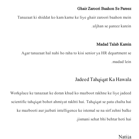
Ghair Zaroori Baahon Se Pareez
Tanazaat ki shiddat ko kam karne ke liye ghair zaroori baahon mein
uljhan se pareez karein.
Madad Talab Karein
Agar tanazaat hal nahi ho raha to kisi senior ya HR department se
madad lein.
Jadeed Tahqiqat Ka Hawala
Workplace ke tanazaat ke doran khud ko mazboot rakhne ke liye jadeed
scientific tahqiqat bohot ahmiyat rakhti hai. Tahqiqat se pata chalta hai
ke mazbooti aur jazbati intelligence ke istemal se na sirf zehni balke
jismani sehat bhi behtar hoti hai.
Natija