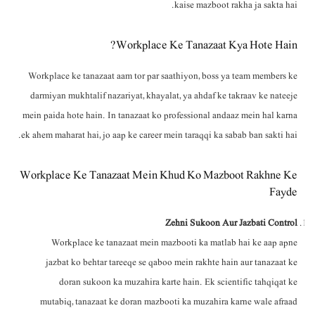
kaise mazboot rakha ja sakta hai.
Workplace Ke Tanazaat Kya Hote Hain?
Workplace ke tanazaat aam tor par saathiyon, boss ya team members ke
darmiyan mukhtalif nazariyat, khayalat, ya ahdaf ke takraav ke nateeje
mein paida hote hain. In tanazaat ko professional andaaz mein hal karna
ek ahem maharat hai, jo aap ke career mein taraqqi ka sabab ban sakti hai.
Workplace Ke Tanazaat Mein Khud Ko Mazboot Rakhne Ke
Fayde
Zehni Sukoon Aur Jazbati Control
Workplace ke tanazaat mein mazbooti ka matlab hai ke aap apne
jazbat ko behtar tareeqe se qaboo mein rakhte hain aur tanazaat ke
doran sukoon ka muzahira karte hain. Ek scientific tahqiqat ke
mutabiq, tanazaat ke doran mazbooti ka muzahira karne wale afraad