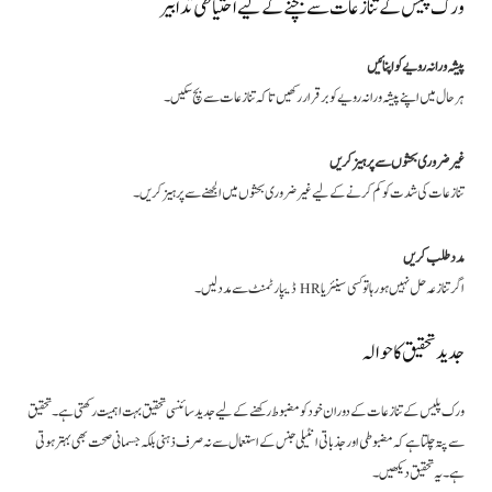
ورک پلیس کے تنازعات سے بچنے کے لیے احتیاطی تدابیر
پیشہ ورانہ رویے کو اپنائیں
ہر حال میں اپنے پیشہ ورانہ رویے کو برقرار رکھیں تاکہ تنازعات سے بچ سکیں۔
غیر ضروری بحثوں سے پرہیز کریں
تنازعات کی شدت کو کم کرنے کے لیے غیر ضروری بحثوں میں الجھنے سے پرہیز کریں۔
مدد طلب کریں
اگر تنازعہ حل نہیں ہو رہا تو کسی سینئر یا HR ڈیپارٹمنٹ سے مدد لیں۔
جدید تحقیق کا حوالہ
ورک پلیس کے تنازعات کے دوران خود کو مضبوط رکھنے کے لیے جدید سائنسی تحقیق بہت اہمیت رکھتی ہے۔ تحقیق
سے پتہ چلتا ہے کہ مضبوطی اور جذباتی انٹیلی جنس کے استعمال سے نہ صرف ذہنی بلکہ جسمانی صحت بھی بہتر ہوتی
ہے۔ یہ تحقیق دیکھیں۔