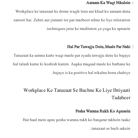
Aaraam Ka Waqt Nikalein
Workplace ke tanazaat ke doran waqfe lena aur khud ko aaraam dena
zaroori hai. Zehni aur jismani tor par mazboot rehne ke liye relaxation
techniques jaise ke meditaton ya yoga ko apnaein.
Hal Par Tawajju Dein, Masle Par Nahi
Tanazaat ka samna karte waqt masle par zyada tawajju dene ke bajaye
hal talash karne ki koshish karein. Aapka maqsad masle ko barhane ke
bajaye is ka positive hal nikalna hona chahiye.
Workplace Ke Tanazaat Se Bachne Ke Liye Ihtiyaati
Tadabeer
Pesha Warana Rukh Ko Apnaein
Har haal mein apne pesha warana rukh ko barqarar rakhein taake
tanazaat se bach sakein.