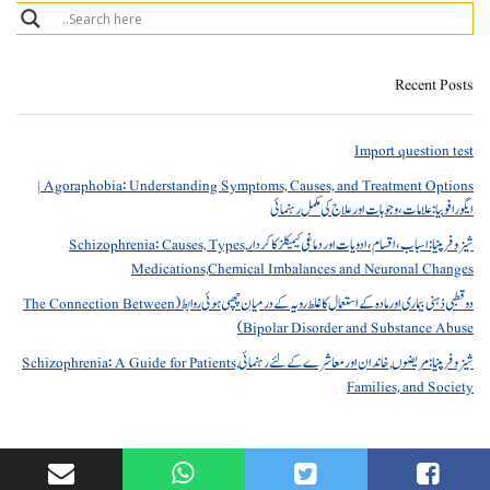
Recent Posts
Import question test
Agoraphobia: Understanding Symptoms, Causes, and Treatment Options |
ایگورافوبیا: علامات، وجوہات اور علاج کی مکمل رہنمائی
شیزوفرینیا: اسباب، اقسام، ادویات اور دماغی کیمیکلز کا کردار Schizophrenia: Causes, Types,
Medications,Chemical Imbalances and Neuronal Changes
دو قطبی ذہنی بیماری اور مادہ کے استعمال کا غلط رویہ کے درمیان چھپی ہوئی روابط (The Connection Between
Bipolar Disorder and Substance Abuse)
شیزوفرینیا: مریضوں, خاندان اور معاشرے کے لئے رہنمائی Schizophrenia: A Guide for Patients,
Families, and Society