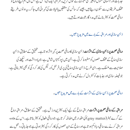
جذبات اور جسمانی حسوں کو بغیر کسی ججمنٹ کے قبول کریں۔ مراقبہ ایک ایسا عمل ہے جس میں ہم اپنے دماغ کو
مختلف طریقوں سے سکون دیتے ہیں، جیسے کہ سانس کی مشقیں یا خیالات کی گہرائی میں جا کر۔ یہ دونوں طریقے
دماغی صحت کو بہتر بنانے میں مددگار ثابت ہوتے ہیں۔
ذہن سازی اور مراقبہ کے بارے میں مزید پڑھیں
۔
دماغی صحت پر ذہن سازی کے اثرات
ذہن سازی کا دماغی صحت پر گہرا اثر ہوتا ہے۔ تحقیق کے مطابق، ذہن
سازی دماغ کے مختلف حصوں کو مضبوط کرتی ہے، جن میں ہپوکیمپس شامل ہے، جو یادداشت اور سیکھنے کی
صلاحیت سے منسلک ہے۔ اسی طرح، ذہن سازی دماغ کی پری فرنٹل کورٹیکس کی کارکردگی کو بھی بہتر بناتی ہے،
جو فیصلہ سازی اور جذبات کو کنٹرول کرنے میں مدد کرتی ہے۔
دماغی صحت پر ذہن سازی کے اثرات کے بارے میں مزید پڑھیں
۔
مراقبہ کے دماغی صحت پر اثرات
مراقبہ دماغ کے لیے ایک بہترین ورزش ہے۔ تحقیق کے مطابق، مراقبہ دماغ
کے گرے میٹر (gray matter) کی مقدار میں اضافہ کرتا ہے، جو دماغی افعال کو بہتر بناتا ہے۔ اس کے علاوہ،
مراقبہ کرنے سے دماغی دباؤ کم ہوتا ہے اور دماغ کے ان حصوں کی کارکردگی بہتر ہوتی ہے جو جذباتی ردعمل سے