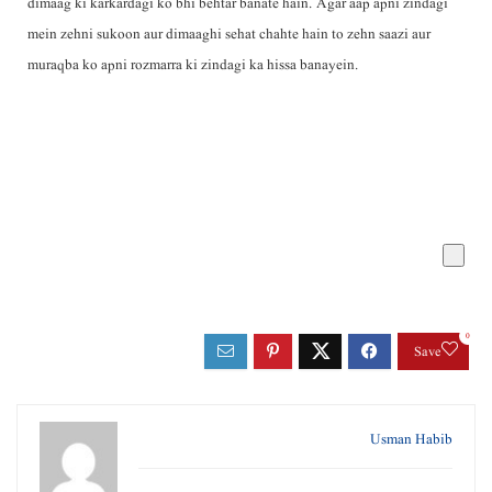
dimaag ki karkardagi ko bhi behtar banate hain. Agar aap apni zindagi
mein zehni sukoon aur dimaaghi sehat chahte hain to zehn saazi aur
muraqba ko apni rozmarra ki zindagi ka hissa banayein.
0
Save
Usman Habib