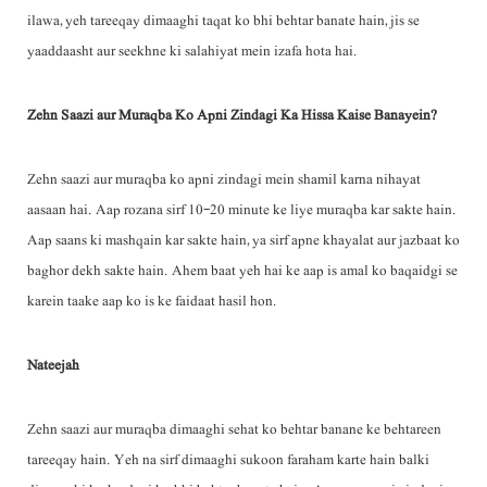
ilawa, yeh tareeqay dimaaghi taqat ko bhi behtar banate hain, jis se
yaaddaasht aur seekhne ki salahiyat mein izafa hota hai.
Zehn Saazi aur Muraqba Ko Apni Zindagi Ka Hissa Kaise Banayein?
Zehn saazi aur muraqba ko apni zindagi mein shamil karna nihayat
aasaan hai. Aap rozana sirf 10-20 minute ke liye muraqba kar sakte hain.
Aap saans ki mashqain kar sakte hain, ya sirf apne khayalat aur jazbaat ko
baghor dekh sakte hain. Ahem baat yeh hai ke aap is amal ko baqaidgi se
karein taake aap ko is ke faidaat hasil hon.
Nateejah
Zehn saazi aur muraqba dimaaghi sehat ko behtar banane ke behtareen
tareeqay hain. Yeh na sirf dimaaghi sukoon faraham karte hain balki