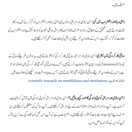
منسلک ہیں۔
ذہنی دباؤ اور اضطراب میں کمی
ذہن سازی اور مراقبہ دونوں ہی ذہنی دباؤ اور اضطراب کو کم کرنے میں مددگار
ثابت ہوتے ہیں۔ تحقیق کے مطابق، روزانہ صرف 20 منٹ کا مراقبہ دماغی سکون کو بڑھا سکتا ہے اور اضطراب کی
علامات کو کم کر سکتا ہے۔ اس کے علاوہ، یہ طریقے ڈپریشن کی علامات کو بھی کم کر سکتے ہیں۔
دماغی کارکردگی میں بہتری
ذہن سازی اور مراقبہ دماغ کی کارکردگی کو بہتر بناتے ہیں۔ یہ دونوں طریقے دماغ کے
نیورونز (neurons) کے درمیان بہتر روابط پیدا کرتے ہیں، جس سے دماغ کی مجموعی کارکردگی میں اضافہ ہوتا
ہے۔ اس کے علاوہ، یہ طریقے دماغی توانائی کو بھی بہتر بناتے ہیں، جس سے یادداشت اور سیکھنے کی صلاحیت میں
scientific research on mindfulness and meditation
اضافہ ہوتا ہے۔
ذہن سازی اور مراقبہ کو اپنی زندگی کا حصہ کیسے بنائیں؟
ذہن سازی اور مراقبہ کو اپنی زندگی میں شامل کرنا نہایت
آسان ہے۔ آپ روزانہ صرف 10-20 منٹ کے لیے مراقبہ کر سکتے ہیں۔ آپ سانس کی مشقیں کر سکتے ہیں، یا
صرف اپنے خیالات اور جذبات کو بغور دیکھ سکتے ہیں۔ اہم بات یہ ہے کہ آپ اس عمل کو باقاعدگی سے کریں تاکہ
آپ کو اس کے فوائد حاصل ہوں۔