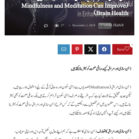
(Mindfulness and Meditation Can Improve
Brain Health)
Usman Habib
27
November 1, 2024
0
Save
ذہن سازی اور مراقبہ کیسے دماغی صحت کو بہتر بنا سکتے ہیں
ذہن سازی مراقبہ (Meditation) صدیوں سے ذہنی سکون اور روحانی ترقی کے لیے استعمال ہو رہے ہیں۔
لیکن جدید تحقیق نے ثابت کیا ہے کہ یہ طریقے نہ صرف ذہنی سکون فراہم کرتے ہیں بلکہ دماغی صحت کو بھی بہتر
بناتے ہیں۔ اس مضمون میں ہم تفصیل سے دیکھیں گے کہ کس طرح ذہن سازی اور مراقبہ دماغی صحت کو بہتر بنا
سکتے ہیں اور کیسے آپ انہیں اپنی زندگی کا حصہ بنا سکتے ہیں۔
ذہن سازی اور مراقبہ کا تعارف
ذہن سازی کا مطلب ہے کہ ہم اپنے حال پر مکمل توجہ دیں اور اپنی سوچوں،