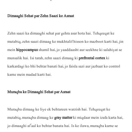
Dimaaghi Sehat par Zehn Saazi ke Asraat
Zehn saazi ka dimaaghi sehat par gehra asar hota hai. Tehqeeqat ke
mutabiq, zehn saazi dimaag ke mukhtalif hisson ko mazboot karti hai, jin
mein
hippocampus
shamil hai, jo yaaddaasht aur seekhne ki salahiyat se
munsalik hai. Isi tarah, zehn saazi dimaag ki
prefrontal cortex
ki
karkardagi ko bhi behtar banati hai, jo faisla sazi aur jazbaat ko control
karne mein madad karti hai.
Muraqba ke Dimaaghi Sehat par Asraat
Muraqba dimaag ke liye ek behtareen warzish hai. Tehqeeqat ke
mutabiq, muraqba dimaag ke
gray matter
ki miqdaar mein izafa karta hai,
jo dimaaghi af’aal ko behtar banata hai. Is ke ilawa, muraqba karne se