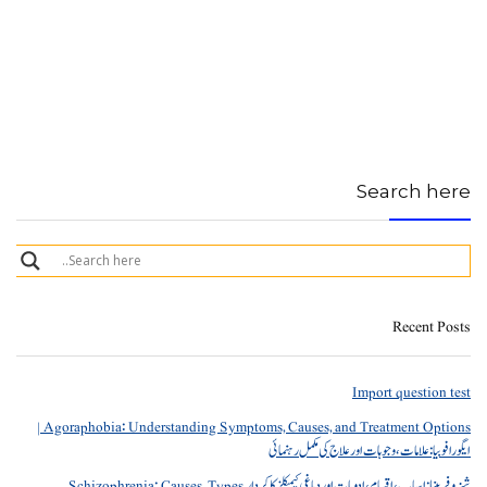
Search here
Recent Posts
Import question test
Agoraphobia: Understanding Symptoms, Causes, and Treatment Options |
ایگورافوبیا: علامات، وجوہات اور علاج کی مکمل رہنمائی
شیزوفرینیا: اسباب، اقسام، ادویات اور دماغی کیمیکلز کا کردار Schizophrenia: Causes, Types,