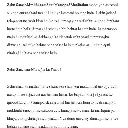
Zehn Saazi (Mindfulness)
aur
Muraqba (Meditation)
saddiyon se zehni
sukoon aur roohani taraqqi ke liye istemaal ho rahe hain. Lekin jadeed
tehqeeqat ne sabit kiya hai ke yeh tareeqay na sirf zehni sukoon faraham
karte hain balki dimaaghi sehat ko bhi behtar banate hain. Is mazmoon
mein hum tafseel se dekhenge ke kis tarah zehn saazi aur muraqba
dimaaghi sehat ko behtar bana sakte hain aur kaise aap inhein apni
zindagi ka hissa bana sakte hain.
Zehn Saazi aur Muraqba ka Taaruf
Zehn saazi ka matlab hai ke hum apne haal par mukammal tawajjo dein
aur apni soch, jazbaat aur jismani hissas ko baghair kisi judgment ke
qabool karein. Muraqba ek aisa amal hai jismein hum apne dimaag ko
mukhtalif tareeqon se sukoon dete hain, jaise ke saans ki mashqain ya
khayalat ki gehraayi mein jaakar. Yeh dono tareeqay dimaaghi sehat ko
behtar banane mein madadgar sabit hote hain.