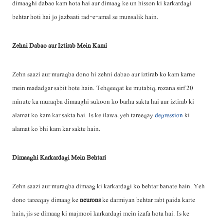
dimaaghi dabao kam hota hai aur dimaag ke un hisson ki karkardagi
behtar hoti hai jo jazbaati rad-e-amal se munsalik hain.
Zehni Dabao aur Iztirab Mein Kami
Zehn saazi aur muraqba dono hi zehni dabao aur iztirab ko kam karne
mein madadgar sabit hote hain. Tehqeeqat ke mutabiq, rozana sirf 20
minute ka muraqba dimaaghi sukoon ko barha sakta hai aur iztirab ki
alamat ko kam kar sakta hai. Is ke ilawa, yeh tareeqay
depression
ki
alamat ko bhi kam kar sakte hain.
Dimaaghi Karkardagi Mein Behtari
Zehn saazi aur muraqba dimaag ki karkardagi ko behtar banate hain. Yeh
dono tareeqay dimaag ke
neurons
ke darmiyan behtar rabt paida karte
hain, jis se dimaag ki majmooi karkardagi mein izafa hota hai. Is ke