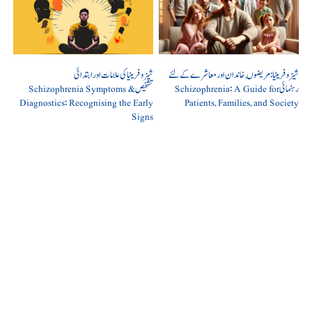
شیزوفرینیا: مریضوں, خاندان اور معاشرے کے لئے
شیزوفرینیا کی علامات اور ابتدائی
رہنمائی Schizophrenia: A Guide for
تشخیص Schizophrenia Symptoms &
Diagnostics: Recognising the Early
Patients, Families, and Society
Signs