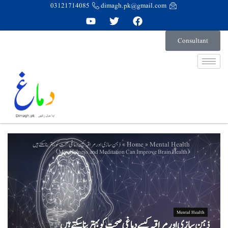
03121714085
dimagh.pk@gmail.com
Consultant
Home
Mental Health
ذہن سازی اور مراقبہ کیسے دماغی صحت کو بہتر بنا سکتے ہیں
»
»
(Mindfulness and Meditation Can Improve Brain Health)
Mental Health
ذہن سازی اور مراقبہ کیسے دماغی صحت کو بہتر بنا سکتے ہیں