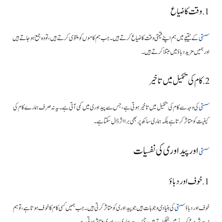
1. وقت کا ضیاع
سستی
کے نتیجے میں ہم اپنے قیمتی وقت کا ضیاع کرتے ہیں۔ جب ہم کاموں کو ملتوی کرتے ہیں، تو وہ جمع ہو جاتے ہیں
اور ہمیں مزید دباؤ میں مبتلا کرتے ہیں۔
2. کام کی تکمیل میں تاخیر
سستی
کی وجہ سے کام کی تکمیل میں تاخیر ہوتی ہے، جس سے پیداوری میں کمی آتی ہے۔ یہ نہ صرف ہمارے کام کی
کیفیت کو متاثر کرتا ہے بلکہ ہماری ساکھ پر بھی برا اثر ڈال سکتا ہے۔
اور پیداوری کی نفسیات
سستی
1. خوف اور دباؤ
خوف اور دباؤ
سستی
کی بنیادی وجوہات ہیں جو پیداوری کو متاثر کرتی ہیں۔ جب ہمیں کسی کام کا خوف ہوتا ہے، تو ہم