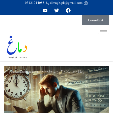
03121714085
dimagh.pk@gmail.com
Consultant
Home
Blog
سستی اور پیداوری (Procrastination and Productivity)
»
»