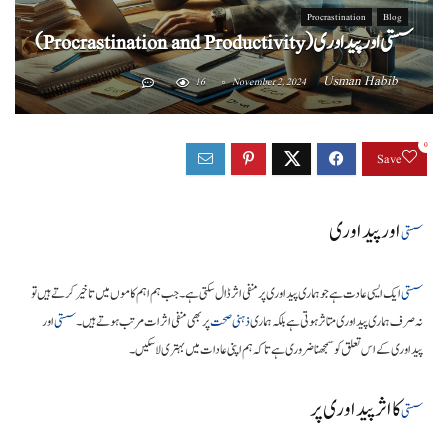
Procrastination
Blog
سستی اور پیداوری (Procrastination and Productivity)
Usman Habib
16
November 2, 2024
0
Save
اور پیداوری
سستی
سستی
ایک ایسی عادت ہے جو ہماری پیداوری پر منفی اثر ڈال سکتی ہے۔ جب ہم اہم کاموں میں تاخیر کرتے ہیں تو
نہ صرف ہماری پیداوری متاثر ہوتی ہے بلکہ ہماری
ذہنی صحت
پر بھی منفی اثرات مرتب ہوتے ہیں۔
سستی
اور
پیداوری کے اس تعلق کو سمجھنا ضروری ہے تاکہ ہم اپنی عادات میں بہتری لا سکیں۔
کا اثر پیداوری پر
سستی