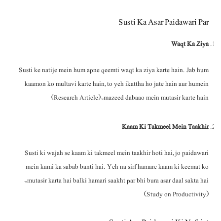
Susti Ka Asar Paidawari Par
Waqt Ka Ziya
Susti ke natije mein hum apne qeemti waqt ka ziya karte hain. Jab hum
kaamon ko multavi karte hain, to yeh ikattha ho jate hain aur humein
mazeed dabaao mein mutasir karte hain۔ (Research Article)
Kaam Ki Takmeel Mein Taakhir
Susti ki wajah se kaam ki takmeel mein taakhir hoti hai, jo paidawari
mein kami ka sabab banti hai. Yeh na sirf hamare kaam ki keemat ko
mutasir karta hai balki hamari saakht par bhi bura asar daal sakta hai۔
(Study on Productivity)