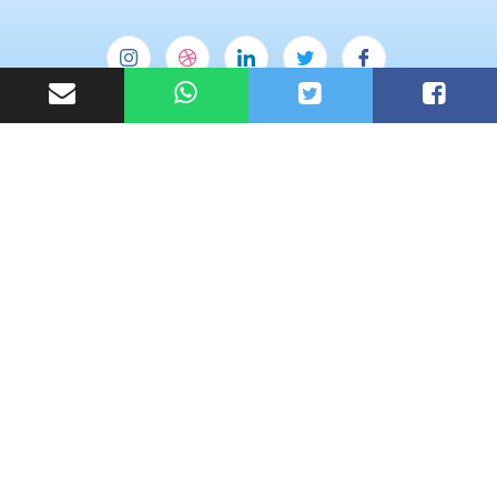
Useful Links
Homepage
Blog
My account
Contact Us
Subscribe Now
Don’t miss our future updates! Get Subscribed Today!