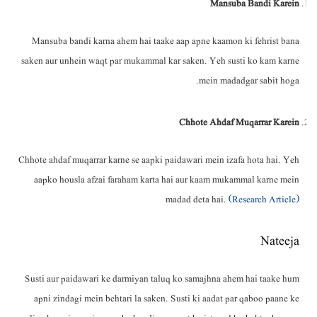
Mansuba Bandi Karein
Mansuba bandi karna ahem hai taake aap apne kaamon ki fehrist bana
saken aur unhein waqt par mukammal kar saken. Yeh susti ko kam karne
mein madadgar sabit hoga.
Chhote Ahdaf Muqarrar Karein
Chhote ahdaf muqarrar karne se aapki paidawari mein izafa hota hai. Yeh
aapko housla afzai faraham karta hai aur kaam mukammal karne mein
madad deta hai.
(Research Article)
Nateeja
Susti aur paidawari ke darmiyan taluq ko samajhna ahem hai taake hum
apni zindagi mein behtari la saken. Susti ki aadat par qaboo paane ke