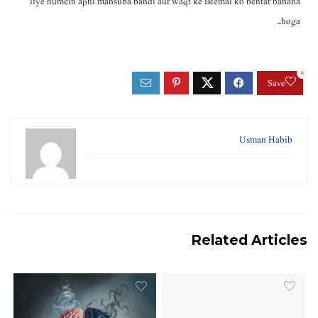
liye humein apni mansuba bandi aur waqt ke istemal ko behtar banana
hoga۔
0
Save
Usman Habib
Related Articles