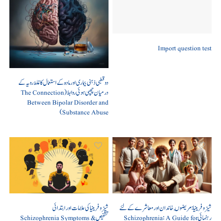
Import question test
دو قطبی ذہنی بیماری اور مادہ کے استعمال کا غلط رویہ کے
درمیان چھپی ہوئی روابط (The Connection
Between Bipolar Disorder and
Substance Abuse)
شیزوفرینیا: مریضوں, خاندان اور معاشرے کے لئے
شیزوفرینیا کی علامات اور ابتدائی
رہنمائی Schizophrenia: A Guide for
تشخیص Schizophrenia Symptoms &