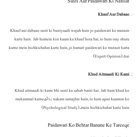
Susti Aur Paidawari Ki Nafsiat
Khauf Aur Dabaao
Khauf aur dabaao susti ki buniyaadi wajah hain jo paidawari ko mutasir
karte hain. Jab humein kisi kaam ka khauf hota hai, to hum isay shuru
karne mein hichkichahat karte hain, jo hamari paidawari ko mutasir karta
hai۔ (Expert Opinion)
Khud Aitmaadi Ki Kami
Khud aitmaadi ki kami bhi susti ka sabab banti hai. Jab hum khud ko
nakam samajhte hain, to hum apne kaamon ko بروقت mukammal karne
mein hichkichahat karte hain۔ (Psychological Study)
Paidawari Ko Behtar Banane Ke Tareeqe