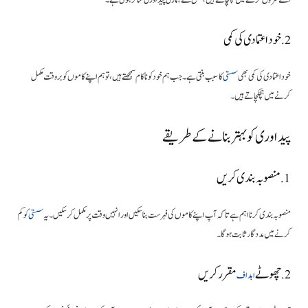
اسے شروع کرنے میں ہچکچاتے ہیں، جس سے ہماری پیداوری متاثر ہوتی ہے۔
2. خود اعتمادی کی کمی
خود اعتمادی کی کمی بھی
سستی
کا سبب بنتی ہے۔ جب ہم خود کو ناکام سمجھتے ہیں، تو ہم اپنے کاموں کو بروقت مکمل
کرنے میں ہچکچاتے ہیں۔
پیداوری کو بہتر بنانے کے طریقے
1. منصوبہ بندی کریں
منصوبہ بندی کرنا اہم ہے تاکہ آپ اپنے کاموں کی فہرست بنا سکیں اور انہیں وقت پر مکمل کر سکیں۔ یہ
سستی
کو کم
کرنے میں مددگار ثابت ہوگا۔
2. چھوٹے
مقرر کریں
اہداف