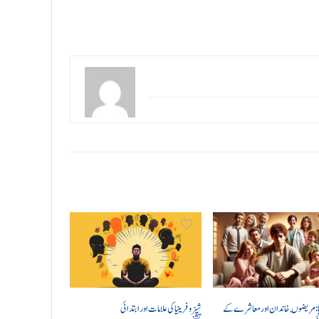
ا: مریضوں, خاندان اور معاشرے کے
شیزوفرینیا کی علامات اور ابتدائی