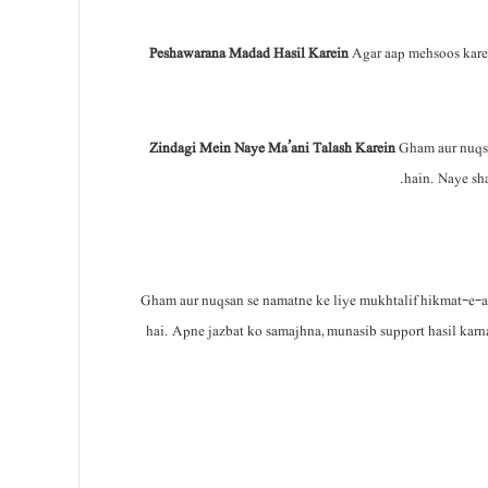
Peshawarana Madad Hasil Karein
Agar aap mehsoos karei
Zindagi Mein Naye Ma’ani Talash Karein
Gham aur nuqsan
hain. Naye sha
Gham aur nuqsan se namatne ke liye mukhtalif hikmat-e-a
hai. Apne jazbat ko samajhna, munasib support hasil kar