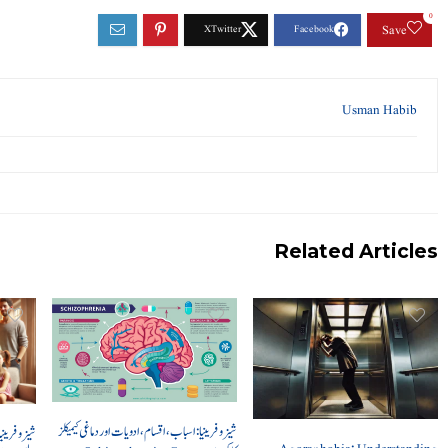
0
Save
Usman Habib
Related Articles
شیزوفرینیا: اسباب، اقسام، ادویات اور دماغی کیمیکلز
شیزوفرینی