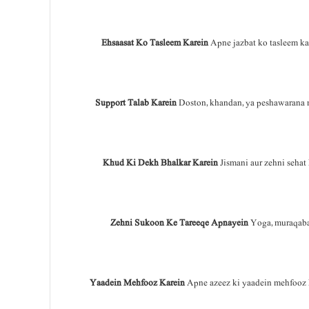
Ehsaasat Ko Tasleem Karein
Apne jazbat ko tasleem ka
Support Talab Karein
Doston, khandan, ya peshawarana ma
Khud Ki Dekh Bhalkar Karein
Jismani aur zehni sehat
Zehni Sukoon Ke Tareeqe Apnayein
Yoga, muraqabah
Yaadein Mehfooz Karein
Apne azeez ki yaadein mehfooz k