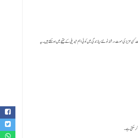
غم اور نقصان (Grief and Loss) ، رشتہ ٹوٹنے، یا زندگی میں کوئی اہم تبدیلی کے نتیجے میں ہو سکتے ہیں۔ یہ
کر سکتی ہے۔