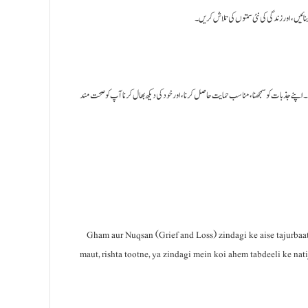
نائیں، اور زندگی کی نئی سمتوں کی تلاش کریں۔
اپنے جذبات کو سمجھنا، مناسب حمایت حاصل کرنا، اور خود کی دیکھ بھال کرنا آپ کو صحت مند
Gham aur Nuqsan (Grief and Loss) zindagi ke aise tajurbaat h
maut, rishta tootne, ya zindagi mein koi ahem tabdeeli ke nati