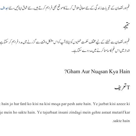
غم اور نقصان کے تجربات زندگی کے نئے معانی تلاش کرنے کا موقع بھی فراہم کرتے ہیں۔ نئے شوق اپنائیں، نئے
اہداف
ب
نتیجہ
غم اور نقصان سے نمٹنے کے لیے مختلف حکمت عملیوں کو اپنانا آپ کو اس مشکل وقت سے گزرنے میں مدد فراہم کر سکتا ہے۔ 
انداز میں اس غم کا سامنا کرنے میں مدد دے سکتا ہے۔
Gham Aur Nuqsan Kya Hain?
Tتعریف
ain jo har fard ko kisi na kisi moqa par pesh aate hain. Ye jazbat kisi azeez ki
je mein ho sakte hain. Ye tajurbaat insani zindagi mein gehre asraat mutarif kar
sakte hain.