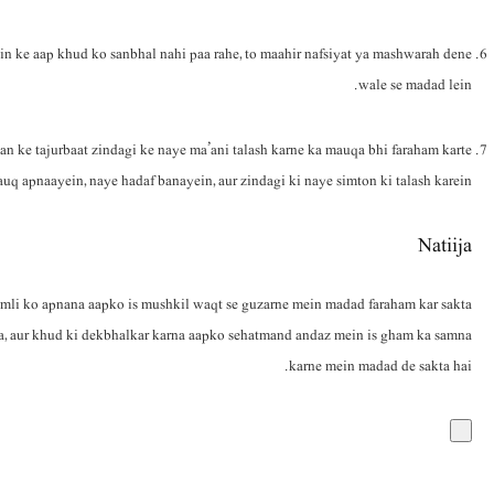
n ke aap khud ko sanbhal nahi paa rahe, to maahir nafsiyat ya mashwarah dene
wale se madad lein.
 ke tajurbaat zindagi ke naye ma’ani talash karne ka mauqa bhi faraham karte
uq apnaayein, naye hadaf banayein, aur zindagi ki naye simton ki talash karein.
Natiija
mli ko apnana aapko is mushkil waqt se guzarne mein madad faraham kar sakta
na, aur khud ki dekbhalkar karna aapko sehatmand andaz mein is gham ka samna
karne mein madad de sakta hai.