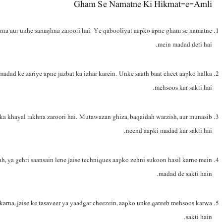
Gham Se Namatne Ki Hikmat-e-Amli
rna aur unhe samajhna zaroori hai. Ye qabooliyat aapko apne gham se namatne
mein madad deti hai.
dad ke zariye apne jazbat ka izhar karein. Unke saath baat cheet aapko halka
mehsoos kar sakti hai.
 ka khayal rakhna zaroori hai. Mutawazan ghiza, baqaidah warzish, aur munasib
neend aapki madad kar sakti hai.
, ya gehri saansain lene jaise techniques aapko zehni sukoon hasil karne mein
madad de sakti hain.
arna, jaise ke tasaveer ya yaadgar cheezein, aapko unke qareeb mehsoos karwa
sakti hain.