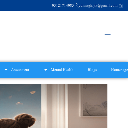
03121714085
dimagh.pk@gmail.com
Assessment
Mental Health
Blogs
Homepage