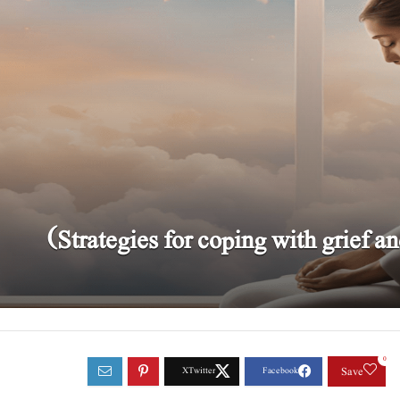
0
Save