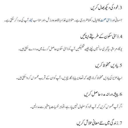
3. خود کی دیکھ بھال کریں
جسمانی اور
ذہنی صحت
کا خیال رکھنا ضروری ہے۔ متوازن غذا، باقاعدہ ورزش، اور مناسب
نیند
آپ کی مدد کر سکتی ہے۔
4. ذہنی سکون کے طریقے اپنائیں
یوگا، مراقبہ، یا گہری سانسیں لینے جیسے تکنیکیں آپ کو ذہنی سکون حاصل کرنے میں مدد دے سکتی ہیں۔
5. یادیں محفوظ کریں
اپنے عزیز کی یادیں محفوظ کرنا، جیسے کہ تصاویر یا یادگار چیزیں، آپ کو ان کے قریب محسوس کروا سکتی ہیں۔
6. پیشہ ورانہ مدد حاصل کریں
اگر آپ محسوس کریں کہ آپ خود کو سنبھال نہیں پا رہے، تو ماہر نفسیات یا مشیر سے مدد لیں۔
7. زندگی میں نئے معانی تلاش کریں