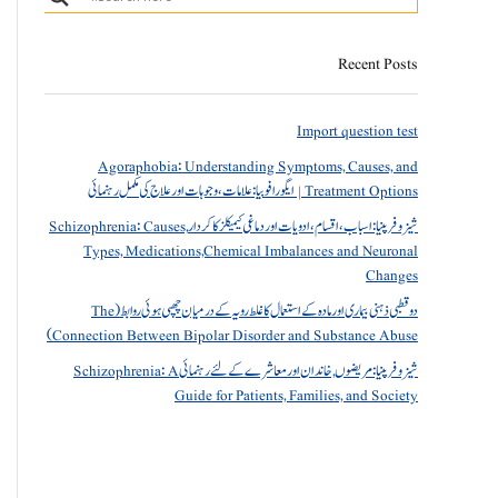
Recent Posts
Import question test
Agoraphobia: Understanding Symptoms, Causes, and
Treatment Options | ایگورافوبیا: علامات، وجوہات اور علاج کی مکمل رہنمائی
شیزوفرینیا: اسباب، اقسام، ادویات اور دماغی کیمیکلز کا کردار Schizophrenia: Causes,
Types, Medications,Chemical Imbalances and Neuronal
Changes
دو قطبی ذہنی بیماری اور مادہ کے استعمال کا غلط رویہ کے درمیان چھپی ہوئی روابط (The
Connection Between Bipolar Disorder and Substance Abuse)
شیزوفرینیا: مریضوں, خاندان اور معاشرے کے لئے رہنمائی Schizophrenia: A
Guide for Patients, Families, and Society