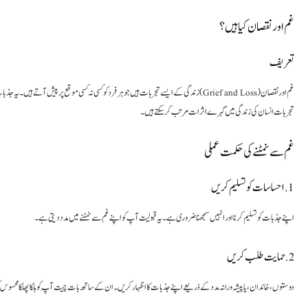
غم اور نقصان کیا ہیں؟
تعریف
زندگی کے ایسے تجربات ہیں جو ہر فرد کو کسی نہ کسی موقع پر پیش آتے ہیں۔ یہ جذبات کسی عزیز کی موت
تجربات انسان کی زندگی میں گہرے اثرات مرتب کر سکتے ہیں۔
غم سے نمٹنے کی حکمت عملی
1. احساسات کو تسلیم کریں
اپنے جذبات کو تسلیم کرنا اور انہیں سمجھنا ضروری ہے۔ یہ قبولیت آپ کو اپنے غم سے نمٹنے میں مدد دیتی ہے۔
2. حمایت طلب کریں
دوستوں، خاندان، یا پیشہ ورانہ مدد کے ذریعے اپنے جذبات کا اظہار کریں۔ ان کے ساتھ بات چیت آپ کو ہلکا پھلکا محسوس 