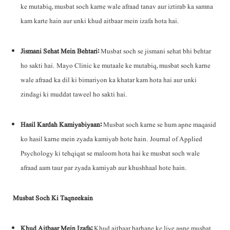
ke mutabiq, musbat soch karne wale afraad tanav aur iztirab ka samna
kam karte hain aur unki khud aitbaar mein izafa hota hai.
Jismani Sehat Mein Behtari:
Musbat soch se jismani sehat bhi behtar
ho sakti hai. Mayo Clinic ke mutaale ke mutabiq, musbat soch karne
wale afraad ka dil ki bimariyon ka khatar kam hota hai aur unki
zindagi ki muddat taweel ho sakti hai.
Hasil Kardah Kamiyabiyaan:
Musbat soch karne se hum apne maqasid
ko hasil karne mein zyada kamiyab hote hain. Journal of Applied
Psychology ki tehqiqat se maloom hota hai ke musbat soch wale
afraad aam taur par zyada kamiyab aur khushhaal hote hain.
Musbat Soch Ki Taqneekain
Khud Aitbaar Mein Izafa:
Khud aitbaar barhane ke liye apne musbat