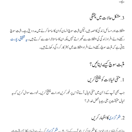
ہے۔
3. مشکل حالات میں پختگی
مشکلات اور مسائل زندگی کا حصہ ہیں، لیکن مثبت سوچ انسان کو ان کا سامنا کرنے میں مدد دیتی ہے۔ مثبت سوچ
رکھنے والے افراد زندگی کی مشکلات سے گھبراتے نہیں بلکہ ان کا سامنا جرات سے کرتے ہیں۔
یہ تحقیقی رپورٹ
بتاتی ہے کہ مثبت سوچ رکھنے والے افراد مشکلات میں بہتر کارکردگی دکھاتے ہیں۔
مثبت سوچ کیسے اپنائیں؟
1. منفی خیالات کو چیلنج کریں
جب بھی آپ کے ذہن میں منفی خیال آئے تو اس پر غور کریں اور اسے چیلنج کریں۔ خود سے سوال کریں کہ یہ
خیال حقیقت پر مبنی ہے یا محض خدشہ؟
کا اظہار کریں
2.
شکرگزاری
روزانہ کی بنیاد پر ان چیزوں کا شکر ادا کریں جو آپ کے پاس ہیں۔
شکرگزاری
کرنے سے انسان کا ذہن مثبت اور