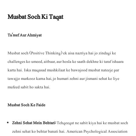
Musbat Soch Ki Taqat
Ta’reef Aur Ahmiyat
Musbat soch (Positive Thinking) ek aisa nazriya hai jo zindagi ke
challenges ko umeed, aitbaar, aur hosla ke saath dekhne ki taraf ishaara
karta hai. Iska maqasad mushkilaat ke bawajood musbat nateeje par
tawajjo markooz karna hai, jo humari zehni aur jismani sehat ke liye
mufeed sabit ho sakta hai.
Musbat Soch Ke Faide
Zehni Sehat Mein Behtari:
Tehqeeqat ne sabit kiya hai ke musbat soch
zehni sehat ko behtar banati hai. American Psychological Association