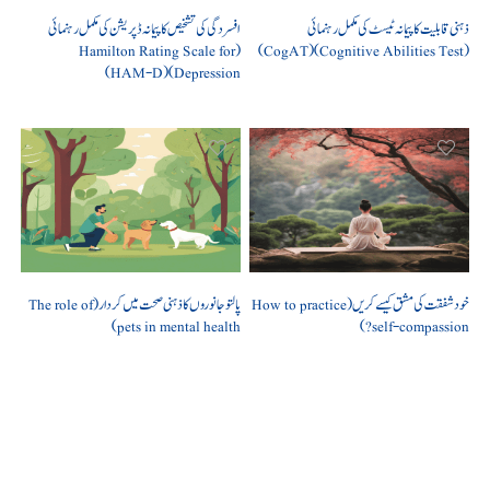
ذہنی قابلیت کا پیمانہ ٹیسٹ کی مکمل رہنمائی
افسردگی کی تشخیص کا پیمانہ ڈپریشن کی مکمل رہنمائی
(Hamilton Rating Scale for
(Cognitive Abilities Test) (CogAT)
Depression) (HAM-D)
خود شفقت کی مشق کیسے کریں (How to practice
پالتو جانوروں کا ذہنی صحت میں کردار (The role of
pets in mental health)
self-compassion?)