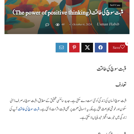
Self Care
مثبت سوچ کی طاقت (The power of positive thinking)
Usman Habib
48
October 6, 2024
0
Save
مثبت سوچ کی طاقت
تعارف
مثبت سوچ انسان کی زندگی کو نئی سمت دے سکتی ہے۔ جدید سائنسی تحقیق کے مطابق، مثبت سوچ نہ صرف ذہنی
سکون اور خوشی کا باعث بنتی ہے بلکہ یہ جسمانی صحت پر بھی مثبت اثرات ڈالتی ہے۔
مثبت سوچ کی طاقت
آپ کی
زندگی میں حیرت انگیز تبدیلیاں لا سکتی ہے۔