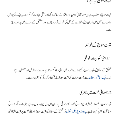
مثبت سوچ کیا ہے؟
مثبت سوچ کا مطلب ہے ہر صورتحال کو امید اور اعتماد کے ساتھ دیکھنا اور منفی خیالات کو کم کرنا۔ یہ ایک ایسی ذہنی
حالت ہے جس میں انسان اپنی مشکلات کے حل کی طرف توجہ دیتا ہے اور مستقبل کے بارے میں پرامید رہتا
ہے۔
مثبت سوچ کے فوائد
1. ذہنی سکون اور خوشی
تحقیق کے مطابق، مثبت سوچ رکھنے والے افراد میں ذہنی دباؤ کم ہوتا ہے اور وہ زیادہ خوش اور مطمئن رہتے
ہیں۔
ایک سائنسی مطالعہ
سے ثابت ہوا ہے کہ مثبت سوچ دماغ کی کارکردگی کو بہتر بناتی ہے۔
2. جسمانی صحت میں بہتری
مثبت سوچ رکھنے والے افراد کی جسمانی صحت بہتر ہوتی ہے۔ ان میں دل کی بیماریوں، بلڈ پریشر، اور دیگر جسمانی
مسائل کا خطرہ کم ہوتا ہے۔
ہارورڈ میڈیکل سکول
کی تحقیق کے مطابق، مثبت سوچ جسمانی صحت پر مثبت اثر ڈالتی