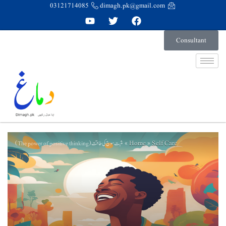
03121714085
dimagh.pk@gmail.com
Consultant
Home
Self Care
مثبت سوچ کی طاقت (The power of positive thinking)
»
»