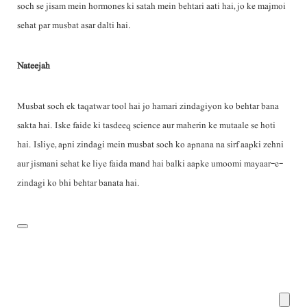
soch se jisam mein hormones ki satah mein behtari aati hai, jo ke majmoi
sehat par musbat asar dalti hai.
Nateejah
Musbat soch ek taqatwar tool hai jo hamari zindagiyon ko behtar bana
sakta hai. Iske faide ki tasdeeq science aur maherin ke mutaale se hoti
hai. Isliye, apni zindagi mein musbat soch ko apnana na sirf aapki zehni
aur jismani sehat ke liye faida mand hai balki aapke umoomi mayaar-e-
zindagi ko bhi behtar banata hai.