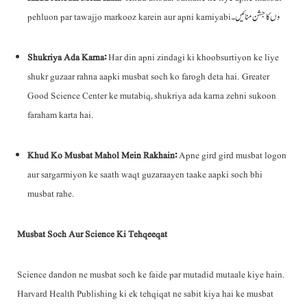
pehluon par tawajjo markooz karein aur apni kamiyabiوں کا جشن منائیں۔
Shukriya Ada Karna:
Har din apni zindagi ki khoobsurtiyon ke liye
shukr guzaar rahna aapki musbat soch ko farogh deta hai. Greater
Good Science Center ke mutabiq, shukriya ada karna zehni sukoon
faraham karta hai.
Khud Ko Musbat Mahol Mein Rakhain:
Apne gird gird musbat logon
aur sargarmiyon ke saath waqt guzaraayen taake aapki soch bhi
musbat rahe.
Musbat Soch Aur Science Ki Tehqeeqat
Science dandon ne musbat soch ke faide par mutadid mutaale kiye hain.
Harvard Health Publishing ki ek tehqiqat ne sabit kiya hai ke musbat