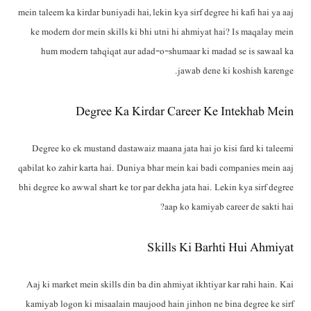
mein taleem ka kirdar buniyadi hai, lekin kya sirf degree hi kafi hai ya aaj
ke modern dor mein skills ki bhi utni hi ahmiyat hai? Is maqalay mein
hum modern tahqiqat aur adad-o-shumaar ki madad se is sawaal ka
jawab dene ki koshish karenge.
Degree Ka Kirdar Career Ke Intekhab Mein
Degree ko ek mustand dastawaiz maana jata hai jo kisi fard ki taleemi
qabilat ko zahir karta hai. Duniya bhar mein kai badi companies mein aaj
bhi degree ko awwal shart ke tor par dekha jata hai. Lekin kya sirf degree
aap ko kamiyab career de sakti hai?
Skills Ki Barhti Hui Ahmiyat
Aaj ki market mein skills din ba din ahmiyat ikhtiyar kar rahi hain. Kai
kamiyab logon ki misaalain maujood hain jinhon ne bina degree ke sirf