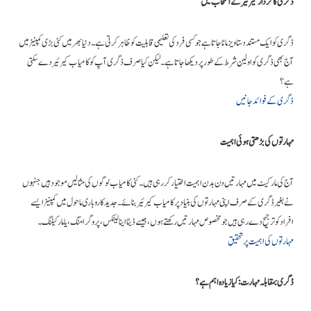
ڈگری کا کردار کیرئیر کے انتخاب میں
ڈگری کو ایک مستند دستاویز مانا جاتا ہے جو کسی فرد کی تعلیمی قابلیت کو ظاہر کرتی ہے۔ دنیا بھر میں کئی بڑی کمپنیز میں
آج بھی ڈگری کو اولین شرط کے طور پر دیکھا جاتا ہے۔ لیکن کیا صرف ڈگری آپ کو کامیاب کیرئیر دے سکتی
ہے؟
ڈگری کے فوائد جانیں
مہارتوں کی بڑھتی ہوئی اہمیت
آج کی مارکیٹ میں مہارتیں دن بدن اہمیت اختیار کر رہی ہیں۔ کئی کامیاب لوگوں کی مثالیں موجود ہیں جنہوں
نے بغیر ڈگری کے صرف اپنی مہارتوں کی بنیاد پر کامیاب کیرئیر بنائے۔ جدید کاروباری ماحول میں کمپنیز ایسے
افراد کو ترجیح دے رہی ہیں جو مخصوص مہارتیں رکھتے ہوں، جیسے ڈیٹا اینالیٹکس، پروگرامنگ، یا مارکیٹنگ۔
مہارتوں کی اہمیت پر تحقیق
ڈگری بمقابلہ مہارت: کیا زیادہ اہم ہے؟