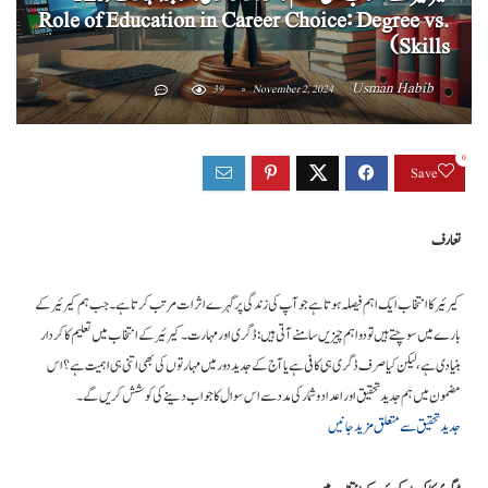
Role of Education in Career Choice: Degree vs.
Skills)
Usman Habib
39
November 2, 2024
0
Save
تعارف
کیرئیر کا انتخاب ایک اہم فیصلہ ہوتا ہے جو آپ کی زندگی پر گہرے اثرات مرتب کرتا ہے۔ جب ہم کیرئیر کے
بارے میں سوچتے ہیں تو دو اہم چیزیں سامنے آتی ہیں: ڈگری اور مہارت۔ کیرئیر کے انتخاب میں تعلیم کا کردار
بنیادی ہے، لیکن کیا صرف ڈگری ہی کافی ہے یا آج کے جدید دور میں مہارتوں کی بھی اتنی ہی اہمیت ہے؟ اس
مضمون میں ہم جدید تحقیق اور اعداد و شمار کی مدد سے اس سوال کا جواب دینے کی کوشش کریں گے۔
جدید تحقیق سے متعلق مزید جانیں