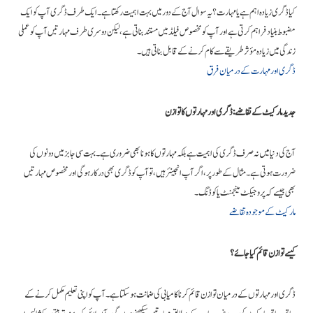
کیا ڈگری زیادہ اہم ہے یا مہارت؟ یہ سوال آج کے دور میں بہت اہمیت رکھتا ہے۔ ایک طرف ڈگری آپ کو ایک
مضبوط بنیاد فراہم کرتی ہے اور آپ کو مخصوص فیلڈ میں مستند بناتی ہے، لیکن دوسری طرف مہارتیں آپ کو عملی
زندگی میں زیادہ مؤثر طریقے سے کام کرنے کے قابل بناتی ہیں۔
ڈگری اور مہارت کے درمیان فرق
جدید مارکیٹ کے تقاضے: ڈگری اور مہارتوں کا توازن
آج کی دنیا میں نہ صرف ڈگری کی اہمیت ہے بلکہ مہارتوں کا ہونا بھی ضروری ہے۔ بہت سی جابز میں دونوں کی
ضرورت ہوتی ہے۔ مثال کے طور پر، اگر آپ انجینئر ہیں، تو آپ کو ڈگری بھی درکار ہوگی اور مخصوص مہارتیں
بھی جیسے کہ پروجیکٹ مینجمنٹ یا کوڈنگ۔
مارکیٹ کے موجودہ تقاضے
کیسے توازن قائم کیا جائے؟
ڈگری اور مہارتوں کے درمیان توازن قائم کرنا کامیابی کی ضمانت ہو سکتا ہے۔ آپ کو اپنی تعلیم مکمل کرنے کے