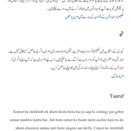
ساتھ ساتھ مارکیٹ کی جدید ضروریات کے مطابق مہارتیں سیکھنی ہوں گی۔ آن لائن کورسز، تربیتی ورکشاپس اور
پریکٹیکل تجربات آپ کو مہارتوں میں اضافہ کرنے میں مدد دے سکتے ہیں۔
تعلیم اور مہارتوں کے توازن کے بارے میں مزید پڑھیں
نتیجہ
کیرئیر کے انتخاب میں تعلیم کا کردار بہت اہم ہے، لیکن موجودہ دور میں صرف ڈگری حاصل کرنا کافی نہیں ہے۔
مہارتیں وہ عنصر ہیں جو آپ کو دوسروں سے آگے لے جا سکتی ہیں۔ اس لیے ضروری ہے کہ آپ اپنی ڈگری کو
مہارتوں کے ساتھ ملا کر اپنی پیشہ ورانہ زندگی میں کامیابی حاصل کریں۔
مزید جانیں
Taaruf
Kareer ka intekhab ek ahem faisla hota hai jo aap ki zindagi par gehre
asraat markhiz karta hai. Jab hum career ke baare mein sochte hain to do
ahem cheezein samne aati hain: degree aur skills. Career ke intekhab