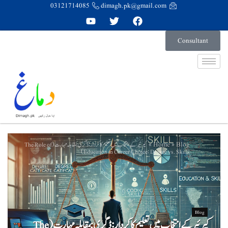
03121714085
dimagh.pk@gmail.com
Consultant
Home
Blog
کیرئیر کے انتخاب میں تعلیم کا کردار: ڈگری بمقابلہ مہارت (The Role of
»
»
Education in Career Choice: Degree vs. Skills)
Blog
کیرئیر کے انتخاب میں تعلیم کا کردار: ڈگری بمقابلہ مہارت (The