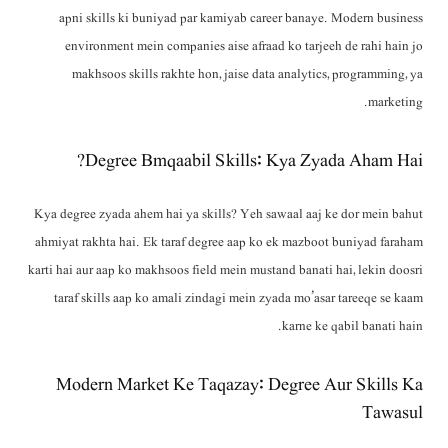
apni skills ki buniyad par kamiyab career banaye. Modern business
environment mein companies aise afraad ko tarjeeh de rahi hain jo
makhsoos skills rakhte hon, jaise data analytics, programming, ya
marketing.
Degree Bmqaabil Skills: Kya Zyada Aham Hai?
Kya degree zyada ahem hai ya skills? Yeh sawaal aaj ke dor mein bahut
ahmiyat rakhta hai. Ek taraf degree aap ko ek mazboot buniyad faraham
karti hai aur aap ko makhsoos field mein mustand banati hai, lekin doosri
taraf skills aap ko amali zindagi mein zyada mo’asar tareeqe se kaam
karne ke qabil banati hain.
Modern Market Ke Taqazay: Degree Aur Skills Ka
Tawasul