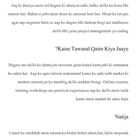
Aaj ki duniya mein sirf degree ki ahmiyat nahi, balke skills ka hona bhi
zaroori hai. Bahut si jobs mein dono ki zaroorat hoti hai. Misal ke tor par,
agar aap engineer hain, to aap ko degree bhi darkaar hogi aur makhsoos
skills bhi, jaise project management ya coding.
Kaise Tawasul Qaim Kiya Jaaye?
Degree aur skills ke darmiyan tawazun qaim karna kamiyabi ki zamaanat
ho sakta hai. Aap ko apni taleem mukammal karne ke sath-sath market ki
modern zarooriyat ke mutabiq skills seekhni hongi. Online courses,
training workshops aur practical experiences aap ko skills mein izafa
karne mein madad de sakte hain.
Natija
Career ke intekhab mein taleem ka kirdar bohot ahem hai, lekin mojooda