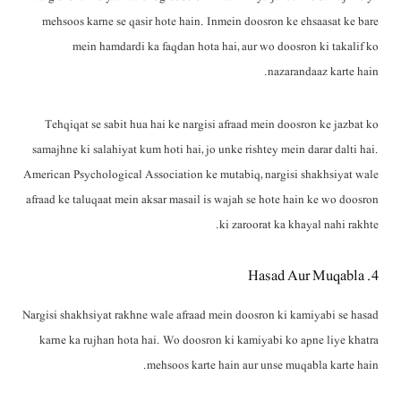
mehsoos karne se qasir hote hain. Inmein doosron ke ehsaasat ke bare
mein hamdardi ka faqdan hota hai, aur wo doosron ki takalif ko
nazarandaaz karte hain.
Tehqiqat se sabit hua hai ke nargisi afraad mein doosron ke jazbat ko
samajhne ki salahiyat kum hoti hai, jo unke rishtey mein darar dalti hai.
American Psychological Association ke mutabiq, nargisi shakhsiyat wale
afraad ke taluqaat mein aksar masail is wajah se hote hain ke wo doosron
ki zaroorat ka khayal nahi rakhte.
4. Hasad Aur Muqabla
Nargisi shakhsiyat rakhne wale afraad mein doosron ki kamiyabi se hasad
karne ka rujhan hota hai. Wo doosron ki kamiyabi ko apne liye khatra
mehsoos karte hain aur unse muqabla karte hain.