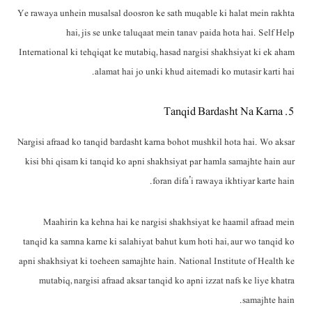
Ye rawaya unhein musalsal doosron ke sath muqable ki halat mein rakhta
hai, jis se unke taluqaat mein tanav paida hota hai. Self Help
International ki tehqiqat ke mutabiq, hasad nargisi shakhsiyat ki ek aham
alamat hai jo unki khud aitemadi ko mutasir karti hai.
5. Tanqid Bardasht Na Karna
Nargisi afraad ko tanqid bardasht karna bohot mushkil hota hai. Wo aksar
kisi bhi qisam ki tanqid ko apni shakhsiyat par hamla samajhte hain aur
foran difa’i rawaya ikhtiyar karte hain.
Maahirin ka kehna hai ke nargisi shakhsiyat ke haamil afraad mein
tanqid ka samna karne ki salahiyat bahut kum hoti hai, aur wo tanqid ko
apni shakhsiyat ki toeheen samajhte hain. National Institute of Health ke
mutabiq, nargisi afraad aksar tanqid ko apni izzat nafs ke liye khatra
samajhte hain.