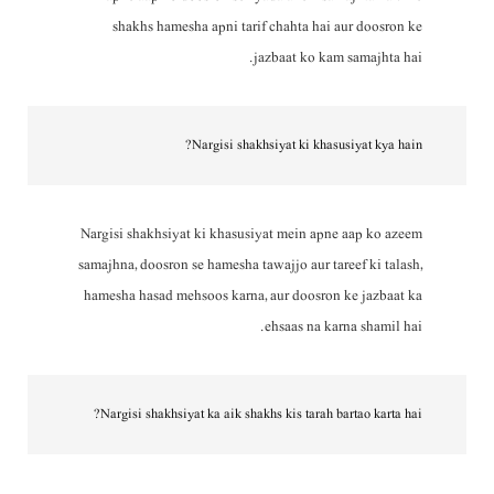
shakhs hamesha apni tarif chahta hai aur doosron ke
jazbaat ko kam samajhta hai.
Nargisi shakhsiyat ki khasusiyat kya hain?
Nargisi shakhsiyat ki khasusiyat mein apne aap ko azeem
samajhna, doosron se hamesha tawajjo aur tareef ki talash,
hamesha hasad mehsoos karna, aur doosron ke jazbaat ka
ehsaas na karna shamil hai.
Nargisi shakhsiyat ka aik shakhs kis tarah bartao karta hai?