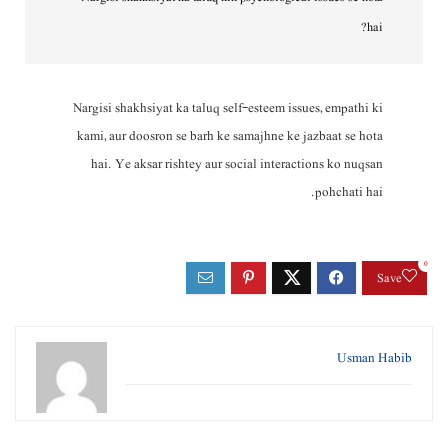
hai?
Nargisi shakhsiyat ka taluq self-esteem issues, empathi ki
kami, aur doosron se barh ke samajhne ke jazbaat se hota
hai. Ye aksar rishtey aur social interactions ko nuqsan
pohchati hai.
0
Save
Usman Habib