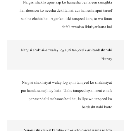
Nargisi shakhs apne aap ko hamesha behtareen samajhta
hai, doosron ko neecha dekhta hai, aur hamesha apni tareef
sun'na chahta hai. Agar koi iski tanqeed kare, to wo foran
dafa'i rawaiya ikhtiyar karta hai.
Nargisi shakhsiyat walay log apni tanqeed kyun bardasht nahi
kartay?
Nargisi shakhsiyat walay log apni tanqeed ko shakhsiyat
par hamla samajhtay hain. Unhe tanqeed apni izzat e nafs
par asar dalti mehsoos hoti hai, is liye wo tanqeed ko
bardasht nahi karte.
Nargisi shakhsiyat ka taluq kin psychological issues se hota