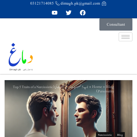
03121714085
dimagh.pk@gmail.com
Consultant
Home
Blog
ٹاپ 5 خصوصیات نرگسی شخصیت کی (Top 5 Traits of a Narcissistic
»
»
Personality)
Narcissistic
Blog