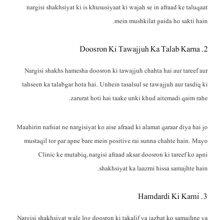
nargisi shakhsiyat ki is khususiyaat ki wajah se in afraad ke taluqaat
mein mushkilat paida ho sakti hain.
2. Doosron Ki Tawajjuh Ka Talab Karna
Nargisi shakhs hamesha doosron ki tawajjuh chahta hai aur tareef aur
tahseen ka talabgar hota hai. Unhein tasalsul se tawajjuh aur tasdiq ki
zarurat hoti hai taake unki khud aitemadi qaim rahe.
Maahirin nafsiat ne nargisiyat ko aise afraad ki alamat qaraar diya hai jo
mustaqil tor par apne bare mein positive rai sunna chahte hain. Mayo
Clinic ke mutabiq, nargisi afraad aksar doosron ki tareef ko apni
shakhsiyat ka laazmi hissa samajhte hain.
3. Hamdardi Ki Kami
Nargisi shakhsiyat wale log doosron ki takalif ya jazbat ko samajhne ya