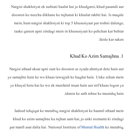
Nargisi shakhsiyat ek nafsiati haalat hai jo khudgarzi, khud pasandi aur
doosron ko neecha dikhane ke rujhanat ki khaslat rakhti hai. Is maqale
mein, hum nargisi shakhsiyat ki top 5 khususiyaat par roshni dalenge,
taake qareen apni zindagi mein in khususiyaat ko pehchan kar behtar
faisle kar saken.
1. Khud Ko Azim Samajhna
Nargisi afraad aksar apni zaat ko doosron se zyada ahmiyat dete hain aur
ye samajhte hain ke wo khaas tawajjuh ke haqdar hain. Unke zehan mein
ye khayal hota hai ke wo ek munfarid insan hain aur sirf khaas logon ya
idaron ke sath rehne ke mustahq hain.
Jadeed tehqiqat ke mutabiq, nargisi shakhsiyat ke haamil afraad mein
khud ko azim samajhne ka rujhan aam hai, jo unki rozmarra ki zindagi
par manfi asar dalta hai. National Institute of
Mental Health
ke mutabiq,