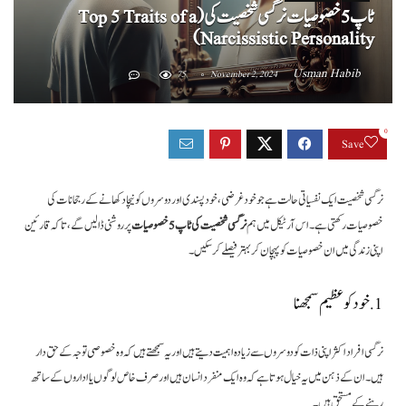
ٹاپ 5 خصوصیات نرگسی شخصیت کی (Top 5 Traits of a
Narcissistic Personality)
Usman Habib
75
November 2, 2024
0
Save
نرگسی شخصیت ایک نفسیاتی حالت ہے جو خود غرضی، خود پسندی اور دوسروں کو نیچا دکھانے کے رجحانات کی
خصوصیات رکھتی ہے۔ اس آرٹیکل میں ہم
نرگسی شخصیت کی ٹاپ 5 خصوصیات
پر روشنی ڈالیں گے، تاکہ قارئین
اپنی زندگی میں ان خصوصیات کو پہچان کر بہتر فیصلے کر سکیں۔
1. خود کو عظیم سمجھنا
نرگسی افراد اکثر اپنی ذات کو دوسروں سے زیادہ اہمیت دیتے ہیں اور یہ سمجھتے ہیں کہ وہ خصوصی توجہ کے حق دار
ہیں۔ ان کے ذہن میں یہ خیال ہوتا ہے کہ وہ ایک منفرد انسان ہیں اور صرف خاص لوگوں یا اداروں کے ساتھ
رہنے کے مستحق ہیں۔