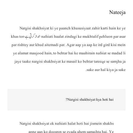
Nateeja
Nargisi shakhsiyat ki ye paanch khususiyaat zahir karti hain ke ye
nafsiati haalat zindagi ke mukhtalif pehluon par asar انداز کرتی ہے، khas tor
par rishtey aur khud aitemadi par. Agar aap ya aap ke ird gird kisi mein
ye alamat maujood hain, to behtar hai ke maahirain nafsiat se madad li
jaye taake nargisi shakhsiyat ke masail ko behtar tareeqe se samjha ja
sake aur hal kiya ja sake.
Nargisi shakhsiyat kya hoti hai?
Nargisi shakhsiyat ek nafsiati halat hoti hai jismein shakhs
apne aap ko doosron se zyada ahem samajhta hai. Ye