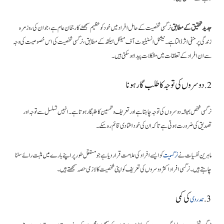
جدید تحقیق کے مطابق
نرگسی شخصیت کے حامل افراد میں خود کو عظیم سمجھنے کا رجحان عام ہے، جو ان کی روزمرہ
زندگی پر منفی اثر ڈالتا ہے۔ نیشنل انسٹیٹیوٹ آف مینٹل ہیلتھ کے مطابق، نرگسی شخصیت کی اس خصوصیت کی وجہ
سے ان افراد کے تعلقات میں مشکلات پیدا ہو سکتی ہیں۔
2. دوسروں کی توجہ کا طلب گار ہونا
نرگسی شخص ہمیشہ دوسروں کی توجہ چاہتا ہے اور تعریف و تحسین کا طلبگار ہوتا ہے۔ انہیں تسلسل سے توجہ اور
تصدیق کی ضرورت ہوتی ہے تاکہ ان کی خود اعتمادی قائم رہ سکے۔
ماہرین نفسیات نے
نرگسیت
کو ایسے افراد کی علامت قرار دیا ہے جو مستقل طور پر اپنے بارے میں مثبت رائے سننا
چاہتے ہیں۔ نرگسی افراد اکثر دوسروں کی تعریف کو اپنی شخصیت کا لازمی حصہ سمجھتے ہیں۔
کی کمی
3.
ہمدردی