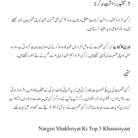
5. تنقید برداشت نہ کرنا
نرگسی افراد کو تنقید برداشت کرنا بہت مشکل ہوتا ہے۔ وہ اکثر کسی بھی قسم کی تنقید کو اپنی شخصیت پر حملہ سمجھتے
ہیں اور فوراً دفاعی رویہ اختیار کرتے ہیں۔
ماہرین کا کہنا ہے
کہ نرگسی شخصیت کے حامل افراد میں تنقید کا سامنا کرنے کی صلاحیت نہایت کم ہوتی ہے، اور وہ
تنقید کو اپنی شخصیت کی توہین سمجھتے ہیں۔ نرگسی افراد اکثر تنقید کو اپنی عزت نفس کے لئے خطرہ سمجھتے ہیں۔
نتیجہ
نرگسی شخصیت کی یہ پانچ خصوصیات ظاہر کرتی ہیں کہ یہ نفسیاتی حالت زندگی کے مختلف پہلوؤں پر اثر انداز ہوتی
ہے، خاص طور پر رشتوں اور خود اعتمادی پر۔ اگر آپ یا آپ کے ارد گرد کسی میں یہ علامات موجود ہیں، تو بہتر ہے
کہ ماہرین نفسیات سے مدد لی جائے تاکہ نرگسی شخصیت کے مسائل کو بہتر طریقے سے سمجھا اور حل کیا جا سکے۔
Nargisi Shakhsiyat Ki Top 5 Khususiyaat