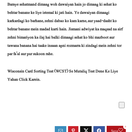
Baraye sehatmand dimaag woh dawaiyan hain jo dimaag ki sehat ko
behtar banane ke liye istemal ki jati hain. Ye dawaiyan dimaagi
karkardagi ko barhane, zehni dabao ko kam karne, aur yaad-dasht ko
behtar banane mein madad karti hain. Jismani adwiyat ka maqsad na sirf
zehni bimariyon ka ilaj hai balki dimaagi sehat ko bhi mazboot aur
tawana banana hai taake insaan apni rozmarra ki zindagi mein zehni tor
par fa’al aur pur sukoon rahe.
Wisconsin Card Sorting Test (WCST) Se Mutaliq Test Dene Ke Liye
Yahan Click Karein.
0
Save