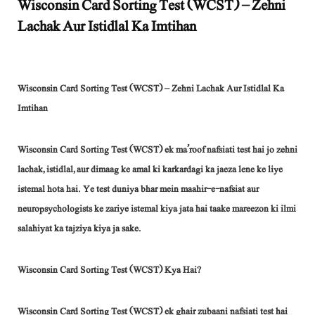
Wisconsin Card Sorting Test (WCST) – Zehni
Lachak Aur Istidlal Ka Imtihan
Wisconsin Card Sorting Test (WCST) – Zehni Lachak Aur Istidlal Ka
Imtihan
Wisconsin Card Sorting Test (WCST) ek ma’roof nafsiati test hai jo zehni
lachak, istidlal, aur dimaag ke amal ki karkardagi ka jaeza lene ke liye
istemal hota hai. Ye test duniya bhar mein maahir-e-nafsiat aur
neuropsychologists ke zariye istemal kiya jata hai taake mareezon ki ilmi
salahiyat ka tajziya kiya ja sake.
Wisconsin Card Sorting Test (WCST) Kya Hai?
Wisconsin Card Sorting Test (WCST) ek ghair zubaani nafsiati test hai