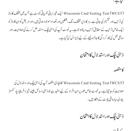
کیا ہے؟
Wisconsin Card Sorting Test (WCST) ایک غیر زبانی نفسیاتی ٹیسٹ ہے جس میں مختلف کارڈز
کی ترتیب اور تقسیم کی جاتی ہے۔ ہر کارڈ پر مختلف رنگ، شکلیں اور تعداد موجود ہوتی ہیں، اور مریض کو ان کارڈز کو
ایک خاص ترتیب کے مطابق ترتیب دینا ہوتا ہے۔ یہ ٹیسٹ آپ کی ذہنی لچک، مسئلہ حل کرنے کی صلاحیت، اور
دماغی عمل کی کارکردگی کا جائزہ لینے کے لیے ڈیزائن کیا گیا ہے۔
ذہنی لچک اور استدلال کا امتحان
کا مقصد
Wisconsin Card Sorting Test (WCST) کا بنیادی مقصد آپ کی ذہنی لچک اور استدلال کی
صلاحیت کو جانچنا ہے۔ یہ ٹیسٹ خاص طور پر ان افراد کے لیے مفید ہے جو ذہنی مسائل جیسے شیزوفرینیا، پارکنسنز
بیماری، یا دماغی چوٹ کے شکار ہیں۔
ذہنی لچک اور استدلال کا امتحان