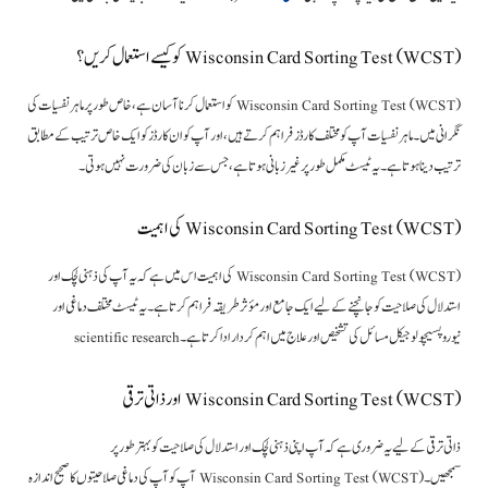
Wisconsin Card Sorting Test (WCST) کو کیسے استعمال کریں؟
Wisconsin Card Sorting Test (WCST) کو استعمال کرنا آسان ہے، خاص طور پر ماہر نفسیات کی
نگرانی میں۔ ماہر نفسیات آپ کو مختلف کارڈز فراہم کرتے ہیں، اور آپ کو ان کارڈز کو ایک خاص ترتیب کے مطابق
ترتیب دینا ہوتا ہے۔ یہ ٹیسٹ مکمل طور پر غیر زبانی ہوتا ہے، جس سے زبان کی ضرورت نہیں ہوتی۔
Wisconsin Card Sorting Test (WCST) کی اہمیت
Wisconsin Card Sorting Test (WCST) کی اہمیت اس میں ہے کہ یہ آپ کی ذہنی لچک اور
استدلال کی صلاحیت کو جانچنے کے لیے ایک جامع اور مؤثر طریقہ فراہم کرتا ہے۔ یہ ٹیسٹ مختلف دماغی اور
نیوروپسیچولوجیکل مسائل کی تشخیص اور علاج میں اہم کردار ادا کرتا ہے۔ scientific research
Wisconsin Card Sorting Test (WCST) اور ذاتی ترقی
ذاتی ترقی کے لیے یہ ضروری ہے کہ آپ اپنی ذہنی لچک اور استدلال کی صلاحیت کو بہتر طور پر
سمجھیں۔ Wisconsin Card Sorting Test (WCST) آپ کو آپ کی دماغی صلاحیتوں کا صحیح اندازہ