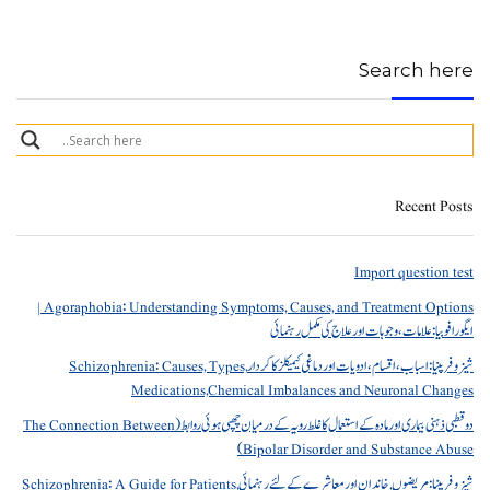
Search here
Recent Posts
Import question test
Agoraphobia: Understanding Symptoms, Causes, and Treatment Options |
ایگورافوبیا: علامات، وجوہات اور علاج کی مکمل رہنمائی
شیزوفرینیا: اسباب، اقسام، ادویات اور دماغی کیمیکلز کا کردار Schizophrenia: Causes, Types,
Medications,Chemical Imbalances and Neuronal Changes
دو قطبی ذہنی بیماری اور مادہ کے استعمال کا غلط رویہ کے درمیان چھپی ہوئی روابط (The Connection Between
Bipolar Disorder and Substance Abuse)
شیزوفرینیا: مریضوں, خاندان اور معاشرے کے لئے رہنمائی Schizophrenia: A Guide for Patients,