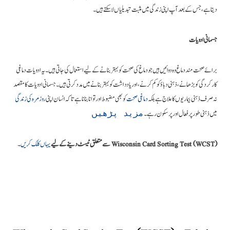
دیتا ہے، جس کے بعد آپ اپنی زندگی میں مثبت تبدیلیاں لا سکتے ہیں۔
جسمانی ادویات
برائے صحت مند دماغ وہ دوائیں ہیں جو دماغ کی صحت کو بہتر بنانے کے لیے استعمال کی جاتی ہیں۔ یہ ادویات دماغی
کارکردگی کو بڑھانے، ذہنی دباؤ کو کم کرنے، اور یادداشت کو بہتر بنانے میں مدد کرتی ہیں۔ جسمانی ادویات کا مقصد
نہ صرف ذہنی بیماریوں کا علاج ہے بلکہ
دماغی صحت
کو بھی مضبوط اور توانا بنانا ہے تاکہ انسان اپنی
روزمرہ کی زندگی
میں ذہنی طور پر فعال اور پر سکون رہے۔
مزید پڑھیں
Wisconsin Card Sorting Test (WCST) سے متعلق ٹیسٹ دینے کے لیے
یہاں کلک کریں
۔