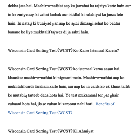
dekha jata hai. Maahir-e-nafsiat aap ke jawabat ka tajziya karte hain aur
in ke zariye aap ki zehni lachak aur istidlal ki salahiyat ka jaeza lete
hain. In nataij ki buniyad par, aap ko apni dimaagi sehat ko behtar
banane ke liye mukhtalif tajwez di ja sakti hain.
Wisconsin Card Sorting Test (WCST) Ko Kaise Istemaal Karein?
Wisconsin Card Sorting Test (WCST) ko istemaal karna aasan hai,
khaaskar maahir-e-nafsiat ki nigraani mein. Maahir-e-nafsiat aap ko
mukhtalif cards faraham karte hain, aur aap ko in cards ko ek khaas tartib
ke mutabiq tarteeb dena hota hai. Ye test mukammal tor par ghair
zubaani hota hai, jis se zuban ki zaroorat nahi hoti.
Benefits of
Wisconsin Card Sorting Test (WCST)
Wisconsin Card Sorting Test (WCST) Ki Ahmiyat