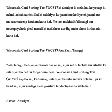
Wisconsin Card Sorting Test (WCST) ki ahmiyat is mein hai ke ye aap ki
zehni lachak aur istidlal ki salahiyat ko jaanchne ke liye ek jaami aur
mo’asar tareeqa faraham karta hai. Ye test mukhtalif dimaagi aur
neuropsychological masail ki tashkhees aur ilaj mein ahem kirdar ada
karta hai.
Wisconsin Card Sorting Test (WCST) Aur Zaati Taraqqi
Zaati taraqqi ke liye ye zaroori hai ke aap apni zehni lachak aur istidlal ki
salahiyat ko behtar tor par samjhein. Wisconsin Card Sorting Test
(WCST) aap ko aap ki dimaagi salahiyat ka sahi andaza deta hai, jis ke
baad aap apni zindagi mein positive tabdeeliyaan la sakte hain.
Jismani Adwiyat