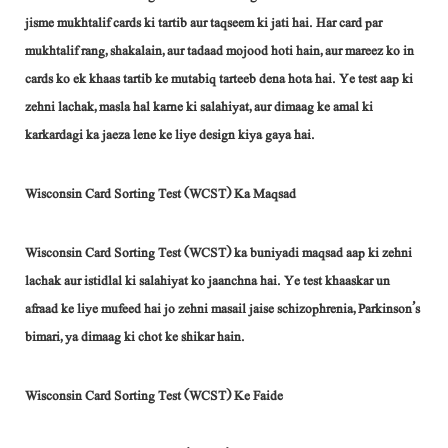
jisme mukhtalif cards ki tartib aur taqseem ki jati hai. Har card par
mukhtalif rang, shakalain, aur tadaad mojood hoti hain, aur mareez ko in
cards ko ek khaas tartib ke mutabiq tarteeb dena hota hai. Ye test aap ki
zehni lachak, masla hal karne ki salahiyat, aur dimaag ke amal ki
karkardagi ka jaeza lene ke liye design kiya gaya hai.
Wisconsin Card Sorting Test (WCST) Ka Maqsad
Wisconsin Card Sorting Test (WCST) ka buniyadi maqsad aap ki zehni
lachak aur istidlal ki salahiyat ko jaanchna hai. Ye test khaaskar un
afraad ke liye mufeed hai jo zehni masail jaise schizophrenia, Parkinson’s
bimari, ya dimaag ki chot ke shikar hain.
Wisconsin Card Sorting Test (WCST) Ke Faide