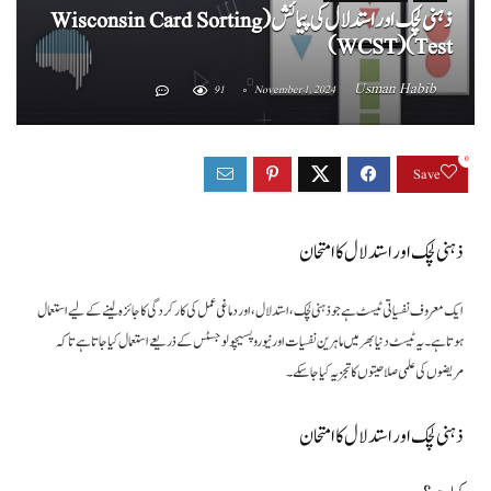
ذہنی لچک اور استدلال کی پیمائش (Wisconsin Card Sorting
Test) (WCST)
Usman Habib
91
November 1, 2024
0
Save
ذہنی لچک اور استدلال کا امتحان
ایک معروف نفسیاتی ٹیسٹ ہے جو ذہنی لچک، استدلال، اور دماغی عمل کی کارکردگی کا جائزہ لینے کے لیے استعمال
ہوتا ہے۔ یہ ٹیسٹ دنیا بھر میں ماہرین نفسیات اور نیوروپسیچولوجسٹس کے ذریعے استعمال کیا جاتا ہے تاکہ
مریضوں کی علمی صلاحیتوں کا تجزیہ کیا جا سکے۔
ذہنی لچک اور استدلال کا امتحان