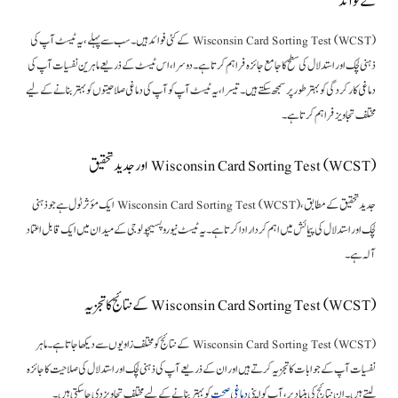
کے فوائد
Wisconsin Card Sorting Test (WCST) کے کئی فوائد ہیں۔ سب سے پہلے، یہ ٹیسٹ آپ کی
ذہنی لچک اور استدلال کی سطح کا جامع جائزہ فراہم کرتا ہے۔ دوسرا، اس ٹیسٹ کے ذریعے ماہرین نفسیات آپ کی
دماغی کارکردگی کو بہتر طور پر سمجھ سکتے ہیں۔ تیسرا، یہ ٹیسٹ آپ کو آپ کی دماغی صلاحیتوں کو بہتر بنانے کے لیے
مختلف تجاویز فراہم کرتا ہے۔
Wisconsin Card Sorting Test (WCST) اور جدید تحقیق
جدید تحقیق کے مطابق، Wisconsin Card Sorting Test (WCST) ایک مؤثر ٹول ہے جو ذہنی
لچک اور استدلال کی پیمائش میں اہم کردار ادا کرتا ہے۔ یہ ٹیسٹ نیوروپسیچولوجی کے میدان میں ایک قابل اعتماد
آلہ ہے۔
Wisconsin Card Sorting Test (WCST) کے نتائج کا تجزیہ
Wisconsin Card Sorting Test (WCST) کے نتائج کو مختلف زاویوں سے دیکھا جاتا ہے۔ ماہر
نفسیات آپ کے جوابات کا تجزیہ کرتے ہیں اور ان کے ذریعے آپ کی ذہنی لچک اور استدلال کی صلاحیت کا جائزہ
لیتے ہیں۔ ان نتائج کی بنیاد پر، آپ کو اپنی
دماغی صحت
کو بہتر بنانے کے لیے مختلف تجاویز دی جا سکتی ہیں۔