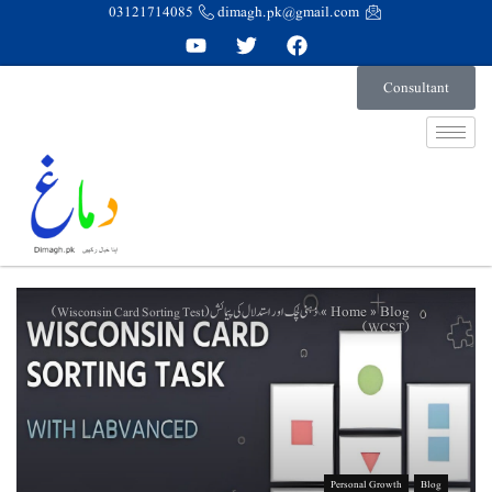
03121714085
dimagh.pk@gmail.com
Consultant
Home
Blog
ذہنی لچک اور استدلال کی پیمائش (Wisconsin Card Sorting Test)
»
»
(WCST)
Personal Growth
Blog