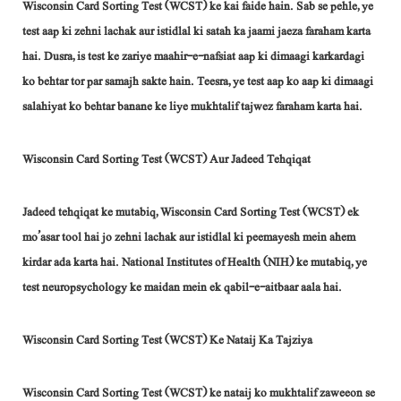
Wisconsin Card Sorting Test (WCST) ke kai faide hain. Sab se pehle, ye
test aap ki zehni lachak aur istidlal ki satah ka jaami jaeza faraham karta
hai. Dusra, is test ke zariye maahir-e-nafsiat aap ki dimaagi karkardagi
ko behtar tor par samajh sakte hain. Teesra, ye test aap ko aap ki dimaagi
salahiyat ko behtar banane ke liye mukhtalif tajwez faraham karta hai.
Wisconsin Card Sorting Test (WCST) Aur Jadeed Tehqiqat
Jadeed tehqiqat ke mutabiq, Wisconsin Card Sorting Test (WCST) ek
mo’asar tool hai jo zehni lachak aur istidlal ki peemayesh mein ahem
kirdar ada karta hai. National Institutes of Health (NIH) ke mutabiq, ye
test neuropsychology ke maidan mein ek qabil-e-aitbaar aala hai.
Wisconsin Card Sorting Test (WCST) Ke Nataij Ka Tajziya
Wisconsin Card Sorting Test (WCST) ke nataij ko mukhtalif zaweeon se