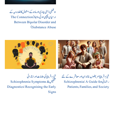
دو قطبی ذہنی بیماری اور مادہ کے استعمال کا غلط رویہ کے
درمیان چھپی ہوئی روابط (The Connection
Between Bipolar Disorder and
Substance Abuse)
شیزوفرینیا: مریضوں, خاندان اور معاشرے کے لئے
شیزوفرینیا کی علامات اور ابتدائی
رہنمائی Schizophrenia: A Guide for
تشخیص Schizophrenia Symptoms &
Diagnostics: Recognising the Early
Patients, Families, and Society
Signs