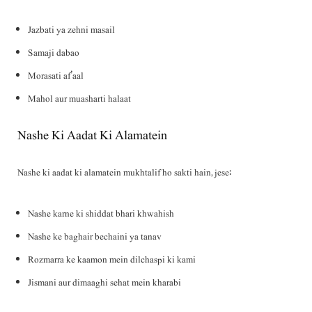
Jazbati ya zehni masail
Samaji dabao
Morasati af’aal
Mahol aur muasharti halaat
Nashe Ki Aadat Ki Alamatein
Nashe ki aadat ki alamatein mukhtalif ho sakti hain, jese:
Nashe karne ki shiddat bhari khwahish
Nashe ke baghair bechaini ya tanav
Rozmarra ke kaamon mein dilchaspi ki kami
Jismani aur dimaaghi sehat mein kharabi