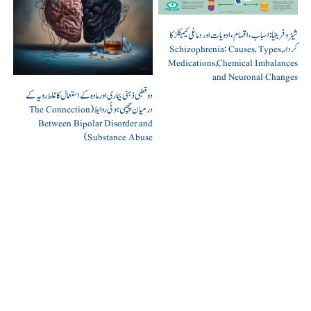
شیزوفرینیا: اسباب، اقسام، ادویات اور دماغی کیمیکلز کا
کردار Schizophrenia: Causes, Types,
Medications,Chemical Imbalances
and Neuronal Changes
دو قطبی ذہنی بیماری اور مادہ کے استعمال کا غلط رویہ کے
درمیان چھپی ہوئی روابط (The Connection
Between Bipolar Disorder and
Substance Abuse)