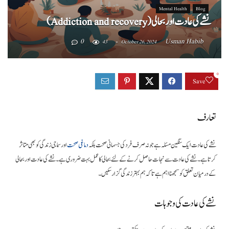
Mental Health
Blog
نشے کی عادت اور بحالی (Addiction and recovery)
0
Usman Habib
43
October 26, 2024
0
Save
تعارف
نشے کی عادت ایک سنگین مسئلہ ہے جو نہ صرف فرد کی جسمانی صحت بلکہ
دماغی صحت
اور سماجی زندگی کو بھی متاثر
کرتا ہے۔ نشے کی عادت سے نجات حاصل کرنے کے لئے بحالی کا عمل بہت ضروری ہے۔ نشے کی عادت اور بحالی
کے درمیان تعلق کو سمجھنا اہم ہے تاکہ ہم بہتر زندگی گزار سکیں۔
نشے کی عادت کی وجوہات