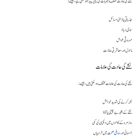
نشے کی عادت مختلف وجوہات کی بنا پر پیدا ہو سکتی ہے، جیسے:
جذباتی یا ذہنی مسائل
سماجی دباؤ
موروثی عوامل
ماحول اور معاشرتی حالات
نشے کی عادت کی علامات
نشے کی عادت کی علامات مختلف ہو سکتی ہیں، جیسے:
نشہ کرنے کی شدید خواہش
نشے کے بغیر بے چینی یا تناؤ
روزمرہ کے کاموں میں دلچسپی کی کمی
جسمانی اور
دماغی صحت
میں خرابیاں