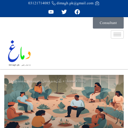
03121714085
dimagh.pk@gmail.com
Consultant
Home
Blog
نشے کی عادت اور بحالی (Addiction and recovery)
»
»