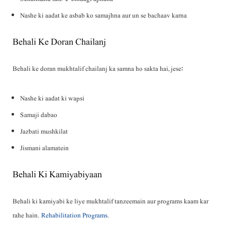
Nashe ki aadat ke asbab ko samajhna aur un se bachaav karna
Behali Ke Doran Chailanj
Behali ke doran mukhtalif chailanj ka samna ho sakta hai, jese:
Nashe ki aadat ki wapsi
Samaji dabao
Jazbati mushkilat
Jismani alamatein
Behali Ki Kamiyabiyaan
Behali ki kamiyabi ke liye mukhtalif tanzeemain aur programs kaam kar
rahe hain.
Rehabilitation Programs
.