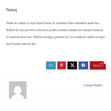
Nataij
Nashe ki aadat se nijat hasil karna ek mushkil lekin mumkin amal hai.
Behali ke liye positive rawaiya, pesha warana madad aur samaji himayat
ki zaroorat hoti hai. Behtar zindagi guzarne ke liye nashe ki aadat se nijat
hasil karna zaroori hai.
0
Save
Usman Habib