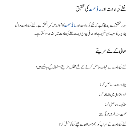
نشے کی عادت اور
کی تحقیق
دماغی صحت
جدید تحقیق سے پتہ چلتا ہے کہ نشے کی عادت اور
دماغی صحت
کا آپس میں گہرا تعلق ہے۔ نشے کی عادت دماغی
بیماریوں کا سبب بن سکتی ہے اور دماغی بیماریوں سے نشے کی عادت میں اضافہ ہو سکتا ہے۔
بحالی کے لئے طریقے
نشے کی عادت سے نجات حاصل کرنے کے لئے مختلف طریقے استعمال کیے جا سکتے ہیں:
پیشہ ورانہ مدد حاصل کرنا
خود اعتمادی میں اضافہ کرنا
سماجی مدد حاصل کرنا
صحت مند طرز زندگی اپنانا
نشے کی عادت کے اسباب کو سمجھنا اور ان سے بچنے کی کوشش کرنا