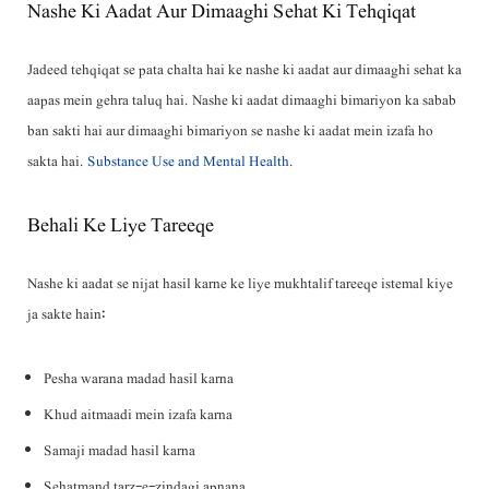
Nashe Ki Aadat Aur Dimaaghi Sehat Ki Tehqiqat
Jadeed tehqiqat se pata chalta hai ke nashe ki aadat aur dimaaghi sehat ka
aapas mein gehra taluq hai. Nashe ki aadat dimaaghi bimariyon ka sabab
ban sakti hai aur dimaaghi bimariyon se nashe ki aadat mein izafa ho
sakta hai.
Substance Use and Mental Health
.
Behali Ke Liye Tareeqe
Nashe ki aadat se nijat hasil karne ke liye mukhtalif tareeqe istemal kiye
ja sakte hain:
Pesha warana madad hasil karna
Khud aitmaadi mein izafa karna
Samaji madad hasil karna
Sehatmand tarz-e-zindagi apnana