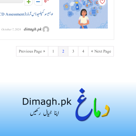
0
اوبسیسو کمپلسیو ڈس آرڈر (OCD Assessment)
dimagh.pk
October 7, 2024
« Previous Page
1
2
3
4
Next Page »