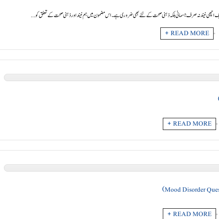
 ہے۔ ایک اچھی نیند نہ صرف جسمانی بلکہ ذہنی صحت کے لئے بھی ضروری ہے۔ اس مضمون میں ہم نیند اور ذہنی صحت کے تعلق کو
READ MORE +
READ MORE +
READ MORE +