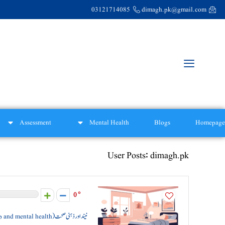
03121714085
dimagh.pk@gmail.com
Assessment
Mental Health
Blogs
Homepage
User Posts:
dimagh.pk
0
نیند اور ذہنی صحت (sleep and mental health)