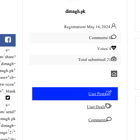
dimagh.pk
Registration: May 16, 2024
Comments: 0
Votes: 4
<a
om/share?
Total submitted: 21
r/dimagh-
magh.pk
"
lass="cb-
tw-icon"
="_blank">
User Posts
<a
User Deals
com/send?
imagh.pk
Comments
r/dimagh-
page/2/"
lass="cb-