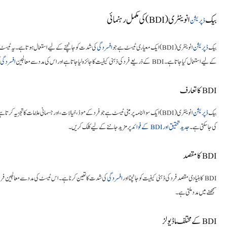
بیک
انوینٹری (BDI) کی مکمل رہنمائی
ڈپریشن
بیک
ڈپریشن
انوینٹری (BDI) ایک معیاری ٹیسٹ ہے جو
افسردگی
کی شدت کو جانچنے کے لیے استعمال ہوتا ہے۔ یہ ٹیسٹ ڈاکٹر آرون بیک نے 1961 میں متعارف ک
کے لیے استعمال کیا جاتا ہے۔ BDI کے ذریعے فرد کی ذہنی کیفیت کا جائزہ لیا جاتا ہے اور اس کی مدد سے معالجین
افسردگی
BDI کا تعارف
بیک
ڈپریشن
انوینٹری (BDI) ایک سوالنامہ پر مبنی ٹیسٹ ہے جو فرد کے موڈ، خیالات، اور جسمانی علامات کا تجزیہ کرتا ہے۔ اس ٹیسٹ کے ذریعے فرد کی
کی جا سکتی ہے۔
جدید تحقیق اور BDI کے فوائد
پر مزید جاننے کے لیے کلک کریں۔
BDI کا مقصد
BDI کا بنیادی مقصد فرد کی ذہنی کیفیت کو جانچنا اور
افسردگی
کی شدت کا تعین کرنا ہے۔ اس ٹیسٹ کی مدد سے معالجین فرد
سمجھنے میں مدد ملتی ہے۔
BDI کے مختلف ماڈیولز