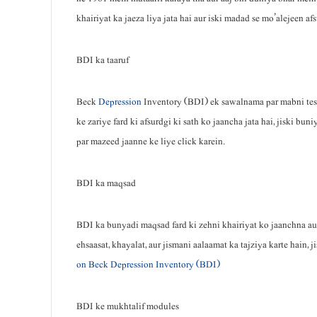
khairiyat ka jaeza liya jata hai aur iski madad se mo’alejeen af
BDI ka taaruf
Beck
Depression
Inventory (BDI) ek sawalnama par mabni test ha
ke zariye fard ki afsurdgi ki sath ko jaancha jata hai, jiski bun
par mazeed jaanne ke liye click karein.
BDI ka maqsad
BDI ka bunyadi maqsad fard ki zehni khairiyat ko jaanchna aur 
ehsaasat, khayalat, aur jismani aalaamat ka tajziya karte hain, 
on Beck Depression Inventory (BDI)
BDI ke mukhtalif modules