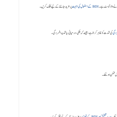
ونے والا ٹیسٹ ہے۔
BDI کے استعمال کی اہمیت
پر مزید جاننے کے لیے کلک کریں۔
دگی
کی شدت کو ظاہر کرتا ہے، جیسے کہ ہلکی، درمیانی، یا شدید افسردگی۔
جدید تحقیق اور BDI کے فوائد
پر مزید جاننے کے لیے کلک کریں۔