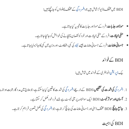
BDI میں مختلف ماڈیولز شامل ہیں جو
افسردگی
کے مختلف پہلوؤں کو جانچتے ہیں:
موڈ اور جذبات
: فرد کے موڈ اور جذبات کا تجزیہ کیا جاتا ہے۔
منفی خیالات
: فرد کے منفی خیالات اور خود کو نقصان پہنچانے کی خواہش کو جانچا جاتا ہے۔
جسمانی علامات
: فرد کے جسمانی علامات جیسے
نیند
کی کمی، تھکاوٹ، اور وزن میں کمی کا جائزہ لیا جاتا ہے۔
BDI کے فوائد
بیک
ڈپریشن
انوینٹری کے فوائد میں شامل ہیں:
افسردگی
کی شدت کی تشخیص
: BDI کے ذریعے
افسردگی
کی شدت کا تعین کیا جا سکتا ہے، جو علاج میں مددگار ثابت ہوتا 
آسان اور موثر ٹیسٹ
: BDI ایک سوالنامہ پر مبنی ٹیسٹ ہے جسے فرد خود مکمل کر سکتا ہے۔
جامع جانچ
: BDI مختلف ذہنی اور جسمانی علامات کی جانچ کرتا ہے، جو
افسردگی
کی مکمل تصویر فراہم کرتا ہے۔
BDI کی اہمیت