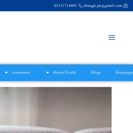
03121714085
dimagh.pk@gmail.com
Assessment
Mental Health
Blogs
Homepage