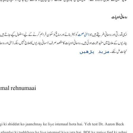
روحانی ادویات
ایسی قدرتی اور روحانی طریقے ہیں جو
ذہنی صحت
کو بہتر بنانے اور دماغ کو سکون فراہم کرنے کے لیے استعمال کیے جاتے ہ
بیماریوں کے علاج میں مفید ثابت ہوئی ہیں۔ روحانی ادویات کا مقصد صرف جسمانی بیماریوں کا علاج نہیں، بلکہ ذہنی اور روح
نجات مل سکے۔
مزید پڑھیں
mmal rehnumaai
gi ki shiddat ko jaanchnay ke liye istemaal hota hai. Yeh test Dr. Aaron Beck
fsurdgi ki tashkhees ke liye istemaal kiya jata hai. BDI ke zariye fard ki zehni