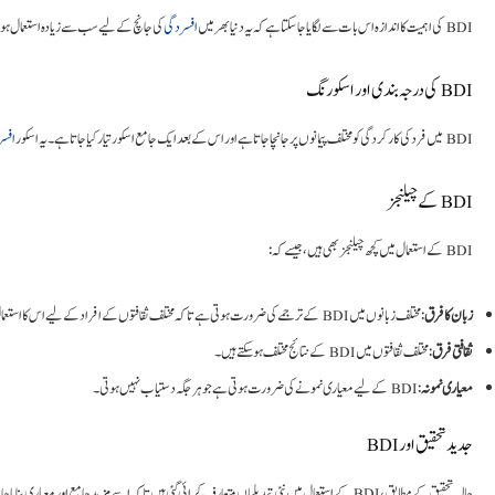
BDI کی اہمیت کا اندازہ اس بات سے لگایا جا سکتا ہے کہ یہ دنیا بھر میں
افسردگی
کی جانچ کے لیے سب سے زیادہ استعمال ہ
BDI کی درجہ بندی اور اسکورنگ
BDI میں فرد کی کارکردگی کو مختلف پیمانوں پر جانچا جاتا ہے اور اس کے بعد ایک جامع اسکور تیار کیا جاتا ہے۔ یہ اسکور
افسر
BDI کے چیلنجز
BDI کے استعمال میں کچھ چیلنجز بھی ہیں، جیسے کہ:
زبان کا فرق
: مختلف زبانوں میں BDI کے ترجمے کی ضرورت ہوتی ہے تاکہ مختلف ثقافتوں کے افراد کے لیے اس کا استعمال ممکن ہو سکے۔
ثقافتی فرق
: مختلف ثقافتوں میں BDI کے نتائج مختلف ہو سکتے ہیں۔
معیاری نمونہ
: BDI کے لیے معیاری نمونے کی ضرورت ہوتی ہے جو ہر جگہ دستیاب نہیں ہوتی۔
جدید تحقیق اور BDI
حالیہ تحقیق کے مطابق، BDI کے استعمال میں نئی تبدیلیاں متعارف کرائی گئی ہیں تاکہ اسے مزید جامع اور معیاری بنایا جا سکے۔