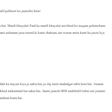
lif pehluon ko jaanchte hain:
ta hai. Manfi khayalat: Fard ke manfi khayalat aur khud ko nuqsan pohanchane
mani aalaamat jaise neend ki kami, thakaan, aur wazan mein kami ka jaeza liya
ddat ka taayun kiya ja sakta hai, jo ilaj mein madadgar sabit hota hai. Aasaan
rd khud mukammal kar sakta hai. Jaami jaanch: BDI mukhtalif zehni aur jismani
faraham karta hai.