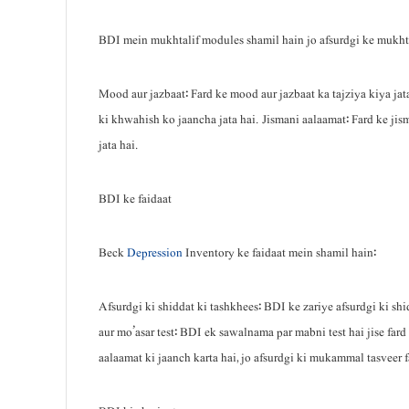
BDI mein mukhtalif modules shamil hain jo afsurdgi ke mukhta
Mood aur jazbaat: Fard ke mood aur jazbaat ka tajziya kiya ja
ki khwahish ko jaancha jata hai. Jismani aalaamat: Fard ke jis
jata hai.
BDI ke faidaat
Beck
Depression
Inventory ke faidaat mein shamil hain:
Afsurdgi ki shiddat ki tashkhees: BDI ke zariye afsurdgi ki shi
aur mo’asar test: BDI ek sawalnama par mabni test hai jise fa
aalaamat ki jaanch karta hai, jo afsurdgi ki mukammal tasveer 