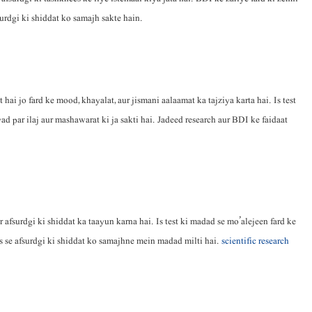
surdgi ki shiddat ko samajh sakte hain.
i jo fard ke mood, khayalat, aur jismani aalaamat ka tajziya karta hai. Is test
iyad par ilaj aur mashawarat ki ja sakti hai. Jadeed research aur BDI ke faidaat
afsurdgi ki shiddat ka taayun karna hai. Is test ki madad se mo’alejeen fard ke
jis se afsurdgi ki shiddat ko samajhne mein madad milti hai.
scientific research