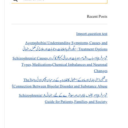
Recent Posts
Import question test
Agoraphobia: Understanding Symptoms, Causes, and
Treatment Options | ایگورافوبیا: علامات، وجوہات اور علاج کی مکمل رہنمائی
شیزوفرینیا: اسباب، اقسام، ادویات اور دماغی کیمیکلز کا کردار Schizophrenia: Causes,
Types, Medications,Chemical Imbalances and Neuronal
Changes
دو قطبی ذہنی بیماری اور مادہ کے استعمال کا غلط رویہ کے درمیان چھپی ہوئی روابط (The
Connection Between Bipolar Disorder and Substance Abuse)
شیزوفرینیا: مریضوں, خاندان اور معاشرے کے لئے رہنمائی Schizophrenia: A
Guide for Patients, Families, and Society