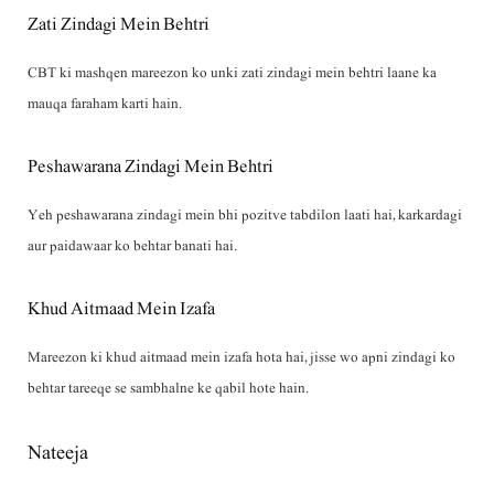
Zati Zindagi Mein Behtri
CBT ki mashqen mareezon ko unki zati zindagi mein behtri laane ka
mauqa faraham karti hain.
Peshawarana Zindagi Mein Behtri
Yeh peshawarana zindagi mein bhi pozitve tabdilon laati hai, karkardagi
aur paidawaar ko behtar banati hai.
Khud Aitmaad Mein Izafa
Mareezon ki khud aitmaad mein izafa hota hai, jisse wo apni zindagi ko
behtar tareeqe se sambhalne ke qabil hote hain.
Nateeja