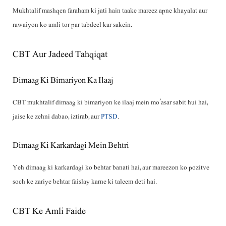
Mukhtalif mashqen faraham ki jati hain taake mareez apne khayalat aur
rawaiyon ko amli tor par tabdeel kar sakein.
CBT Aur Jadeed Tahqiqat
Dimaag Ki Bimariyon Ka Ilaaj
CBT mukhtalif dimaag ki bimariyon ke ilaaj mein mo’asar sabit hui hai,
jaise ke zehni dabao, iztirab, aur
PTSD
.
Dimaag Ki Karkardagi Mein Behtri
Yeh dimaag ki karkardagi ko behtar banati hai, aur mareezon ko pozitve
soch ke zariye behtar faislay karne ki taleem deti hai.
CBT Ke Amli Faide