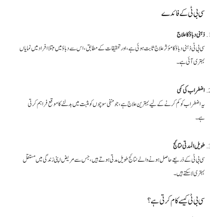
سی بی ٹی کے فائدے
ذہنی دباؤ کا علاج
سی بی ٹی ذہنی دباؤ کا مؤثر علاج ثابت ہوئی ہے، اور تحقیقات کے مطابق، اس سے دباؤ میں مبتلا افراد میں نمایاں
بہتری آئی ہے۔
اضطراب کی کمی
یہ اضطراب کو کم کرنے کے لیے بہترین علاج ہے، جو منفی سوچوں کو مثبت میں بدلنے کا موقع فراہم کرتی
ہے۔
طویل المدتی نتائج
سی بی ٹی کے ذریعے حاصل ہونے والے نتائج طویل مدتی ہوتے ہیں، جس سے مریض اپنی زندگی میں مستقل
بہتری لا سکتے ہیں۔
سی بی ٹی کیسے کام کرتی ہے؟