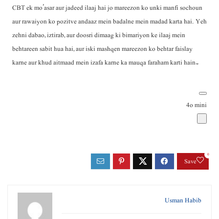
CBT ek mo’asar aur jadeed ilaaj hai jo mareezon ko unki manfi sochoun
aur rawaiyon ko pozitve andaaz mein badalne mein madad karta hai. Yeh
zehni dabao, iztirab, aur doosri dimaag ki bimariyon ke ilaaj mein
behtareen sabit hua hai, aur iski mashqen mareezon ko behtar faislay
karne aur khud aitmaad mein izafa karne ka mauqa faraham karti hain۔
4o mini
0
Save
Usman Habib