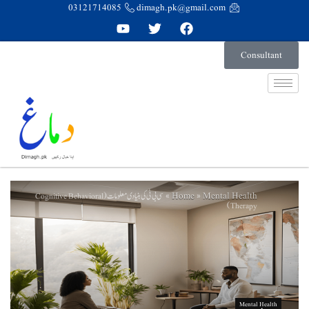
03121714085
dimagh.pk@gmail.com
Consultant
Home
Mental Health
سی بی ٹی کی بنیادی معلومات (Cognitive Behavioral
»
»
Therapy)
Mental Health