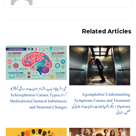
Related Articles
شیزوفرینیا: اسباب، اقسام، ادویات اور دماغی کیمیکلز کا
Agoraphobia: Understanding
کردار Schizophrenia: Causes, Types,
Symptoms, Causes, and Treatment
Medications,Chemical Imbalances
Options | ایگورافوبیا: علامات، وجوہات اور علاج کی
and Neuronal Changes
مکمل رہنمائی