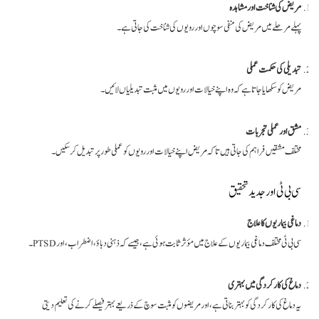
مریض کی شناخت اور مشاہدہ
پہلے مرحلے میں مریض کی منفی سوچوں اور رویوں کی شناخت کی جاتی ہے۔
تبدیلی کی حکمت عملی
مریض کو سکھایا جاتا ہے کہ وہ اپنے خیالات اور رویوں میں مثبت تبدیلیاں لائیں۔
مشق اور عملی تجربات
مختلف مشقیں فراہم کی جاتی ہیں تاکہ مریض اپنے خیالات اور رویوں کو عملی طور پر تبدیل کر سکیں۔
سی بی ٹی اور جدید تحقیق
دماغی بیماریوں کا علاج
سی بی ٹی مختلف دماغی بیماریوں کے علاج میں مؤثر ثابت ہوئی ہے، جیسے کہ ذہنی دباؤ، اضطراب، اور PTSD۔
دماغ کی کارکردگی میں بہتری
یہ دماغ کی کارکردگی کو بہتر بناتی ہے، اور مریضوں کو مثبت سوچ کے ذریعے بہتر فیصلے کرنے کی تعلیم دیتی