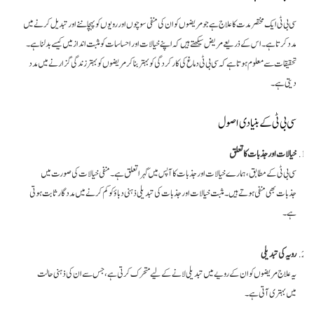
سی بی ٹی ایک مختصر مدت کا علاج ہے جو مریضوں کو ان کی منفی سوچوں اور رویوں کو پہچاننے اور تبدیل کرنے میں
مدد کرتا ہے۔ اس کے ذریعے مریض سیکھتے ہیں کہ اپنے خیالات اور احساسات کو مثبت انداز میں کیسے بدلنا ہے۔
تحقیقات سے معلوم ہوتا ہے کہ سی بی ٹی دماغ کی کارکردگی کو بہتر بنا کر مریضوں کو بہتر زندگی گزارنے میں مدد
دیتی ہے۔
سی بی ٹی کے بنیادی اصول
خیالات اور جذبات کا تعلق
سی بی ٹی کے مطابق، ہمارے خیالات اور جذبات کا آپس میں گہرا تعلق ہے۔ منفی خیالات کی صورت میں
جذبات بھی منفی ہوتے ہیں۔ مثبت خیالات اور جذبات کی تبدیلی ذہنی دباؤ کو کم کرنے میں مددگار ثابت ہوتی
ہے۔
رویہ کی تبدیلی
یہ علاج مریضوں کو ان کے رویے میں تبدیلی لانے کے لیے متحرک کرتی ہے، جس سے ان کی ذہنی حالت
میں بہتری آتی ہے۔