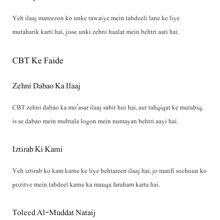
Yeh ilaaj mareezon ko unke rawaiye mein tabdeeli lane ke liye
mutaharik karti hai, jisse unki zehni haalat mein behtri aati hai.
CBT Ke Faide
Zehni Dabao Ka Ilaaj
CBT zehni dabao ka mo’asar ilaaj sabit hui hai, aur tahqiqat ke mutabiq,
is se dabao mein mubtala logon mein numayan behtri aayi hai.
Iztirab Ki Kami
Yeh iztirab ko kam karne ke liye behtareen ilaaj hai, jo manfi sochoun ko
pozitve mein tabdeel karne ka mauqa faraham karta hai.
Toleed Al-Muddat Nataij