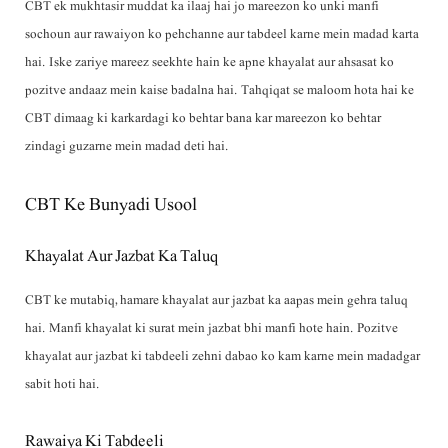
CBT ek mukhtasir muddat ka ilaaj hai jo mareezon ko unki manfi
sochoun aur rawaiyon ko pehchanne aur tabdeel karne mein madad karta
hai. Iske zariye mareez seekhte hain ke apne khayalat aur ahsasat ko
pozitve andaaz mein kaise badalna hai. Tahqiqat se maloom hota hai ke
CBT dimaag ki karkardagi ko behtar bana kar mareezon ko behtar
zindagi guzarne mein madad deti hai.
CBT Ke Bunyadi Usool
Khayalat Aur Jazbat Ka Taluq
CBT ke mutabiq, hamare khayalat aur jazbat ka aapas mein gehra taluq
hai. Manfi khayalat ki surat mein jazbat bhi manfi hote hain. Pozitve
khayalat aur jazbat ki tabdeeli zehni dabao ko kam karne mein madadgar
sabit hoti hai.
Rawaiya Ki Tabdeeli