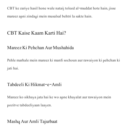
CBT ke zariye hasil hone wale nataij toleed al-muddat hote hain, jisse
mareez apni zindagi mein musalsal behtri la sakte hain.
CBT Kaise Kaam Karti Hai?
Mareez Ki Pehchan Aur Mushahida
Pehle marhale mein mareez ki manfi sochoun aur rawaiyon ki pehchan ki
jati hai.
Tabdeeli Ki Hikmat-e-Amli
Mareez ko sikhaya jata hai ke wo apne khayalat aur rawaiyon mein
pozitve tabdeeliyaan laayen.
Mashq Aur Amli Tajurbaat