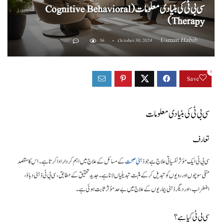
سی بی ٹی کی بنیادی معلومات (Cognitive Behavioral
Therapy)
Usman Habib
56
October 30, 2024
0
Save
سی بی ٹی کی بنیادی معلومات
تعارف
سی بی ٹی ایک مؤثر نفسیاتی علاج ہے جو
ذہنی صحت
کے مسائل کے علاج میں اہم کردار ادا کرتا ہے۔ اس کا مقصد
منفی سوچوں اور رویوں کو تبدیل کر کے مثبت تبدیلیاں لانا ہے۔ جدید تحقیق کے مطابق، سی بی ٹی ذہنی دباؤ،
اضطراب، اور دیگر ذہنی بیماریوں کے علاج میں بے حد مؤثر ثابت ہوئی ہے۔
سی بی ٹی کیا ہے؟