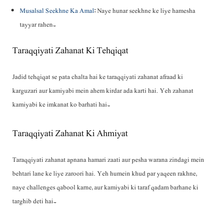
Musalsal Seekhne Ka Amal
: Naye hunar seekhne ke liye hamesha
tayyar rahen۔
Taraqqiyati Zahanat Ki Tehqiqat
Jadid tehqiqat se pata chalta hai ke taraqqiyati zahanat afraad ki
karguzari aur kamiyabi mein ahem kirdar ada karti hai. Yeh zahanat
kamiyabi ke imkanat ko barhati hai۔
Taraqqiyati Zahanat Ki Ahmiyat
Taraqqiyati zahanat apnana hamari zaati aur pesha warana zindagi mein
behtari lane ke liye zaroori hai. Yeh humein khud par yaqeen rakhne,
naye challenges qabool karne, aur kamiyabi ki taraf qadam barhane ki
targhib deti hai۔