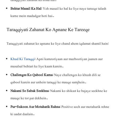
taraqqiyati zahanat ka hissa hai۔
Behtar Masail Ka Hal
: Yeh masail ke hal ke liye naye tareeqe talash
karne mein madadgar hoti hai۔
Taraqqiyati Zahanat Ko Apnane Ke Tareeqe
Taraqqiyati zahanat ko apnane ke liye chand ahem iqdamat shamil hain:
Khud Ki Taraqqi
: Apni kamzoriyaan aur mazbootiyan jaanen aur
musalsal behtari ke liye kaam karein۔
Challenges Ko Qabool Karna
: Naye challenges ko khush dili se
qabool karein aur unhein taraqqi ke mauqe samjhein۔
Nakami Se Sabak Seekhna
: Nakami ko shikast ke bajaye seekhne ke
mauqe ke tor par dekhein۔
Pur-Sukoon Aur Motaharik Rahna
: Positive soch aur motaharik rehne
ki aadat daalain۔