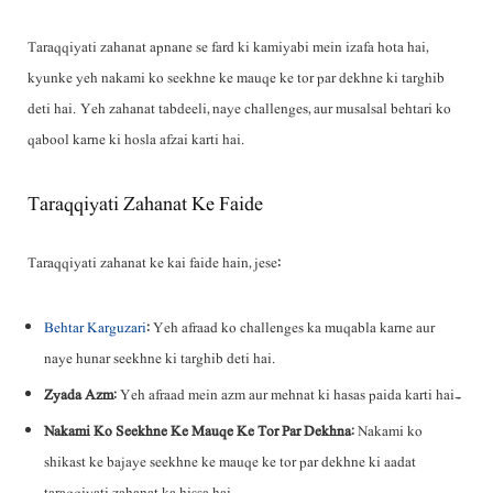
Taraqqiyati zahanat apnane se fard ki kamiyabi mein izafa hota hai,
kyunke yeh nakami ko seekhne ke mauqe ke tor par dekhne ki targhib
deti hai. Yeh zahanat tabdeeli, naye challenges, aur musalsal behtari ko
qabool karne ki hosla afzai karti hai.
Taraqqiyati Zahanat Ke Faide
Taraqqiyati zahanat ke kai faide hain, jese:
Behtar Karguzari
: Yeh afraad ko challenges ka muqabla karne aur
naye hunar seekhne ki targhib deti hai.
Zyada Azm
: Yeh afraad mein azm aur mehnat ki hasas paida karti hai۔
Nakami Ko Seekhne Ke Mauqe Ke Tor Par Dekhna
: Nakami ko
shikast ke bajaye seekhne ke mauqe ke tor par dekhne ki aadat