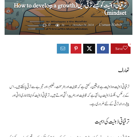
ترقیاتی ذہنیت کو کیسے ترقی دیں (How to develop a growth
mindset)
0
Usman Habib
36
October 26, 2024
0
Save
تعارف
ترقیاتی ذہنیت وہ ذہنیت ہے جو یقین رکھتی ہے کہ قابلیت اور ہنر محنت، تعلیم، اور تجربے سے ترقی پا سکتے ہیں۔ اس
کے برعکس، فکسڈ ذہنیت یہ مانتی ہے کہ قابلیت اور ہنر پیدائشی ہوتے ہیں۔ ترقیاتی ذہنیت کو اپنانا ہماری ذاتی اور
پیشہ ورانہ ترقی کے لئے ضروری ہے۔
ترقیاتی ذہنیت کی اہمیت