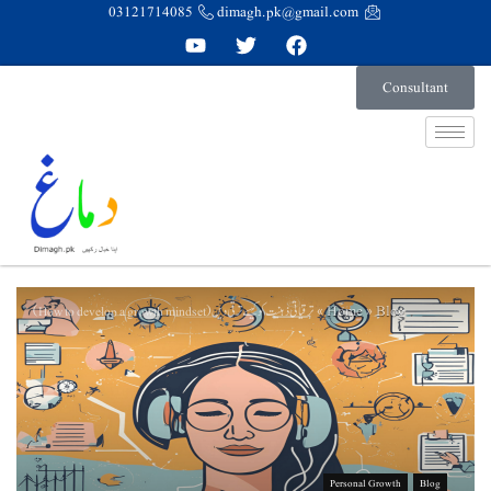
03121714085
dimagh.pk@gmail.com
Consultant
Home
Blog
ترقیاتی ذہنیت کو کیسے ترقی دیں (How to develop a growth mindset)
»
»
Personal Growth
Blog