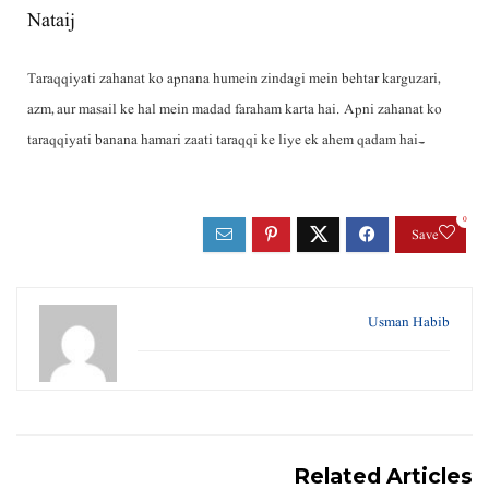
Nataij
Taraqqiyati zahanat ko apnana humein zindagi mein behtar karguzari,
azm, aur masail ke hal mein madad faraham karta hai. Apni zahanat ko
taraqqiyati banana hamari zaati taraqqi ke liye ek ahem qadam hai۔
0
Save
Usman Habib
Related Articles