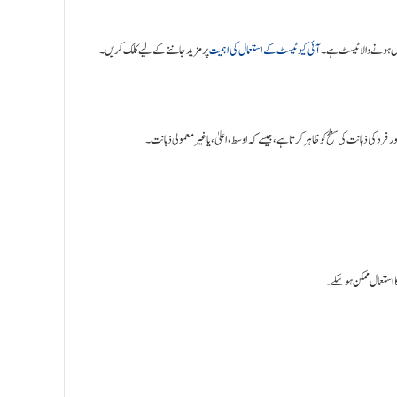
مال ہونے والا ٹیسٹ ہے۔
آئی کیو ٹیسٹ کے استعمال کی اہمیت
پر مزید جاننے کے لیے کلک کریں۔
ر فرد کی ذہانت کی سطح کو ظاہر کرتا ہے، جیسے کہ اوسط، اعلیٰ، یا غیر معمولی ذہانت۔
: تعمال ممکن ہو سکے۔