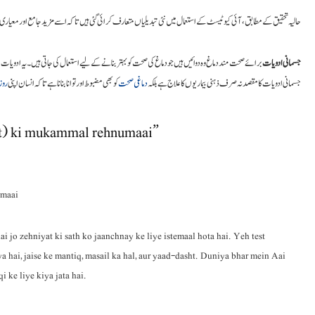
حالیہ تحقیق کے مطابق، آئی کیو ٹیسٹ کے استعمال میں نئی تبدیلیاں متعارف کرائی گئی ہیں تاکہ اسے مزید جامع اور معیاری بن
جسمانی ادویات
برائے صحت مند دماغ وہ دوائیں ہیں جو دماغ کی صحت کو بہتر بنانے کے لیے استعمال کی جاتی ہیں۔ یہ ادویات د
جسمانی ادویات کا مقصد نہ صرف ذہنی بیماریوں کا علاج ہے بلکہ
دماغی صحت
کو بھی مضبوط اور توانا بنانا ہے تاکہ انسان اپنی
روز
nt) ki mukammal rehnumaai”
umaai
i jo zehniyat ki sath ko jaanchnay ke liye istemaal hota hai. Yeh test
a hai, jaise ke mantiq, masail ka hal, aur yaad-dasht. Duniya bhar mein Aai
i ke liye kiya jata hai.