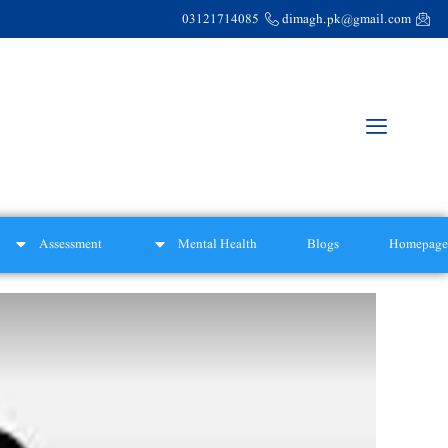
03121714085
dimagh.pk@gmail.com
Assessment
Mental Health
Blogs
Homepage