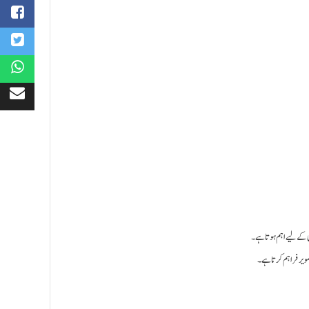
: ی کے لیے اہم ہوتا ہے۔
صویر فراہم کرتا ہے۔