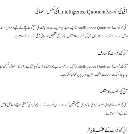
آئی کیو ٹیسٹ (Intelligence Quotient) کی مکمل رہنمائی
ایک معیاری طریقہ ہے جو ذہانت کی سطح کو جانچنے کے لیے استعمال ہوتا ہے۔ یہ ٹیسٹ مختل
کا حل، اور یادداشت۔ دنیا بھر میں آئی کیو ٹیسٹ کا استعمال ذہانت کی تشخیص اور ذاتی ترقی کے لیے کیا جاتا ہے۔
آئی کیو ٹیسٹ کا تعارف
ایک ایسا ٹیسٹ ہے جو ذہنی قابلیت کو جانچتا ہے۔ اس کا استعمال تعلیمی، پیشہ ورانہ، اور کل
جانچا جا سکتا ہے، اور اسے مختلف ذہنی پیمانوں پر پرکھا جا سکتا ہے۔
آئی کیو ٹیسٹ کا مقصد
آئی کیو ٹیسٹ کا بنیادی مقصد فرد کی ذہانت کی سطح کا تعین کرنا ہے۔ اس ٹیسٹ کے ذریعے فرد کی منطقی سوچ، مسائل کا حل، یادد
کے لیے اہم ہوتا ہے۔
آئی کیو ٹیسٹ کے مختلف ماڈیولز