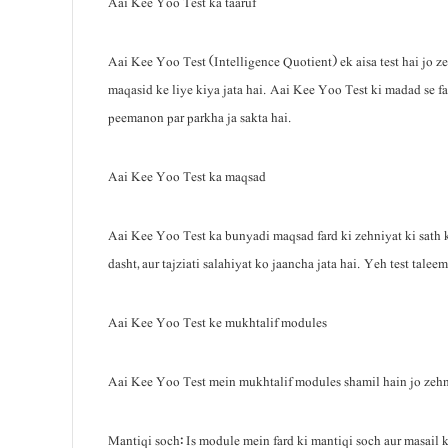
Aai Kee Yoo Test ka taaruf
Aai Kee Yoo Test (Intelligence Quotient) ek aisa test hai jo ze
maqasid ke liye kiya jata hai. Aai Kee Yoo Test ki madad se far
peemanon par parkha ja sakta hai.
Aai Kee Yoo Test ka maqsad
Aai Kee Yoo Test ka bunyadi maqsad fard ki zehniyat ki sath ka 
dasht, aur tajziati salahiyat ko jaancha jata hai. Yeh test tal
Aai Kee Yoo Test ke mukhtalif modules
Aai Kee Yoo Test mein mukhtalif modules shamil hain jo zehn
Mantiqi soch: Is module mein fard ki mantiqi soch aur masail ko