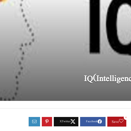
0
Save