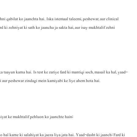
hni qabilat ko jaanchta hai. Iska istemaal taleemi, peshewar, aur clinical
d ki zehniyat ki sath ko jaancha ja sakta hai, aur isay mukhtalif zehni
taayun karna hai. Is test ke zariye fard ki mantiqi soch, masail ka hal, yaad-
eemi aur peshewar zindagi mein kamiyabi ke liye ahem hota hai.
iyat ke mukhtalif pehluon ko jaanchte hain:
 hal karne ki salahiyat ka jaeza liya jata hai. Yaad-dasht ki jaanch: Fard ki