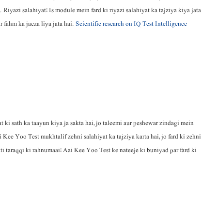
Riyazi salahiyat: Is module mein fard ki riyazi salahiyat ka tajziya kiya jata
 fahm ka jaeza liya jata hai.
Scientific research on IQ Test Intelligence
t ki sath ka taayun kiya ja sakta hai, jo taleemi aur peshewar zindagi mein
 Kee Yoo Test mukhtalif zehni salahiyat ka tajziya karta hai, jo fard ki zehni
ti taraqqi ki rahnumaai: Aai Kee Yoo Test ke nateeje ki buniyad par fard ki