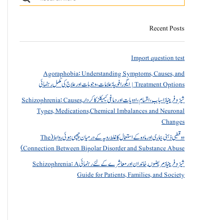
Recent Posts
Import question test
Agoraphobia: Understanding Symptoms, Causes, and
Treatment Options | ایگورافوبیا: علامات، وجوہات اور علاج کی مکمل رہنمائی
شیزوفرینیا: اسباب، اقسام، ادویات اور دماغی کیمیکلز کا کردار Schizophrenia: Causes,
Types, Medications,Chemical Imbalances and Neuronal
Changes
دو قطبی ذہنی بیماری اور مادہ کے استعمال کا غلط رویہ کے درمیان چھپی ہوئی روابط (The
Connection Between Bipolar Disorder and Substance Abuse)
شیزوفرینیا: مریضوں, خاندان اور معاشرے کے لئے رہنمائی Schizophrenia: A
Guide for Patients, Families, and Society