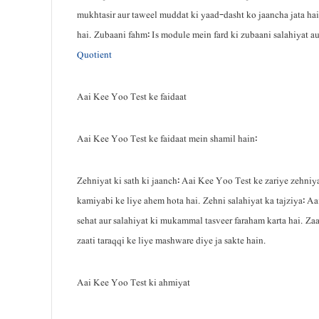
mukhtasir aur taweel muddat ki yaad-dasht ko jaancha jata hai. 
hai. Zubaani fahm: Is module mein fard ki zubaani salahiyat aur
Quotient
Aai Kee Yoo Test ke faidaat
Aai Kee Yoo Test ke faidaat mein shamil hain:
Zehniyat ki sath ki jaanch: Aai Kee Yoo Test ke zariye zehniya
kamiyabi ke liye ahem hota hai. Zehni salahiyat ka tajziya: Aai
sehat aur salahiyat ki mukammal tasveer faraham karta hai. Zaa
zaati taraqqi ke liye mashware diye ja sakte hain.
Aai Kee Yoo Test ki ahmiyat