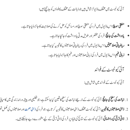
آئی کیو ٹیسٹ میں مختلف ماڈیولز شامل ہیں جو ذہانت کے مختلف پہلوؤں کو جانچتے ہیں:
منطقی سوچ
: اس ماڈیول میں فرد کی منطقی سوچ اور مسائل کو حل کرنے کی صلاحیت کا جائزہ لیا جاتا ہے۔
یادداشت کی جانچ
: فرد کی مختصر اور طویل مدتی یادداشت کو جانچا جاتا ہے۔
ریاضیاتی صلاحیتیں
: اس ماڈیول میں فرد کی ریاضیاتی صلاحیتوں کا تجزیہ کیا جاتا ہے۔
زبانی فہم
: اس ماڈیول میں فرد کی زبانی صلاحیتوں اور فہم کا جائزہ لیا جاتا ہے۔
آئی کیو ٹیسٹ کے فوائد
آئی کیو ٹیسٹ کے فوائد میں شامل ہیں:
ذہانت کی سطح کی جانچ
آئی کیو ٹیسٹ کے ذریعے ذہانت کی سطح کا تعین کیا جا سکتا ہے، جو تعلیمی اور پیشہ ورانہ زندگی میں کامیاب
ذہنی صلاحیتوں کا تجزیہ
: آئی کیو ٹیسٹ مختلف ذہنی صلاحیتوں کا تجزیہ کرتا ہے، جو فرد کی
ذہنی صحت
اور صلاحیتوں کی مکمل ت
ذاتی ترقی کی راہنمائی
: آئی کیو ٹیسٹ کے نتائج کی بنیاد پر فرد کی ذاتی ترقی کے لیے مشورے دیے جا سکتے ہیں۔