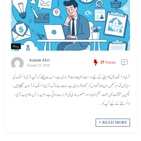
Blog
Azeem Alvi
37
Views
October 23, 2024
فری لانسنگ میں کامیابی کے لیے درست ذہنیت بہت ضروری ہے۔ اس سے پہلے کہ آپ فری لانسنگ کی
دنیا میں قدم رکھیں، ان غلط فہمیوں کو سمجھنا ضروری ہے۔ بہت سے لوگ فری لانسنگ کو آسان سمجھتے ہیں،
لیکن یہ حقیقت میں محنت، نظم و ضبط، اور منصوبہ بندی کی ضرورت ہوتی ہے۔ مزید برآں، کامیاب فری
لانسر بننے کے لیے آپ کو ...
READ MORE +