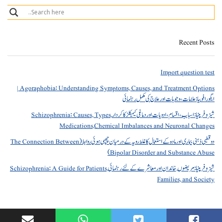
Recent Posts
Import question test
Agoraphobia: Understanding Symptoms, Causes, and Treatment Options |
ایگورافوبیا: علامات، وجوہات اور علاج کی مکمل رہنمائی
شیزوفرینیا: اسباب، اقسام، ادویات اور دماغی کیمیکلز کا کردار Schizophrenia: Causes, Types,
Medications,Chemical Imbalances and Neuronal Changes
دو قطبی ذہنی بیماری اور مادہ کے استعمال کا غلط رویہ کے درمیان چھپی ہوئی روابط (The Connection Between
Bipolar Disorder and Substance Abuse)
شیزوفرینیا: مریضوں, خاندان اور معاشرے کے لئے رہنمائی Schizophrenia: A Guide for Patients,
Families, and Society