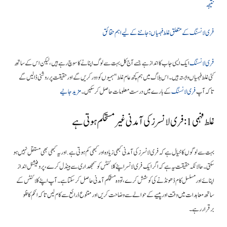
نتیجہ
فری لانسنگ کے متعلق غلط فہمیاں: جاننے کے لیے اہم حقائق
فری لانسنگ
ایک ایسی جاب کا انداز ہے جسے آج کل بہت سے لوگ اپنانے کا سوچ رہے ہیں، لیکن اس کے ساتھ
کئی غلط فہمیاں وابستہ ہیں۔ اس بلاگ میں ہم کچھ عام غلط “ہمیوں کو دور کریں گے اور حقیقت پر روشنی ڈالیں گے
تاکہ آپ
فری لانسنگ
کے بارے میں درست معلومات حاصل کر سکیں۔
مزید جانیے
غلط فہمی 1: فری لانسرز کی آمدنی غیر مستحکم ہوتی ہے
بہت سے لوگوں کا خیال ہے کہ فری لانسرز کی آمدنی کبھی زیادہ اور کبھی کم ہوتی ہے. اور یہ کبھی بھی مستقل نہیں ہو
سکتی۔ حالانکہ حقیقت یہ ہے کہ اگر ایک فری لانسر اپنے کلائنٹس کو سمجھداری سے ہینڈل کرے، پروفیشنل انداز
اپنائے اور مسلسل کام ڈھونڈنے کی کوشش کرے، تو وہ مستحکم آمدنی حاصل کر سکتا ہے۔ آپ اپنے کلائنٹس کے
ساتھ معاہدات میں وقت اور پیسے کے حوالے سے وضاحت کریں اور متنوع ذرائع سے کام لیں تاکہ انکم کا فلو
برقرار رہے۔