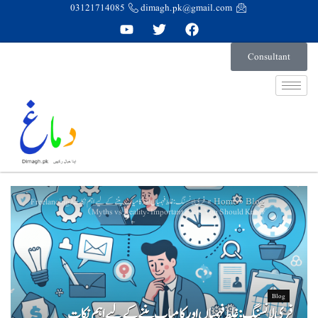
03121714085
dimagh.pk@gmail.com
Consultant
Home
Blog
»
»
فری لانسنگ: غلط فہمیاں اور کامیاب بننے کے لیے اہم نکات (Freelancing
Myths vs Reality: Important Facts You Should Know)
Blog
فری لانسنگ: غلط فہمیاں اور کامیاب بننے کے لیے اہم نکات