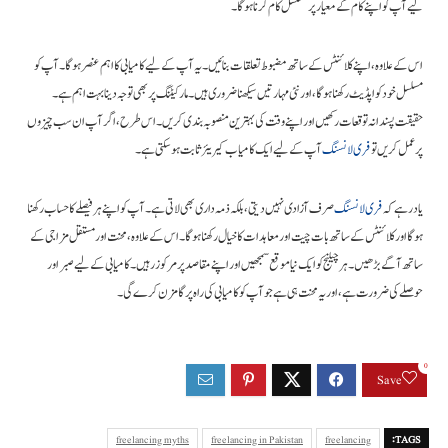
لیے آپ کو اپنے کام کے معیار پر مسلسل کام کرنا ہوگا۔
اس کے علاوہ، اپنے کلائنٹس کے ساتھ مضبوط تعلقات بنائیں۔ یہ آپ کے لیے کامیابی کا اہم عنصر ہوگا۔ آپ کو
مسلسل خود کو اپڈیٹ رکھنا ہوگا، اور نئی مہارتیں سیکھنا ضروری ہیں۔ مارکیٹنگ پر بھی توجہ دینا بہت اہم ہے۔
حقیقت پسندانہ توقعات رکھیں اور اپنے وقت کی بہترین منصوبہ بندی کریں۔ اس طرح، اگر آپ ان سب چیزوں
پر عمل کریں تو
فری لانسنگ
آپ کے لیے ایک کامیاب کیریئر ثابت ہو سکتی ہے۔
یاد رہے کہ
فری لانسنگ
صرف آزادی نہیں دیتی، بلکہ ذمہ داری بھی لاتی ہے۔ آپ کو اپنے ہر فیصلے کا حساب رکھنا
ہوگا اور کلائنٹس کے ساتھ بات چیت اور معاہدات کا خیال رکھنا ہوگا۔ اس کے علاوہ، محنت اور مستقل مزاجی کے
ساتھ آگے بڑھیں۔ ہر چیلنج کو ایک نیا موقع سمجھیں اور اپنے مقاصد پر مرکوز رہیں۔ کامیابی کے لیے صبر اور
حوصلے کی ضرورت ہے، اور یہ محنت ہی ہے جو آپ کو کامیابی کی راہ پر گامزن کرے گی۔
0
Save
freelancing myths
freelancing in Pakistan
freelancing
TAGS: