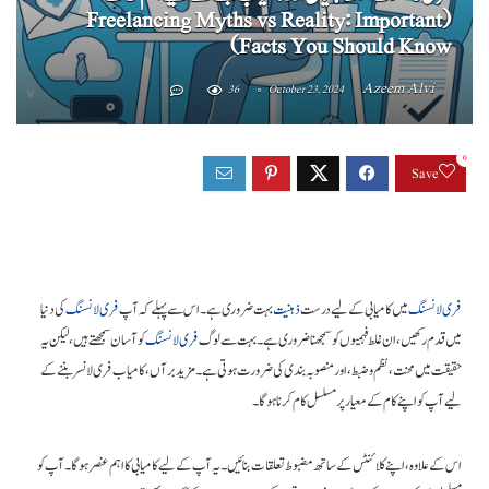
(Freelancing Myths vs Reality: Important
Facts You Should Know)
Azeem Alvi
36
October 23, 2024
0
Save
فری لانسنگ
میں کامیابی کے لیے درست
ذہنیت
بہت ضروری ہے۔ اس سے پہلے کہ آپ
فری لانسنگ
کی دنیا
میں قدم رکھیں، ان غلط فہمیوں کو سمجھنا ضروری ہے۔ بہت سے لوگ
فری لانسنگ
کو آسان سمجھتے ہیں، لیکن یہ
حقیقت میں محنت، نظم و ضبط، اور منصوبہ بندی کی ضرورت ہوتی ہے۔ مزید برآں، کامیاب فری لانسر بننے کے
لیے آپ کو اپنے کام کے معیار پر مسلسل کام کرنا ہوگا۔
اس کے علاوہ، اپنے کلائنٹس کے ساتھ مضبوط تعلقات بنائیں۔ یہ آپ کے لیے کامیابی کا اہم عنصر ہوگا۔ آپ کو