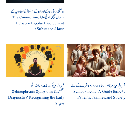
دو قطبی ذہنی بیماری اور مادہ کے استعمال کا غلط رویہ کے
درمیان چھپی ہوئی روابط (The Connection
Between Bipolar Disorder and
Substance Abuse)
شیزوفرینیا: مریضوں, خاندان اور معاشرے کے لئے
شیزوفرینیا کی علامات اور ابتدائی
رہنمائی Schizophrenia: A Guide for
تشخیص Schizophrenia Symptoms &
Diagnostics: Recognising the Early
Patients, Families, and Society
Signs