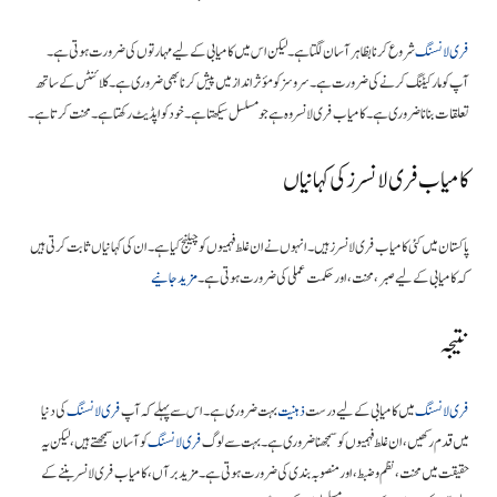
فری لانسنگ
شروع کرنا بظاہر آسان لگتا ہے۔ لیکن اس میں کامیابی کے لیے مہارتوں کی ضرورت ہوتی ہے۔
آپ کو مارکیٹنگ کرنے کی ضرورت ہے۔ سروسز کو مؤثر انداز میں پیش کرنا بھی ضروری ہے۔ کلائنٹس کے ساتھ
تعلقات بنانا ضروری ہے۔ کامیاب فری لانسر وہ ہے جو مسلسل سیکھتا ہے۔ خود کو اپڈیٹ رکھتا ہے۔ محنت کرتا ہے۔
کامیاب فری لانسرز کی کہانیاں
پاکستان میں کئی کامیاب فری لانسرز ہیں۔ انہوں نے ان غلط فہمیوں کو چیلنج کیا ہے۔ ان کی کہانیاں ثابت کرتی ہیں
کہ کامیابی کے لیے صبر، محنت، اور حکمت عملی کی ضرورت ہوتی ہے۔
مزید جانیے
نتیجہ
فری لانسنگ
میں کامیابی کے لیے درست
ذہنیت
بہت ضروری ہے۔ اس سے پہلے کہ آپ
فری لانسنگ
کی دنیا
میں قدم رکھیں، ان غلط فہمیوں کو سمجھنا ضروری ہے۔ بہت سے لوگ
فری لانسنگ
کو آسان سمجھتے ہیں، لیکن یہ
حقیقت میں محنت، نظم و ضبط، اور منصوبہ بندی کی ضرورت ہوتی ہے۔ مزید برآں، کامیاب فری لانسر بننے کے