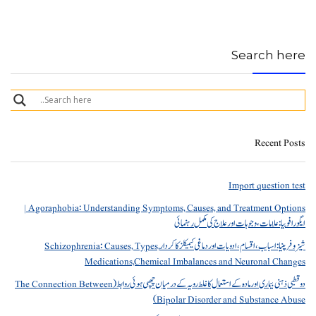
Search here
Recent Posts
Import question test
Agoraphobia: Understanding Symptoms, Causes, and Treatment Options |
ایگورافوبیا: علامات، وجوہات اور علاج کی مکمل رہنمائی
شیزوفرینیا: اسباب، اقسام، ادویات اور دماغی کیمیکلز کا کردار Schizophrenia: Causes, Types,
Medications,Chemical Imbalances and Neuronal Changes
دو قطبی ذہنی بیماری اور مادہ کے استعمال کا غلط رویہ کے درمیان چھپی ہوئی روابط (The Connection Between
Bipolar Disorder and Substance Abuse)