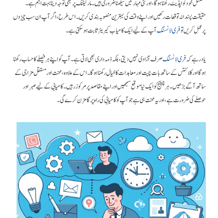
مسلسل خود کو اپڈیٹ رکھنا ہوگا، اور نئی مہارتیں سیکھنا ضروری ہیں۔ مارکیٹنگ پر بھی توجہ دینا بہت اہم ہے۔
حقیقت پسندانہ توقعات رکھیں اور اپنے وقت کی بہترین منصوبہ بندی کریں۔ اس طرح، اگر آپ ان سب چیزوں
پر عمل کریں تو
فری لانسنگ
آپ کے لیے ایک کامیاب کیریئر ثابت ہو سکتی ہے۔
یاد رہے کہ
فری لانسنگ
صرف آزادی نہیں دیتی، بلکہ ذمہ داری بھی لاتی ہے۔ آپ کو اپنے ہر فیصلے کا حساب رکھنا
ہوگا اور کلائنٹس کے ساتھ بات چیت اور معاہدات کا خیال رکھنا ہوگا۔ اس کے علاوہ، محنت اور مستقل مزاجی کے
ساتھ آگے بڑھیں۔ ہر چیلنج کو ایک نیا موقع سمجھیں اور اپنے مقاصد پر مرکوز رہیں۔ کامیابی کے لیے صبر اور
حوصلے کی ضرورت ہے، اور یہ محنت ہی ہے جو آپ کو کامیابی کی راہ پر گامزن کرے گی۔