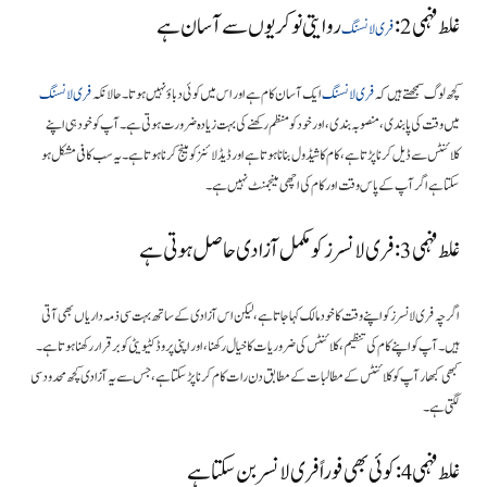
غلط فہمی 2:
روایتی نوکریوں سے آسان ہے
فری لانسنگ
کچھ لوگ سمجھتے ہیں کہ
فری لانسنگ
ایک آسان کام ہے اور اس میں کوئی دباؤ نہیں ہوتا۔ حالانکہ
فری لانسنگ
میں وقت کی پابندی، منصوبہ بندی، اور خود کو منظم رکھنے کی بہت زیادہ ضرورت ہوتی ہے۔ آپ کو خود ہی اپنے
کلائنٹس سے ڈیل کرنا پڑتا ہے، کام کا شیڈول بنانا ہوتا ہے اور ڈیڈ لائنز کو مینج کرنا ہوتا ہے۔ یہ سب کافی مشکل ہو
سکتا ہے اگر آپ کے پاس وقت اور کام کی اچھی مینجمنٹ نہیں ہے۔
غلط فہمی 3: فری لانسرز کو مکمل آزادی حاصل ہوتی ہے
اگرچہ فری لانسرز کو اپنے وقت کا خود مالک کہا جاتا ہے، لیکن اس آزادی کے ساتھ بہت سی ذمہ داریاں بھی آتی
ہیں۔ آپ کو اپنے کام کی تنظیم، کلائنٹس کی ضروریات کا خیال رکھنا، اور اپنی پروڈکٹیویٹی کو برقرار رکھنا ہوتا ہے۔
کبھی کبھار آپ کو کلائنٹس کے مطالبات کے مطابق دن رات کام کرنا پڑ سکتا ہے، جس سے یہ آزادی کچھ محدود سی
لگتی ہے۔
غلط فہمی 4: کوئی بھی فوراً فری لانسر بن سکتا ہے