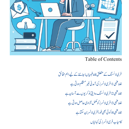
Table of Contents
فری لانسنگ کے متعلق غلط فہمیاں: جاننے کے لیے اہم حقائق
غلط فہمی 1: فری لانسرز کی آمدنی غیر مستحکم ہوتی ہے
غلط فہمی 2: فری لانسنگ روایتی نوکریوں سے آسان ہے
غلط فہمی 3: فری لانسرز کو مکمل آزادی حاصل ہوتی ہے
غلط فہمی 4: کوئی بھی فوراً فری لانسر بن سکتا ہے
کامیاب فری لانسرز کی کہانیاں