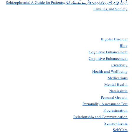
شیزوفرینیا: مریضوں, خاندان اور معاشرے کے لئے رہنمائی Schizophrenia: A Guide for Patients,
Families, and Society
Bipolar Disorder
Blog
Cognitive Enhancement
Cognitive Enhancement
Creativity
Health and Wellbeing
Medications
Mental Health
Narcissistic
Personal Growth
Personality Assessment Test
Procrastination
Relationship and Communication
Schizophrenia
Self Care