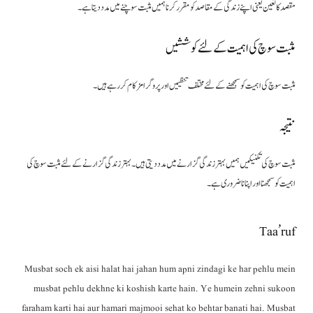
مقصد کا تعین یعنی اپنے زندگی کے مقاصد کو مقرر کرنا ہمیں مثبت سوچنے میں مدد دیتا ہے۔
مثبت سوچ کی اہمیت کے لئے کوششیں
مثبت سوچ کی اہمیت کو سمجھنے کے لئے مختلف تنظیمیں اور پروگرامز کام کر رہے ہیں۔
نتیجہ
مثبت سوچ کی تکنیکیں ہمیں بہتر زندگی گزارنے میں مدد دیتی ہیں۔ بہتر زندگی گزارنے کے لئے مثبت سوچ کی
اہمیت کو سمجھنا اور اپنانا ضروری ہے۔
Taa’ruf
Musbat soch ek aisi halat hai jahan hum apni zindagi ke har pehlu mein
musbat pehlu dekhne ki koshish karte hain. Ye humein zehni sukoon
faraham karti hai aur hamari majmooi sehat ko behtar banati hai. Musbat