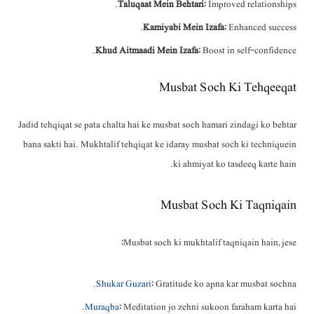
Taluqaat Mein Behtari
: Improved relationships.
Kamiyabi Mein Izafa
: Enhanced success.
Khud Aitmaadi Mein Izafa
: Boost in self-confidence.
Musbat Soch Ki Tehqeeqat
Jadid tehqiqat se pata chalta hai ke musbat soch hamari zindagi ko behtar
bana sakti hai. Mukhtalif tehqiqat ke idaray musbat soch ki techniquein
ki ahmiyat ko tasdeeq karte hain.
Musbat Soch Ki Taqniqain
Musbat soch ki mukhtalif taqniqain hain, jese:
Shukar Guzari
: Gratitude ko apna kar musbat sochna.
Muraqba
: Meditation jo zehni sukoon faraham karta hai.