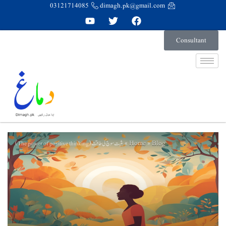
03121714085
dimagh.pk@gmail.com
Consultant
Home
Blog
مثبت سوچ کی طاقت (The power of positive thinking)
»
»