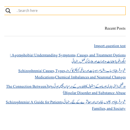
Recent Posts
Import question test
Agoraphobia: Understanding Symptoms, Causes, and Treatment Options |
ایگورافوبیا: علامات، وجوہات اور علاج کی مکمل رہنمائی
شیزوفرینیا: اسباب، اقسام، ادویات اور دماغی کیمیکلز کا کردار Schizophrenia: Causes, Types,
Medications,Chemical Imbalances and Neuronal Changes
دو قطبی ذہنی بیماری اور مادہ کے استعمال کا غلط رویہ کے درمیان چھپی ہوئی روابط (The Connection Between
Bipolar Disorder and Substance Abuse)
شیزوفرینیا: مریضوں, خاندان اور معاشرے کے لئے رہنمائی Schizophrenia: A Guide for Patients,
Families, and Society