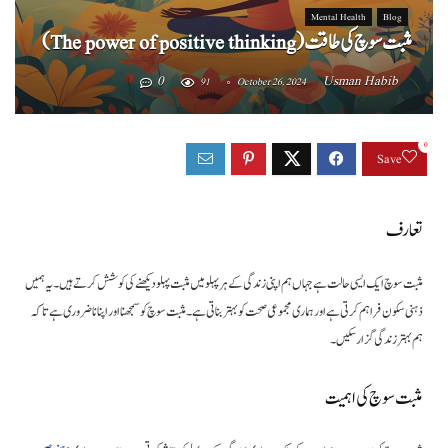
Mental Health
Blog
مثبت سوچ کی طاقت (The power of positive thinking)
0
Usman Habib
91
October 26, 2024
0
Save
تعارف
مثبت سوچ ایک ایسی حالت ہے جہاں ہم اپنی زندگی کے ہر پہلو میں مثبت پہلو دیکھنے کی کوشش کرتے ہیں۔ یہ ہمیں
ذہنی سکون فراہم کرتی ہے اور ہماری مجموعی صحت کو بہتر بناتی ہے۔ مثبت سوچ کو سمجھنا اور اپنانا ضروری ہے تاکہ
ہم بہتر زندگی گزار سکیں۔
مثبت سوچ کی اہمیت