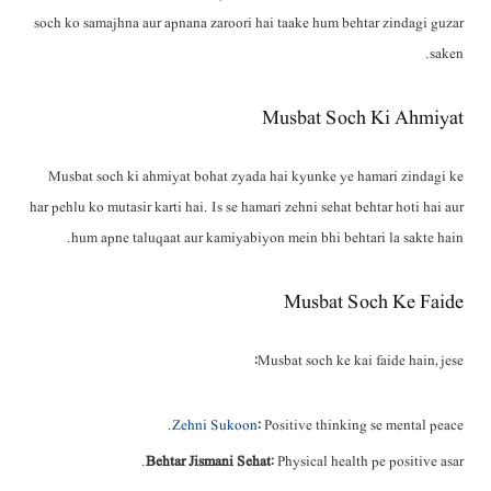
soch ko samajhna aur apnana zaroori hai taake hum behtar zindagi guzar
saken.
Musbat Soch Ki Ahmiyat
Musbat soch ki ahmiyat bohat zyada hai kyunke ye hamari zindagi ke
har pehlu ko mutasir karti hai. Is se hamari zehni sehat behtar hoti hai aur
hum apne taluqaat aur kamiyabiyon mein bhi behtari la sakte hain.
Musbat Soch Ke Faide
Musbat soch ke kai faide hain, jese:
Zehni Sukoon
: Positive thinking se mental peace.
Behtar Jismani Sehat
: Physical health pe positive asar.