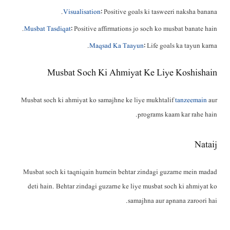
Visualisation
: Positive goals ki tasweeri naksha banana.
Musbat Tasdiqat
: Positive affirmations jo soch ko musbat banate hain.
Maqsad Ka Taayun
: Life goals ka tayun karna.
Musbat Soch Ki Ahmiyat Ke Liye Koshishain
Musbat soch ki ahmiyat ko samajhne ke liye mukhtalif
tanzeemain
aur
programs kaam kar rahe hain.
Nataij
Musbat soch ki taqniqain humein behtar zindagi guzarne mein madad
deti hain. Behtar zindagi guzarne ke liye musbat soch ki ahmiyat ko
samajhna aur apnana zaroori hai.