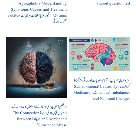
Agoraphobia: Understanding
Import question test
Symptoms, Causes, and Treatment
Options | ایگورافوبیا: علامات، وجوہات اور علاج کی
مکمل رہنمائی
شیزوفرینیا: اسباب، اقسام، ادویات اور دماغی کیمیکلز کا
کردار Schizophrenia: Causes, Types,
Medications,Chemical Imbalances
and Neuronal Changes
دو قطبی ذہنی بیماری اور مادہ کے استعمال کا غلط رویہ کے
درمیان چھپی ہوئی روابط (The Connection
Between Bipolar Disorder and
Substance Abuse)