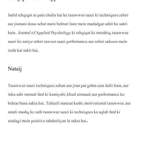
Jadid tehqiqat se pata chalta hai ke tasawwur saazi ki techniques zehni
aur jismani dono sehat mein behtari lane mein madadgar sabit ho sakti
hain.
Journal of Applied Psychology
ki tehqiqat ke mutabiq, tasawwur
saazi ke zariye zehni tasveer saazi performance aur zehni sukoon mein
izafa kar sakti hai.
Nataij
Tasawwur saazi techniques zehan aur jism par gehra asar dalti hain, aur
inka sahi istemal fard ki kamiyabi, khud aitmaad, aur performance ko
behtar bana sakta hai. Tafseeli manzar kashi, motivational tasawwur, aur
amali mashq ke sath tasawwur saazi ki techniques ka aqlab fard ki
zindagi mein positive tabdeeliyan la sakta hai۔