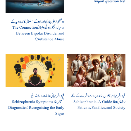
Import question test
دو قطبی ذہنی بیماری اور مادہ کے استعمال کا غلط رویہ کے
درمیان چھپی ہوئی روابط (The Connection
Between Bipolar Disorder and
Substance Abuse)
شیزوفرینیا: مریضوں, خاندان اور معاشرے کے لئے
شیزوفرینیا کی علامات اور ابتدائی
رہنمائی Schizophrenia: A Guide for
تشخیص Schizophrenia Symptoms &
Diagnostics: Recognising the Early
Patients, Families, and Society
Signs