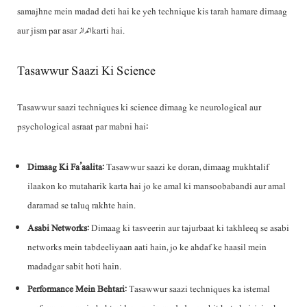
samajhne mein madad deti hai ke yeh technique kis tarah hamare dimaag
aur jism par asar انداز karti hai.
Tasawwur Saazi Ki Science
Tasawwur saazi techniques ki science dimaag ke neurological aur
psychological asraat par mabni hai:
Dimaag Ki Fa’aalita
: Tasawwur saazi ke doran, dimaag mukhtalif
ilaakon ko mutaharik karta hai jo ke amal ki mansoobabandi aur amal
daramad se taluq rakhte hain.
Asabi Networks
: Dimaag ki tasveerin aur tajurbaat ki takhleeq se asabi
networks mein tabdeeliyaan aati hain, jo ke ahdaf ke haasil mein
madadgar sabit hoti hain.
Performance Mein Behtari
: Tasawwur saazi techniques ka istemal