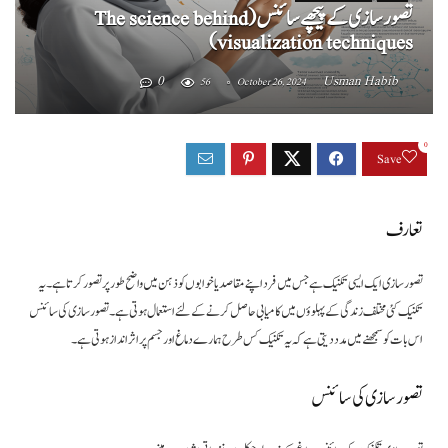
تصور سازی کے پیچھے سائنس (The science behind
visualization techniques)
0
Usman Habib
56
October 26, 2024
0
Save
تعارف
تصور سازی ایک ایسی تکنیک ہے جس میں فرد اپنے مقاصد یا خوابوں کو ذہن میں واضح طور پر تصور کرتا ہے۔ یہ
تکنیک کئی مختلف زندگی کے پہلوؤں میں کامیابی حاصل کرنے کے لئے استعمال ہوتی ہے۔ تصور سازی کی سائنس
اس بات کو سمجھنے میں مدد دیتی ہے کہ یہ تکنیک کس طرح ہمارے دماغ اور جسم پر اثر انداز ہوتی ہے۔
تصور سازی کی سائنس