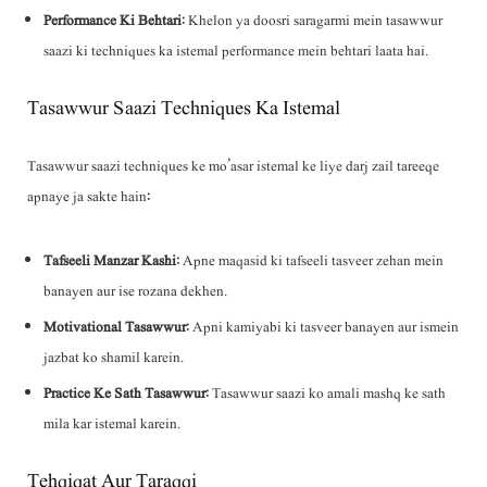
Performance Ki Behtari
: Khelon ya doosri saragarmi mein tasawwur
saazi ki techniques ka istemal performance mein behtari laata hai.
Tasawwur Saazi Techniques Ka Istemal
Tasawwur saazi techniques ke mo’asar istemal ke liye darj zail tareeqe
apnaye ja sakte hain:
Tafseeli Manzar Kashi
: Apne maqasid ki tafseeli tasveer zehan mein
banayen aur ise rozana dekhen.
Motivational Tasawwur
: Apni kamiyabi ki tasveer banayen aur ismein
jazbat ko shamil karein.
Practice Ke Sath Tasawwur
: Tasawwur saazi ko amali mashq ke sath
mila kar istemal karein.
Tehqiqat Aur Taraqqi