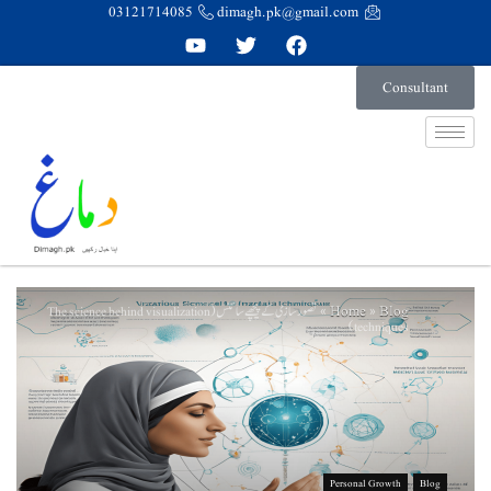
03121714085
dimagh.pk@gmail.com
Consultant
Home
Blog
تصور سازی کے پیچھے سائنس (The science behind visualization
»
»
techniques)
Personal Growth
Blog