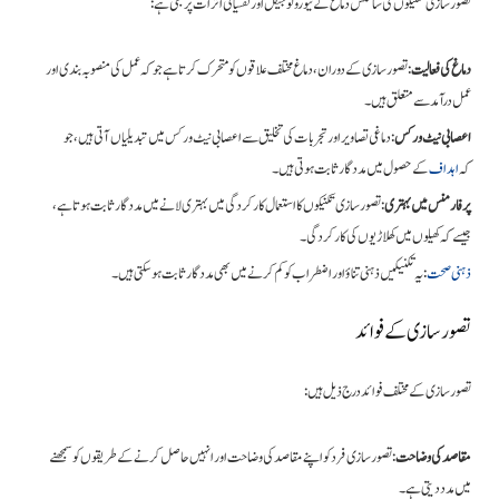
تصور سازی تکنیکوں کی سائنس دماغ کے نیورولوجیکل اور نفسیاتی اثرات پر مبنی ہے:
دماغ کی فعالیت
: تصور سازی کے دوران، دماغ مختلف علاقوں کو متحرک کرتا ہے جو کہ عمل کی منصوبہ بندی اور
عمل درآمد سے متعلق ہیں۔
اعصابی نیٹ ورکس
: دماغی تصاویر اور تجربات کی تخلیق سے اعصابی نیٹ ورکس میں تبدیلیاں آتی ہیں، جو
کہ
اہداف
کے حصول میں مددگار ثابت ہوتی ہیں۔
پرفارمنس میں بہتری
: تصور سازی تکنیکوں کا استعمال کارکردگی میں بہتری لانے میں مددگار ثابت ہوتا ہے،
جیسے کہ کھیلوں میں کھلاڑیوں کی کارکردگی۔
ذہنی صحت
: یہ تکنیکیں ذہنی تناؤ اور اضطراب کو کم کرنے میں بھی مددگار ثابت ہو سکتی ہیں۔
تصور سازی کے فوائد
تصور سازی کے مختلف فوائد درج ذیل ہیں:
مقاصد کی وضاحت
: تصور سازی فرد کو اپنے مقاصد کی وضاحت اور انہیں حاصل کرنے کے طریقوں کو سمجھنے
میں مدد دیتی ہے۔