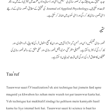
جدید تحقیق سے پتہ چلتا ہے کہ تصور سازی کی تکنیکیں ذہنی اور جسمانی دونوں صحت میں بہتری لانے میں مددگار
کی تحقیق کے مطابق، تصور سازی کے ذریعے
Journal of Applied Psychology
ثابت ہو سکتی ہیں۔
ذہنی تصویر سازی کارکردگی اور ذہنی سکون میں اضافہ کر سکتی ہے۔
نتیجہ
تصور سازی تکنیکیں ذہن اور جسم پر گہرا اثر ڈالتی ہیں، اور ان کا صحیح استعمال فرد کی کامیابی، خود اعتمادی، اور
کارکردگی کو بہتر بنا سکتا ہے۔ تفصیلی منظر کشی، موٹیویشنل تصور سازی، اور عملی مشق کے ساتھ تصور سازی کی
تکنیکوں کا اطلاق فرد کی زندگی میں مثبت تبدیلیاں لا سکتا ہے۔
Taa’ruf
Tasawwur saazi (Visualization) ek aisi technique hai jismein fard apne
maqasid ya khwabon ko zehan mein wazeh tor par tasawwur karta hai.
Yeh technique kai mukhtalif zindagi ke pehluon mein kamiyabi hasil
karne ke liye istemal hoti hai. Tasawwur saazi ki science is baat ko