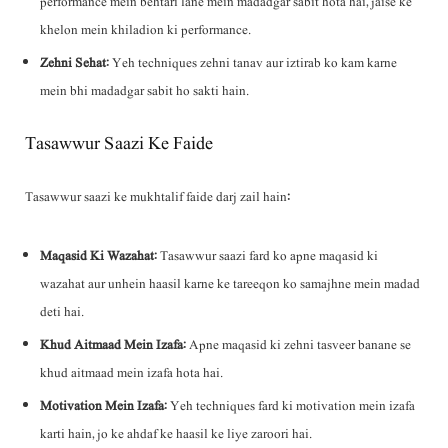
performance mein behtari lane mein madadgar sabit hota hai, jaise ke
khelon mein khiladion ki performance.
Zehni Sehat
: Yeh techniques zehni tanav aur iztirab ko kam karne
mein bhi madadgar sabit ho sakti hain.
Tasawwur Saazi Ke Faide
Tasawwur saazi ke mukhtalif faide darj zail hain:
Maqasid Ki Wazahat
: Tasawwur saazi fard ko apne maqasid ki
wazahat aur unhein haasil karne ke tareeqon ko samajhne mein madad
deti hai.
Khud Aitmaad Mein Izafa
: Apne maqasid ki zehni tasveer banane se
khud aitmaad mein izafa hota hai.
Motivation Mein Izafa
: Yeh techniques fard ki motivation mein izafa
karti hain, jo ke ahdaf ke haasil ke liye zaroori hai.