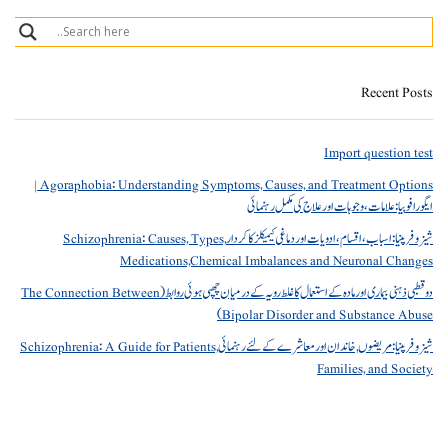
Recent Posts
Import question test
Agoraphobia: Understanding Symptoms, Causes, and Treatment Options |
ایگورافوبیا: علامات، وجوہات اور علاج کی مکمل رہنمائی
شیزوفرینیا: اسباب، اقسام، ادویات اور دماغی کیمیکلز کا کردار Schizophrenia: Causes, Types,
Medications,Chemical Imbalances and Neuronal Changes
دو قطبی ذہنی بیماری اور مادہ کے استعمال کا غلط رویہ کے درمیان چھپی ہوئی روابط (The Connection Between
Bipolar Disorder and Substance Abuse)
شیزوفرینیا: مریضوں, خاندان اور معاشرے کے لئے رہنمائی Schizophrenia: A Guide for Patients,
Families, and Society