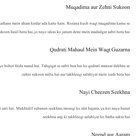
Muqadima aur Zehni Sukoon
barhane mein aham kirdar ada karte hain. Rozana kuch waqt muqadima karne se
ukoon hasil hota hai, jo naye ideas ko janam dene mein madadgar sabit hota hai.
Qudrati Mahaul Mein Waqt Guzarna
ye bohot faida mand hai. Tahqiqat se sabit hua hai ke qudrati manzar dekhne se
zehni sukoon milta hai aur takhleeqi salahiyat mein izafa hota hai.
Nayi Cheezen Seekhna
 aati hai. Mukhtalif zubanen seekhna, moseqi ke alat bajana, ya koi naya hunar
seekhna aap ki takhleeqi salahiyat ko barha sakta hai.
Neend aur Aaram