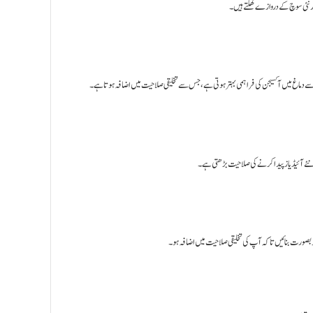
سوشل نیٹ ورکنگ کے ذریعے مختل
کے لیے بھی مفید ہے۔ باقاعدہ ورزش کرنے سے دماغ میں آکسیجن کی فراہمی بہتر ہوتی ہے
سننے سے ذہنی سکون ملتا ہے اور نئے آئیڈیاز 
ایک مثالی ماحول پیدا کرنا جہاں آپ کی تخلیقی صلاحیت کو