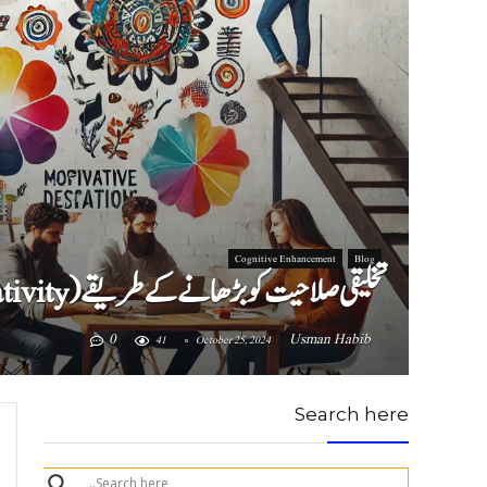
Cognitive Enhancement
Blog
تخلیقی صلاحیت کو بڑھانے کے طریقے (Ways to enhance creativity)
0
Usman Habib
41
October 25, 2024
Search here