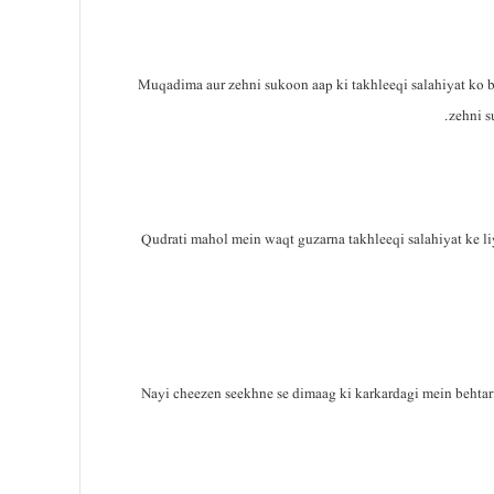
Muqadima aur zehni sukoon aap ki takhleeqi salahiyat ko 
zehni s
Qudrati mahol mein waqt guzarna takhleeqi salahiyat ke li
Nayi cheezen seekhne se dimaag ki karkardagi mein behtari