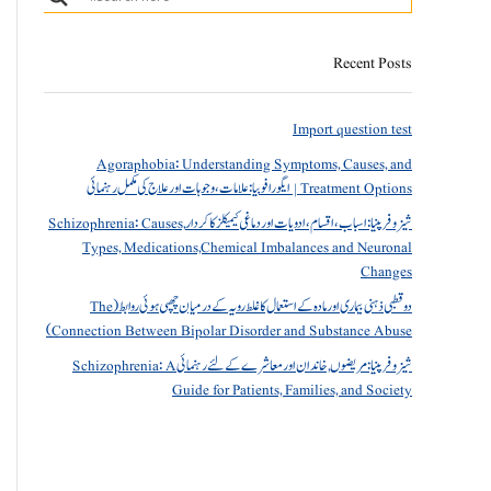
Recent Posts
Import question test
Agoraphobia: Understanding Symptoms, Causes, and
Treatment Options | ایگورافوبیا: علامات، وجوہات اور علاج کی مکمل رہنمائی
شیزوفرینیا: اسباب، اقسام، ادویات اور دماغی کیمیکلز کا کردار Schizophrenia: Causes,
Types, Medications,Chemical Imbalances and Neuronal
Changes
دو قطبی ذہنی بیماری اور مادہ کے استعمال کا غلط رویہ کے درمیان چھپی ہوئی روابط (The
Connection Between Bipolar Disorder and Substance Abuse)
شیزوفرینیا: مریضوں, خاندان اور معاشرے کے لئے رہنمائی Schizophrenia: A
Guide for Patients, Families, and Society