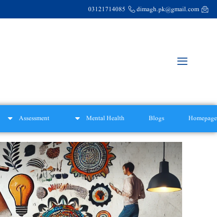
03121714085
dimagh.pk@gmail.com
Assessment
Mental Health
Blogs
Homepage