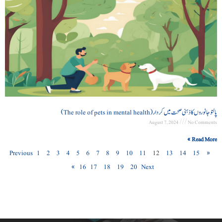
پالتو جانوروں کا ذہنی صحت میں کردار (The role of pets in mental health)
August 7, 2024
No Comments
Read More »
1
2
3
4
5
6
7
8
9
10
11
12
13
14
15
« Previous
16
17
18
19
20
Next »