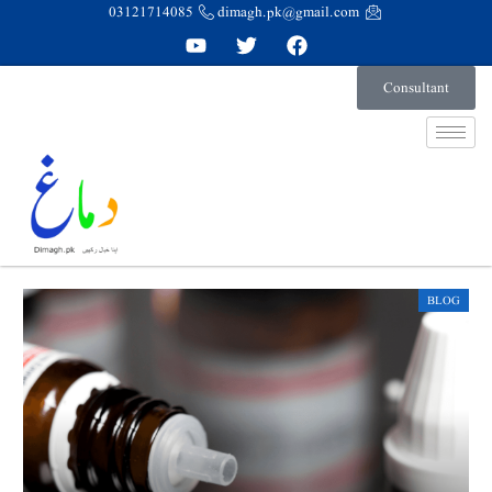
03121714085
dimagh.pk@gmail.com
Consultant
BLOG